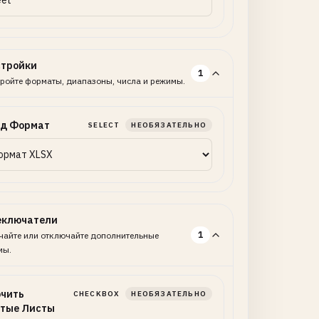
стройки
1
ройте форматы, диапазоны, числа и режимы.
д Формат
SELECT
НЕОБЯЗАТЕЛЬНО
еключатели
1
айте или отключайте дополнительные
мы.
чить
CHECKBOX
НЕОБЯЗАТЕЛЬНО
тые Листы