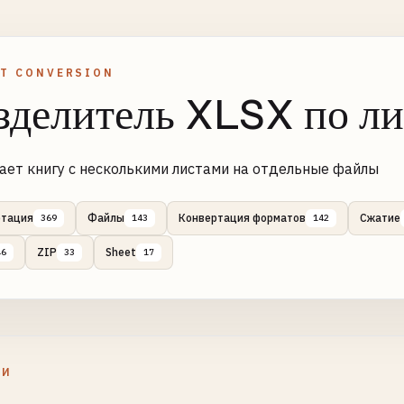
T CONVERSION
зделитель XLSX по л
ает книгу с несколькими листами на отдельные файлы
ртация
Файлы
Конвертация форматов
Сжатие
369
143
142
ZIP
Sheet
46
33
17
ЛИ