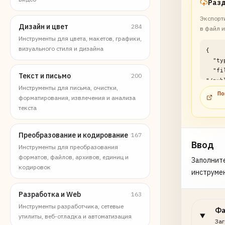
Экспорт
Дизайн и цвет
284
в файл и
Инструменты для цвета, макетов, графики,
визуального стиля и дизайна
{

  "type": "file",

  "filePath": 
Текст и письмо
200
"/pub
Инструменты для письма, очистки,
p/xls
По
форматирования, извлечения и анализа
split
текста
examp
}
Преобразование и кодирование
167
Ввод
Инструменты для преобразования
форматов, файлов, архивов, единиц и
Заполните
кодировок
инструме
Разработка и Web
163
Инструменты разработчика, сетевые
Ф
утилиты, веб-отладка и автоматизация
Заг