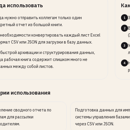
да использовать
Как
да нужно отправить коллегам только один
1
кретный отчет из большой книги.
2
 необходимости конвертировать каждый лист Excel
(
ормат CSV или JSON для загрузки в базу данных.
3
 быстрой архивации и структурирования данных,
да рабочая книга содержит слишком много не
4
занных между собой листов.
рии использования
ление сводного отчета по
Подготовка данных для имп
лам для рассылки
системы управления базами
водителям.
через CSV или JSON.