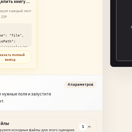
Разделить книгу по листам
ирует каждый лист
 ZIP
lic/samples/zi
x-multi-sheet-
казать полный
ter-
вывод
le1.zip"

4 параметров
 нужные поля и запустите
нт.
айлы
1
рузите исходные файлы для этого сценария.