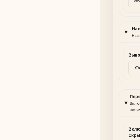
На
Наст
Выво
Пер
Включ
режи
Вклю
Скры