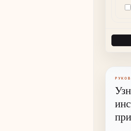
РУКО
Узн
инс
при