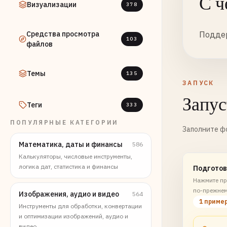
С ч
Визуализации
378
Средства просмотра
Поддер
103
файлов
Темы
135
ЗАПУСК
Запус
Теги
333
ПОПУЛЯРНЫЕ КАТЕГОРИИ
Заполните фо
Математика, даты и финансы
586
Калькуляторы, числовые инструменты,
логика дат, статистика и финансы
Подготов
Нажмите пр
по-прежнем
Изображения, аудио и видео
564
1 приме
Инструменты для обработки, конвертации
и оптимизации изображений, аудио и
видео