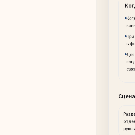
Ког
Ког
кон
При
в ф
Для
ког
свя
Сцена
Разде
отде
руко