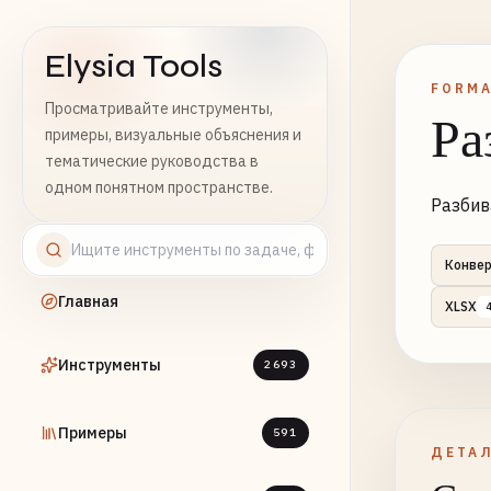
Elysia Tools
FORMA
Просматривайте инструменты,
Ра
примеры, визуальные объяснения и
тематические руководства в
одном понятном пространстве.
Разбив
Конве
Главная
XLSX
Инструменты
2693
Примеры
591
ДЕТА