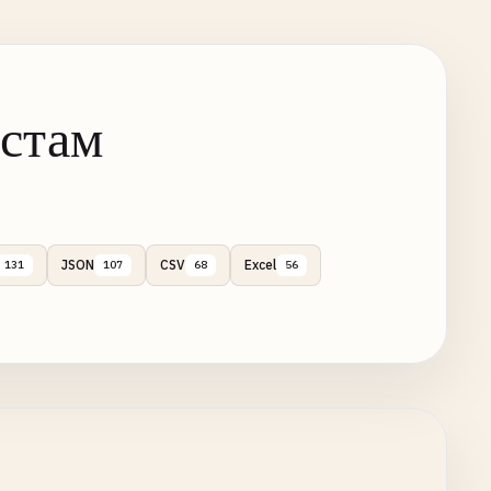
истам
JSON
CSV
Excel
131
107
68
56