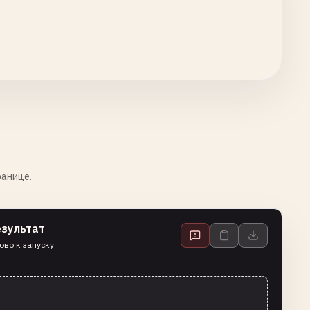
ранице.
езультат
ово к запуску