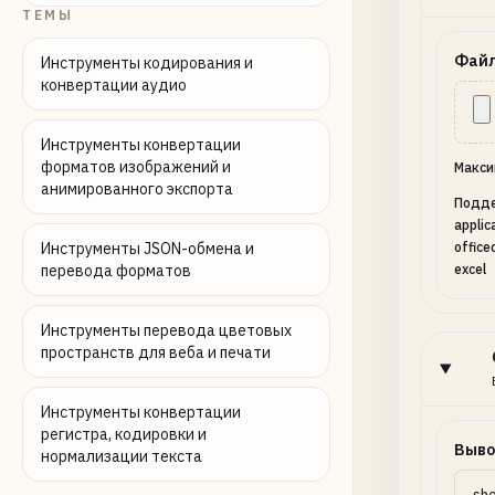
ТЕМЫ
Файл
Инструменты кодирования и
конвертации аудио
Инструменты конвертации
форматов изображений и
Макси
анимированного экспорта
Подде
applic
Инструменты JSON-обмена и
office
перевода форматов
excel
Инструменты перевода цветовых
пространств для веба и печати
Инструменты конвертации
регистра, кодировки и
Выво
нормализации текста