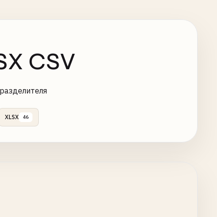
LSX CSV
 разделителя
XLSX
46