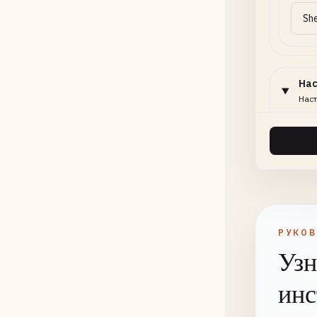
На
Наст
Конв
Исто
РУКО
Коди
Узн
инс