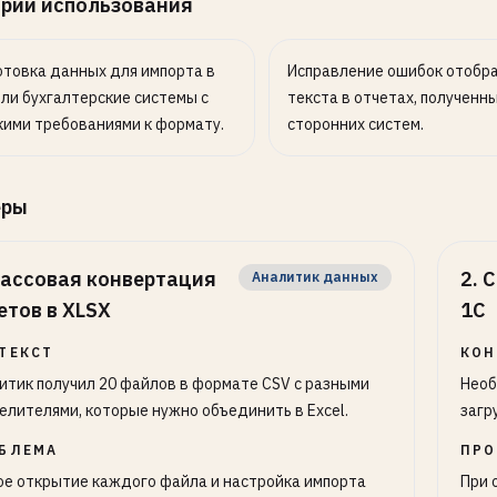
рии использования
товка данных для импорта в
Исправление ошибок отобр
ли бухгалтерские системы с
текста в отчетах, полученны
ими требованиями к формату.
сторонних систем.
еры
ассовая конвертация
2
.
С
Аналитик данных
етов в XLSX
1С
ТЕКСТ
КОН
итик получил 20 файлов в формате CSV с разными
Необ
елителями, которые нужно объединить в Excel.
загр
БЛЕМА
ПРО
ое открытие каждого файла и настройка импорта
При 