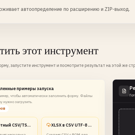
живает автоопределение по расширению и ZIP-выход.
тить этот инструмент
рму, запустите инструмент и посмотрите результат на этой же ст
Р
ленные примеры запуска
Гот
имер, чтобы автоматически заполнить форму. Файлы
у нужно загрузить.
ров
Пакетный CSV/TSV в XLSX
XLSX в CSV UTF-8 BOM
зует несколько
Создает CSV с BOM для