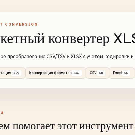
T CONVERSION
кетный конвертер X
ое преобразование CSV/TSV и XLSX с учетом кодировки и
ртация
Конвертация форматов
CSV
Excel
369
142
68
56
ЛИ
ем помогает этот инструмент