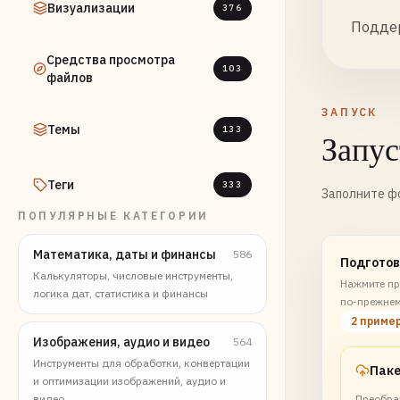
Визуализации
376
Поддер
Средства просмотра
103
файлов
ЗАПУСК
Темы
133
Запус
Теги
333
Заполните фо
ПОПУЛЯРНЫЕ КАТЕГОРИИ
Математика, даты и финансы
586
Подготов
Калькуляторы, числовые инструменты,
Нажмите пр
логика дат, статистика и финансы
по-прежнем
2 приме
Изображения, аудио и видео
564
Инструменты для обработки, конвертации
и оптимизации изображений, аудио и
видео
Преобра