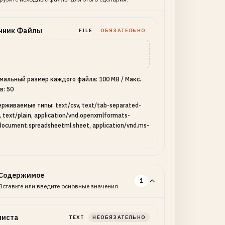
чник Файлы
FILE
ОБЯЗАТЕЛЬНО
мальный размер каждого файла: 100 MB
/
Макс.
в: 50
рживаемые типы: text/csv, text/tab-separated-
, text/plain, application/vnd.openxmlformats-
document.spreadsheetml.sheet, application/vnd.ms-
Содержимое
1
Вставьте или введите основные значения.
листа
TEXT
НЕОБЯЗАТЕЛЬНО