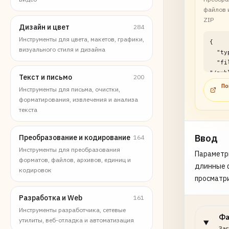
файлов 
ZIP
Дизайн и цвет
284
Инструменты для цвета, макетов, графики,
{

визуального стиля и дизайна
  "type": "file",

  "filePath": 
"/pub
Текст и письмо
200
p/xls
По
Инструменты для письма, очистки,
conve
форматирования, извлечения и анализа
examp
текста
}
Ввод
Преобразование и кодирование
164
Инструменты для преобразования
Параметр
форматов, файлов, архивов, единиц и
длинные 
кодировок
просматр
Разработка и Web
161
Инструменты разработчика, сетевые
Ф
утилиты, веб-отладка и автоматизация
Заг