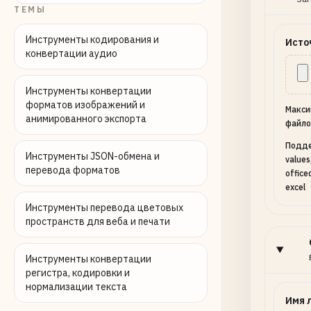
ТЕМЫ
Инструменты кодирования и
Исто
конвертации аудио
Инструменты конвертации
форматов изображений и
Макси
анимированного экспорта
файло
Подде
Инструменты JSON-обмена и
values
перевода форматов
office
excel
Инструменты перевода цветовых
пространств для веба и печати
Инструменты конвертации
регистра, кодировки и
нормализации текста
Имя 