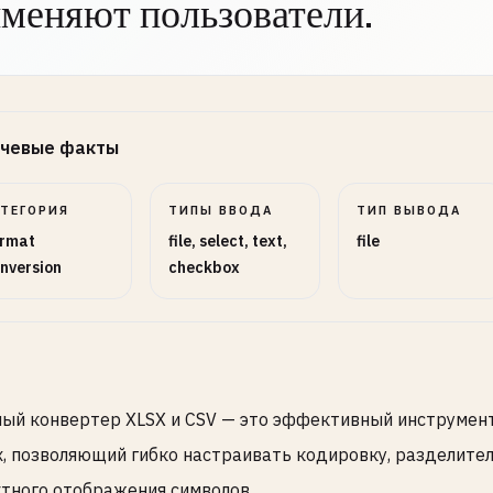
меняют пользователи.
д Текст
SELECT
НЕОБЯЗАТЕЛЬНО
ровка
чевые факты
ной
SELECT
НЕОБЯЗАТЕЛЬНО
елитель
АТЕГОРИЯ
ТИПЫ ВВОДА
ТИП ВЫВОДА
rmat
file, select, text,
file
nversion
checkbox
д Разделитель
SELECT
НЕОБЯЗАТЕЛЬНО
ый конвертер XLSX и CSV — это эффективный инструмент
, позволяющий гибко настраивать кодировку, разделител
еключатели
тного отображения символов.
2