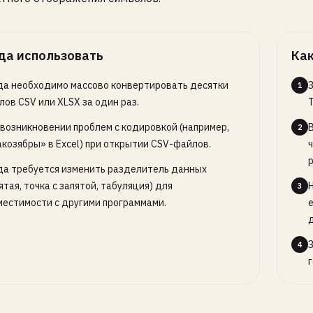
айте или отключайте дополнительные
мы.
да использовать
Как
да необходимо массово конвертировать десятки
1
лов CSV или XLSX за один раз.
T
 возникновении проблем с кодировкой (например,
2
акозябры» в Excel) при открытии CSV-файлов.
да требуется изменить разделитель данных
ятая, точка с запятой, табуляция) для
3
местимости с другими программами.
4