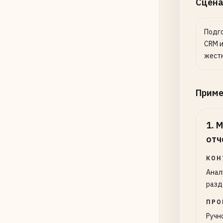
Сцена
Подго
CRM и
жестк
Прим
1
.
М
отч
КОН
Анал
разд
ПРО
Ручн