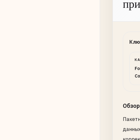
при
Выво
Коди
Клю
Вход
Разд
К
Fo
Co
Выво
Обзор
Пакетн
данных
Пер
коррек