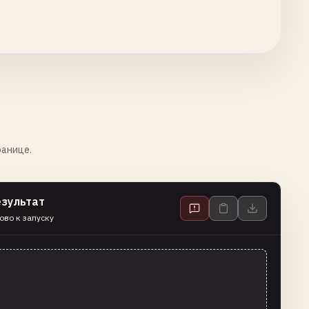
ранице.
езультат
ово к запуску