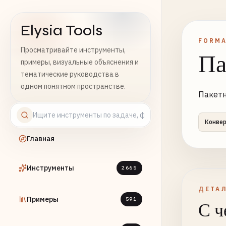
Elysia Tools
FORMA
Просматривайте инструменты,
Па
примеры, визуальные объяснения и
тематические руководства в
одном понятном пространстве.
Пакетн
Конве
Главная
Инструменты
2665
ДЕТА
Примеры
591
С ч