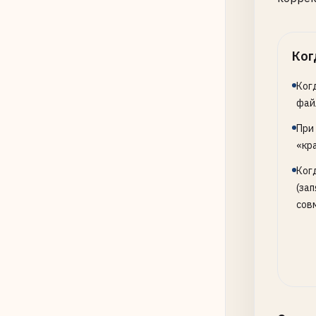
Включ
режи
Ког
Ког
фай
При
«кр
Ког
(зап
сов