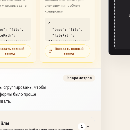
и упаковывает в
уменьшения проблем
кодировки
{

  "type": "file",

  "filePath": 
lic/samples/zi
"/public/samples/cs
x-csv-batch-
v/xlsx-csv-batch-
казать полный
Показать полный
rter-
converter-
вывод
вывод
le1.zip"

example2.csv"

}
9 параметров
ы сгруппированы, чтобы
формы было проще
ивать.
айлы
1
рузите исходные файлы для этого сценария.