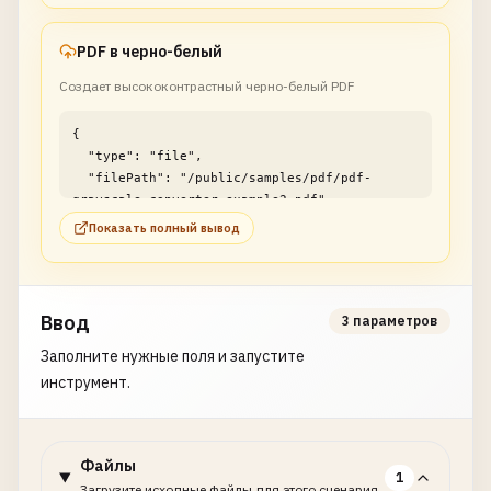
PDF в черно-белый
Создает высококонтрастный черно-белый PDF
{

  "type": "file",

  "filePath": "/public/samples/pdf/pdf-
grayscale-converter-example2.pdf"

}
Показать полный вывод
Ввод
3 параметров
Заполните нужные поля и запустите
инструмент.
Файлы
1
Загрузите исходные файлы для этого сценария.