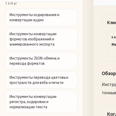
ТЕМЫ
Инструменты кодирования и
конвертации аудио
Клю
Инструменты конвертации
К
форматов изображений и
анимированного экспорта
Me
Инструменты JSON-обмена и
перевода форматов
Обзор
Инструменты перевода цветовых
пространств для веба и печати
Инстру
точные
Инструменты конвертации
регистра, кодировки и
нормализации текста
Ког