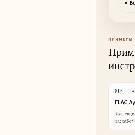
Б
ПРИМЕРЫ
Приме
инст
MEDI
FLAC А
Коллекция
разработк