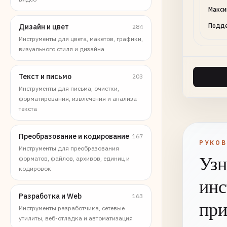
Макси
Подде
Дизайн и цвет
284
Инструменты для цвета, макетов, графики,
визуального стиля и дизайна
Текст и письмо
203
Инструменты для письма, очистки,
форматирования, извлечения и анализа
текста
Преобразование и кодирование
167
РУКО
Инструменты для преобразования
Узн
форматов, файлов, архивов, единиц и
кодировок
инс
Разработка и Web
163
при
Инструменты разработчика, сетевые
утилиты, веб-отладка и автоматизация