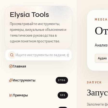
Elysia Tools
MEDIA
Просматривайте инструменты,
От
примеры, визуальные объяснения и
тематические руководства в
одном понятном пространстве.
Анализ
Аудио
Главная
Инструменты
2706
ЗАПУСК
Запус
Примеры
591
Заполните фо