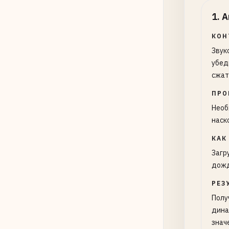
1
.
А
КОН
Звук
убед
сжат
ПРО
Необ
наск
КАК
Загр
дожд
РЕЗ
Полу
дина
знач