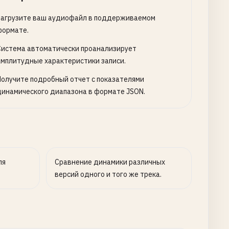
Загрузите ваш аудиофайл в поддерживаемом
формате.
Система автоматически проанализирует
амплитудные характеристики записи.
Получите подробный отчет с показателями
динамического диапазона в формате JSON.
ля
Сравнение динамики различных
версий одного и того же трека.