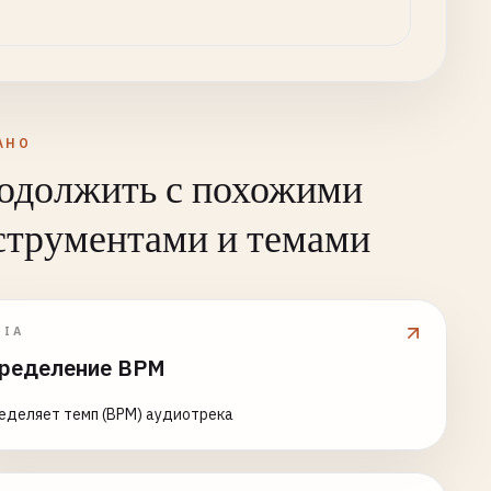
АНО
одолжить с похожими
струментами и темами
DIA
ределение BPM
еделяет темп (BPM) аудиотрека