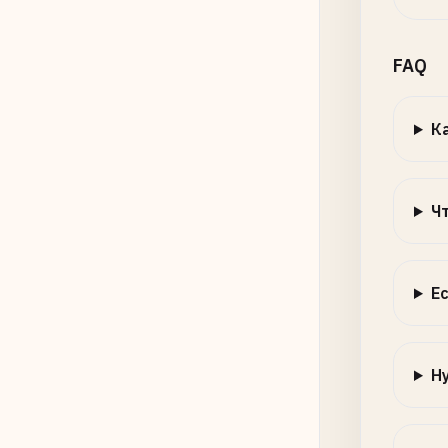
FAQ
К
Ч
Е
Н