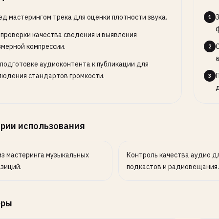
ед мастерингом трека для оценки плотности звука.
1
 проверки качества сведения и выявления
змерной компрессии.
2
 подготовке аудиоконтента к публикации для
людения стандартов громкости.
3
рии использования
з мастеринга музыкальных
Контроль качества аудио д
зиций.
подкастов и радиовещания.
еры