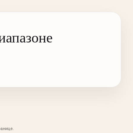
иапазоне
ранице.