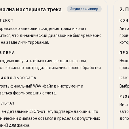
нализ мастеринга трека
2
.
П
Звукорежиссер
ТЕКСТ
КОН
орежиссер завершил сведение трека и хочет
Авто
иться, что динамический диапазон не был чрезмерно
пров
 на этапе лимитирования.
кото
БЛЕМА
ПРО
ходимо получить объективные данные о том,
Нужн
олько сильно пострадала динамика после обработки.
прос
 ИСПОЛЬЗОВАТЬ
КАК
узить финальный WAV-файл в инструмент и
Выбр
аться формирования отчета.
РЕЗ
УЛЬТАТ
Инст
чен детальный JSON-отчет, подтверждающий, что
авто
мический диапазон остался в пределах допустимых
допо
ений для жанра.