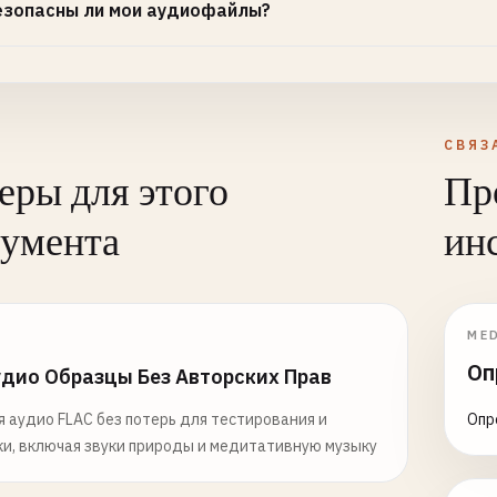
езопасны ли мои аудиофайлы?
СВЯЗ
ры для этого
Пр
румента
ин
A
ME
Оп
удио Образцы Без Авторских Прав
 аудио FLAC без потерь для тестирования и
Опр
и, включая звуки природы и медитативную музыку