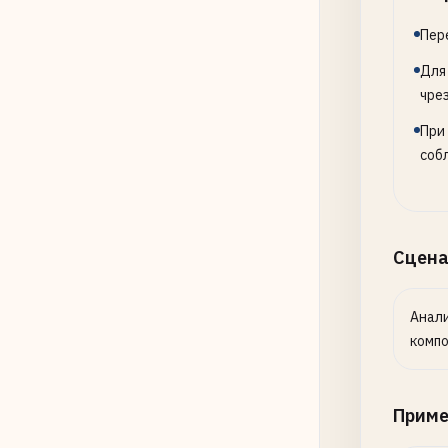
Пер
Для
чре
При
соб
Сцена
Анали
компо
Прим