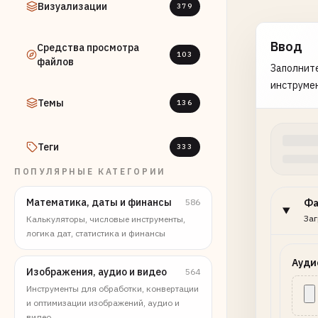
Визуализации
379
Ввод
Средства просмотра
103
файлов
Заполните
инструме
Темы
136
Теги
333
ПОПУЛЯРНЫЕ КАТЕГОРИИ
Математика, даты и финансы
586
Ф
Заг
Калькуляторы, числовые инструменты,
логика дат, статистика и финансы
Ауди
Изображения, аудио и видео
564
Инструменты для обработки, конвертации
и оптимизации изображений, аудио и
видео