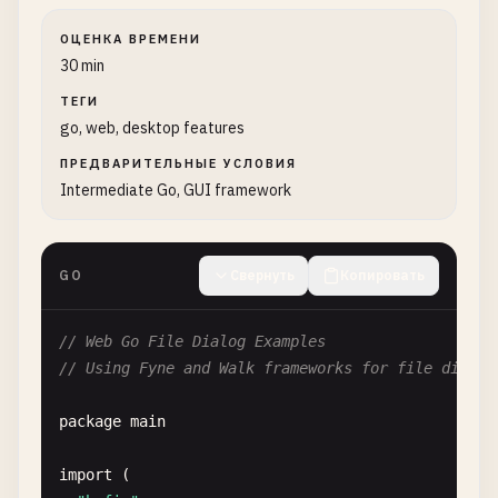
ОЦЕНКА ВРЕМЕНИ
30 min
ТЕГИ
go, web, desktop features
ПРЕДВАРИТЕЛЬНЫЕ УСЛОВИЯ
Intermediate Go, GUI framework
GO
Свернуть
Копировать
// Web Go File Dialog Examples
// Using Fyne and Walk frameworks for file dialog
package
main
import
(
