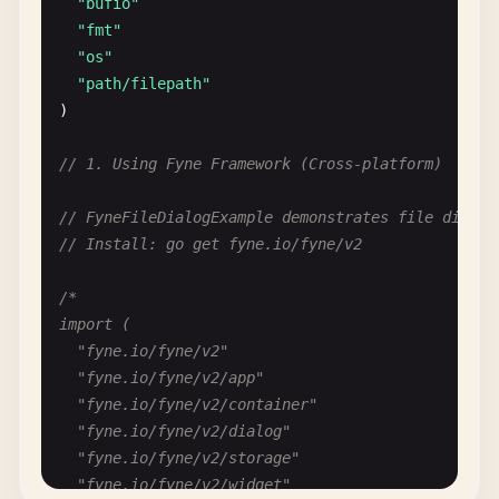
"bufio"
"fmt"
"os"
"path/filepath"
)

// 1. Using Fyne Framework (Cross-platform)
// FyneFileDialogExample demonstrates file dialog
// Install: go get fyne.io/fyne/v2
/*

import (

	"fyne.io/fyne/v2"

	"fyne.io/fyne/v2/app"

	"fyne.io/fyne/v2/container"

	"fyne.io/fyne/v2/dialog"

	"fyne.io/fyne/v2/storage"

	"fyne.io/fyne/v2/widget"
