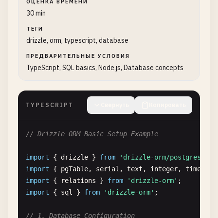
ОЦЕНКА ВРЕМЕНИ
30 min
ТЕГИ
drizzle, orm, typescript, database
ПРЕДВАРИТЕЛЬНЫЕ УСЛОВИЯ
TypeScript, SQL basics, Node.js, Database concepts
TYPESCRIPT
Свернуть
Копировать
// Drizzle ORM Basic Setup Example
import
{ 
drizzle
} 
from
'drizzle-orm/postgres-js'
import
{ 
pgTable
, 
serial
, 
text
, 
integer
, 
timestam
import
{ 
relations
} 
from
'drizzle-orm'
import
{ 
sql
} 
from
'drizzle-orm'
;

// 1. Database Configuration