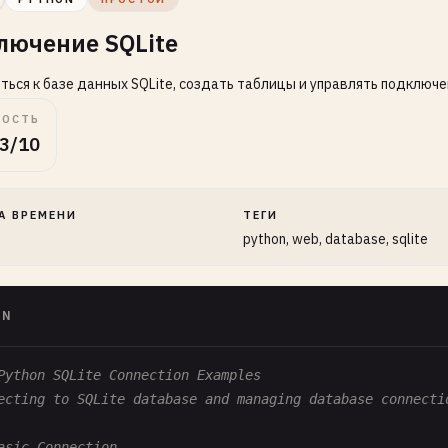
лючение SQLite
ься к базе данных SQLite, создать таблицы и управлять подключе
ОСТЬ
3/10
А ВРЕМЕНИ
ТЕГИ
python, web, database, sqlite
ON
Python SQLite Connection Examples
ecting to SQLite database and managing database connecti
asic Connection