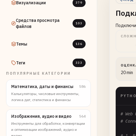
Визуализации
379
Подк
Средства просмотра
103
Подключит
файлов
СЛОЖН
Темы
136
Теги
333
ОЦЕНК
20 min
ПОПУЛЯРНЫЕ КАТЕГОРИИ
Математика, даты и финансы
586
Калькуляторы, числовые инструменты,
PYTH
логика дат, статистика и финансы
# Web 
Изображения, аудио и видео
564
# Conn
Инструменты для обработки, конвертации
и оптимизации изображений, аудио и
видео
# 1. B