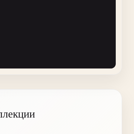
'timeout'
] * 
1000
),))

, 
params
: 
Tuple
= ()) -> 
List
[
Tuple
]:

ллекции