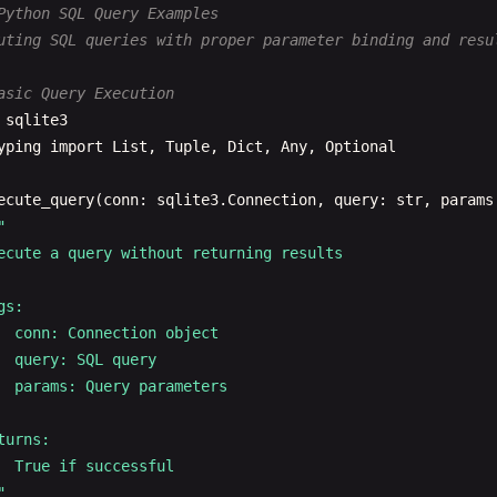
Python SQL Query Examples
"
uting SQL queries with proper parameter binding and resu
y
:

connection
.
execute
(
'SELECT 1'
)

asic Query Execution
return
True
sqlite3
cept
:

yping
import
List
, 
Tuple
, 
Dict
, 
Any
, 
Optional
return
False
ecute_query
(
conn
: 
sqlite3
.
Connection
, 
query
: 
str
, 
params
onnection with Context Manager
"

xtmanager
ecute a query without returning results

tabase_connection
(
db_path
: 
str
= 
':memory:'
):

"

s:

ntext manager for database connection

  conn: Connection object

  query: SQL query

s:

  params: Query parameters

  db_path: Database file path

turns:

elds:

  True if successful

  Connection object

"
"