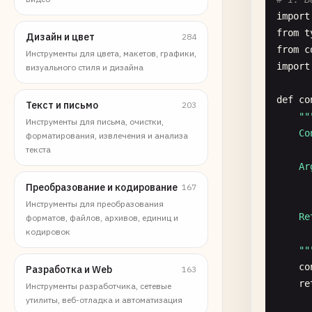
import
from
t
Дизайн и цвет
284
from
c
Инструменты для цвета, макетов, графики,
import
визуального стиля и дизайна
def
co
Текст и письмо
203
""
Инструменты для письма, очистки,
    Co
форматирования, извлечения и анализа
текста
    Arg
      
Преобразование и кодирование
167
Инструменты для преобразования
    Re
форматов, файлов, архивов, единиц и
кодировок
      
    "
"
co
Разработка и Web
163
re
Инструменты разработчика, сетевые
утилиты, веб-отладка и автоматизация