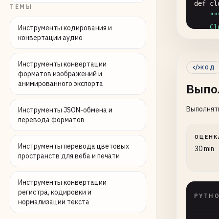
def
cl
ТЕМЫ
""
    Cl
Инструменты кодирования и
конвертации аудио
    Arg
      
Инструменты конвертации
КОД
форматов изображений и
    "
"
анимированного экспорта
Выпо
if
Выполнять
Инструменты JSON-обмена и
перевода форматов
def
is
""
ОЦЕНК
    Ch
Инструменты перевода цветовых
30 min
пространств для веба и печати
    Arg
      
Инструменты конвертации
регистра, кодировки и
PYTH
нормализации текста
    Re
      