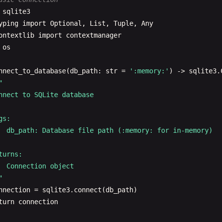
sqlite3
yping
import
Optional
, 
List
, 
Tuple
, 
Any
ontextlib
import
contextmanager
os
nnect_to_database
(
db_path
: 
str
= 
':memory:'
) -> 
sqlite3
.
"

nnect to SQLite database

s:

  db_path: Database file path (:memory: for in-memory)

turns:

  Connection object

"
nnection
= 
sqlite3
.
connect
(
db_path
)

turn
connection