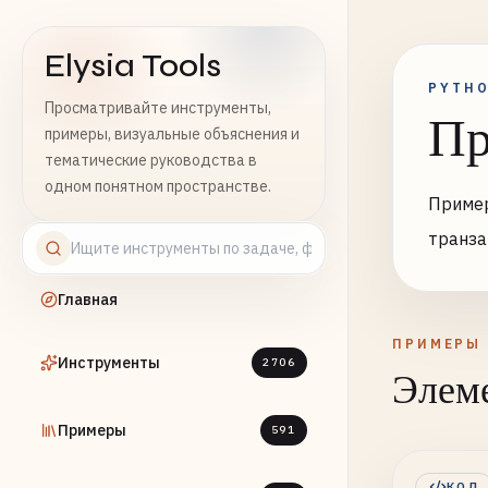
Elysia Tools
PYTH
Просматривайте инструменты,
Пр
примеры, визуальные объяснения и
тематические руководства в
одном понятном пространстве.
Пример
транз
Главная
ПРИМЕРЫ
Инструменты
2706
Элеме
Примеры
591
КОД