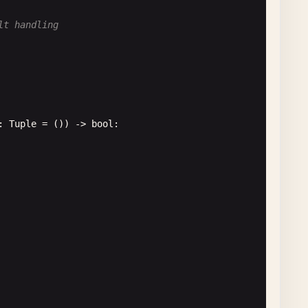
lt handling
: 
Tuple
= ()) -> 
bool
:
