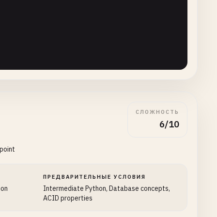
СЛОЖНОСТЬ
6/10
ple
= ()) -> 
Optional
[
Tuple
]:

point
ПРЕДВАРИТЕЛЬНЫЕ УСЛОВИЯ
ion
Intermediate Python, Database concepts,
ACID properties