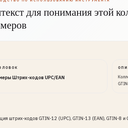
ВОДСТВО ПО ИСПОЛЬЗОВАНИЮ ИНСТРУМЕНТА
текст для понимания этой ко
ed States & Canada (prefix 000-139)
5678905
имеров
6789012
ce (prefix 300-379)
5678902
4567893
4567891
ОЛОВОК
ОПИ
any (prefix 400-440)
Колл
меры Штрих-кодов UPC/EAN
4567891
GTIN
6789018
5678902
n (prefix 450-459, 490-499)
4567896
ция штрих-кодов GTIN-12 (UPC), GTIN-13 (EAN), GTIN-8 и
4567894
4567890