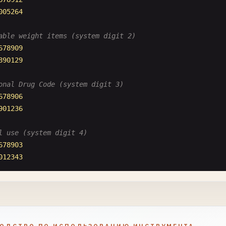
005264
able weight items (system digit 2)
678909
890129
onal Drug Code (system digit 3)
678906
901236
l use (system digit 4)
678903
012343
========================================
-13 (EAN-13) - 13 digits
 internationally outside North America
========================================