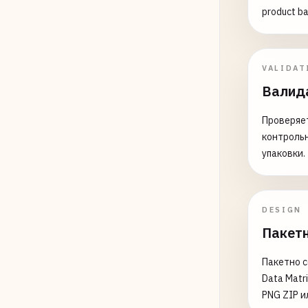
571234
product ba
579123
# Pola
VALIDAT
590123
Валид
# Roma
Проверяет
594123
контроль
упаковки.
# Hung
599123
# Sout
DESIGN
600123
Пакетн
601123
Пакетно с
# Isra
Data Matr
729123
PNG ZIP и