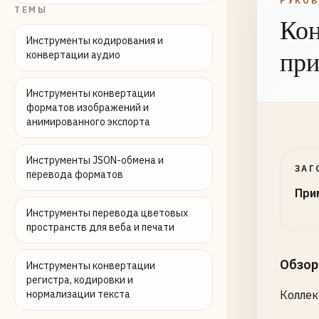
РУКО
ТЕМЫ
Кон
# Unit
001234
Инструменты кодирования и
пр
конвертации аудио
012345
# Fran
Инструменты конвертации
форматов изображений и
301234
анимированного экспорта
330123
370123
Инструменты JSON-обмена и
ЗАГ
перевода форматов
# Germ
При
400123
412345
Инструменты перевода цветовых
пространств для веба и печати
431234
# Japa
Обзор
Инструменты конвертации
450123
регистра, кодировки и
нормализации текста
Коллек
490123
456123