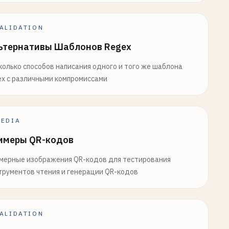
ALIDATION
ьтернативы Шаблонов Regex
колько способов написания одного и того же шаблона
ex с различными компромиссами
EDIA
имеры QR-кодов
мерные изображения QR-кодов для тестирования
трументов чтения и генерации QR-кодов
ALIDATION