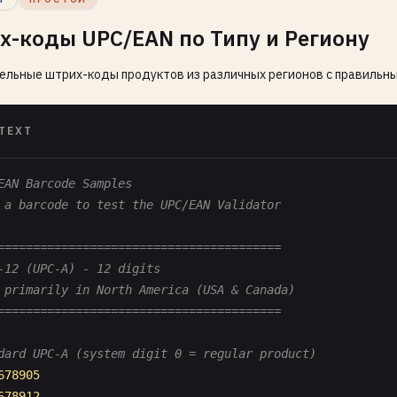
х-коды UPC/EAN по Типу и Региону
ельные штрих-коды продуктов из различных регионов с правиль
TEXT
EAN Barcode Samples
 a barcode to test the UPC/EAN Validator
========================================
-12 (UPC-A) - 12 digits
 primarily in North America (USA & Canada)
========================================
dard UPC-A (system digit 0 = regular product)
678905
678912