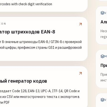
5678909
rcodes with check digit verification
4567890
V
nd (prefix 590)
Ал
ION
4567893
атор штрихкодов EAN-8
Нес
nia (prefix 594)
reg
 8-значные штрихкоды EAN-8 / GTIN-8 с проверкой
4567899
ной цифры, префиксом страны GS1 и расшифровкой
ary (prefix 599)
M
4567894
Пр
h Africa (prefix 600-601)
При
4567899
ый генератор кодов
инс
4567898
оздает Code 128, EAN-13, UPC-A, ITF-14, QR Code и
el (prefix 729)
ix из CSV или многострочного текста с экспортом в
4567893
V
ли PDF