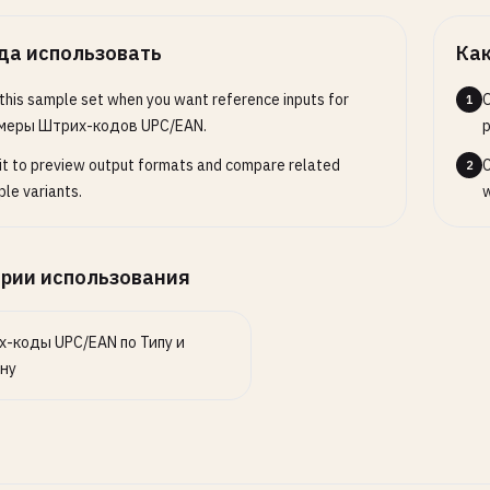
5678904
да использовать
Как
ia (prefix 460-469)
4567893
this sample set when you want reference inputs for
O
1
5678903
меры Штрих-кодов UPC/EAN.
p
4567890
it to preview output formats and compare related
C
2
le variants.
w
an (prefix 471)
4567899
рии использования
ed Kingdom (prefix 500-509)
4567890
5678900
-коды UPC/EAN по Типу и
ну
ce (prefix 520-529)
4567894
4567896
us (prefix 529)