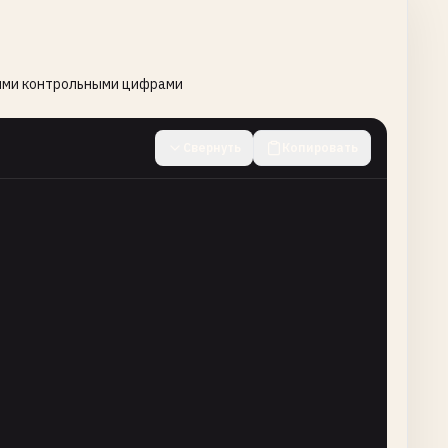
ными контрольными цифрами
Свернуть
Копировать