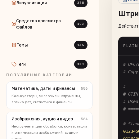
Визуализации
378
Штри
Средства просмотра
103
Действит
файлов
Темы
135
PLAIN
Теги
# UPC/
333
# Copy
ПОПУЛЯРНЫЕ КАТЕГОРИИ
# ====
Математика, даты и финансы
586
# GTIN
Калькуляторы, числовые инструменты,
# Used
логика дат, статистика и финансы
# ====
Изображения, аудио и видео
564
# Stan
Инструменты для обработки, конвертации
012345
и оптимизации изображений, аудио и
видео
012345