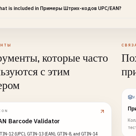
4567895
hat is included in Примеры Штрих-кодов UPC/EAN?
ium & Luxembourg (prefix 540-549)
4567898
5678908
4567896
ЕНТЫ
СВЯЗ
ументы, которые часто
По
and (prefix 539)
4567892
ьзуются с этим
пр
ugal (prefix 560)
ером
4567892
V
and (prefix 569)
Пр
4567893
ION
N Barcode Validator
Кол
ark (prefix 570-579)
тес
4567899
GTIN-12 (UPC), GTIN-13 (EAN), GTIN-8, and GTIN-14