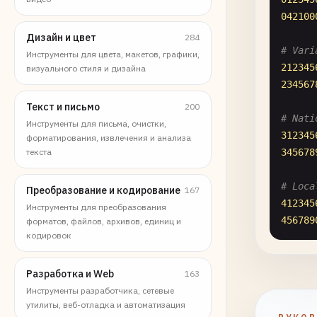
042100
Дизайн и цвет
284
# Vari
Инструменты для цвета, макетов, графики,
212345
визуального стиля и дизайна
234567
Текст и письмо
200
# Nati
Инструменты для письма, очистки,
312345
форматирования, извлечения и анализа
текста
345678
# Loca
Преобразование и кодирование
167
412345
Инструменты для преобразования
456789
форматов, файлов, архивов, единиц и
кодировок
# ====
# GTIN
Разработка и Web
163
# Used
Инструменты разработчика, сетевые
утилиты, веб-отладка и автоматизация
# ====