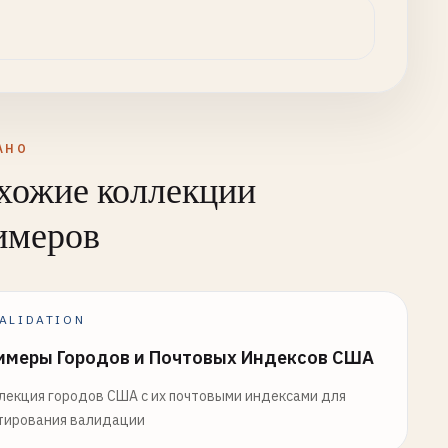
АНО
хожие коллекции
имеров
ALIDATION
имеры Городов и Почтовых Индексов США
лекция городов США с их почтовыми индексами для
тирования валидации