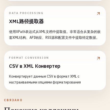
DATA PROCESSING
XML路径提取器
使用XPath表达式从XML文档中提取值。非常适合从复杂的嵌
套XML结构、API响应、RSS源和配置文件中提取特定数据。
FORMAT CONVERSION
CSV в XML Конвертер
Конвертирует данные CSV в формат XML с
настраиваемыми опциями форматирования
СВЯЗАНО