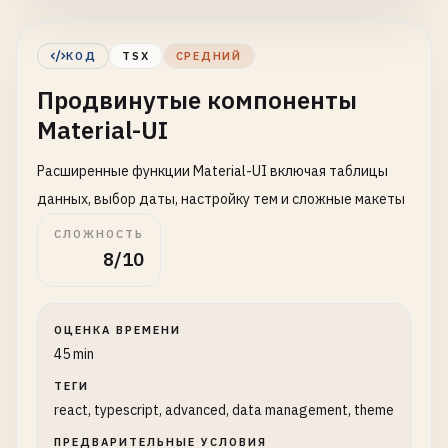
Badge
,

Chip
,

КОД
TSX
СРЕДНИЙ
Rating
,

Продвинутые компоненты
Switch
,

Slider
,

Material-UI
LinearProgress
,

CircularProgress
,

Расширенные функции Material-UI включая таблицы
Accordion
,

данных, выбор даты, настройку тем и сложные макеты
AccordionSummary
,

СЛОЖНОСТЬ
AccordionDetails
,

8/10
Alert
,

AlertTitle
,

Skeleton
,

ОЦЕНКА ВРЕМЕНИ
Paper
,

45 min
InputAdornment
,

FormControl
,

ТЕГИ
InputLabel
,

react, typescript, advanced, data management, theme
OutlinedInput
,

ПРЕДВАРИТЕЛЬНЫЕ УСЛОВИЯ