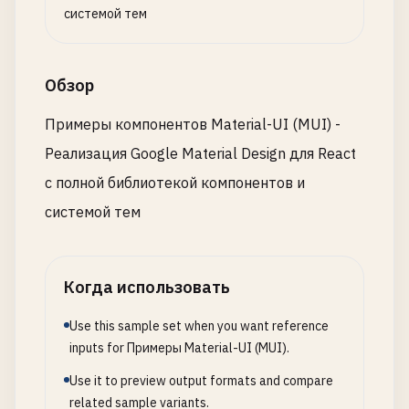
          <
Button
color
=
"primary"
>
Primary
<
/
Button
Card
,

системой тем
          <
Button
color
=
"secondary"
>
Secondary
<
/
Bu
CardContent
,

          <
Button
color
=
"success"
>
Success
<
/
Button
CardHeader
,

          <
Button
color
=
"error"
>
Error
<
/
Button
>

CardActions
,

Обзор
          <
Button
color
=
"info"
>
Info
<
/
Button
>

Breadcrumbs
,

          <
Button
color
=
"warning"
>
Warning
<
/
Button
Link
,

Примеры компонентов Material-UI (MUI) -
        <
/
Stack
>

Stepper
,

Реализация Google Material Design для React
      <
/
Box
>

Step
,

с полной библиотекой компонентов и
StepLabel
,

      {
/* Button Sizes */
}

StepContent
,

системой тем
      <
Box
sx
={{ 
mb
: 
4
}}>

MobileStepper
,

        <
Typography
variant
=
"h6"
gutterBottom
>

Pagination
,

Button
Sizes
Table
,

Когда использовать
<
/
Typography
>

TableBody
,

        <
Stack
spacing
={
2
} 
direction
=
"row"
alignI
TableCell
,

Use this sample set when you want reference
          <
Button
size
=
"small"
>
Small
<
/
Button
>

TableContainer
,

inputs for Примеры Material-UI (MUI).
          <
Button
size
=
"medium"
>
Medium
<
/
Button
>

TableHead
,

          <
Button
size
=
"large"
>
Large
<
/
Button
>

Use it to preview output formats and compare
TableRow
,

        <
/
Stack
>

related sample variants.
TableSortLabel
,
