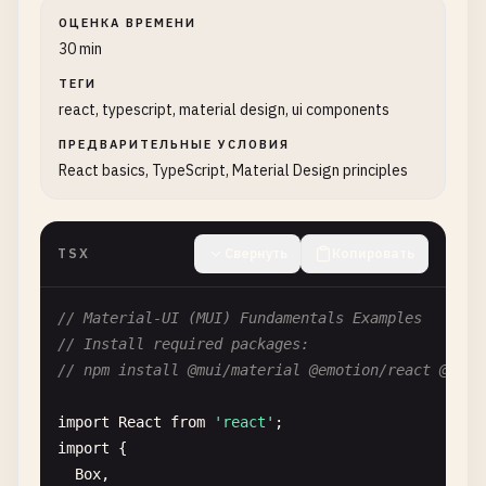
ОЦЕНКА ВРЕМЕНИ
30 min
ТЕГИ
react, typescript, material design, ui components
ПРЕДВАРИТЕЛЬНЫЕ УСЛОВИЯ
React basics, TypeScript, Material Design principles
TSX
Свернуть
Копировать
// Material-UI (MUI) Fundamentals Examples
// Install required packages:
// npm install @mui/material @emotion/react @emot
import
React
from
'react'
import
{

Box
,
