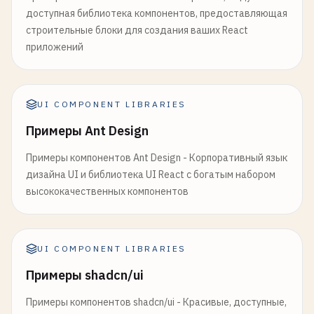
              <
/
Typography
>

доступная библиотека компонентов, предоставляющая
} 
from
'@mui/icons-material'
;

            <
/
CardContent
>

строительные блоки для создания ваших React
            <
CardActions
>

приложений
// 1. Custom Theme Configuration
              <
Button
size
=
"small"
>
Learn
More
<
/
Bu
const
darkTheme
= 
createTheme
({

              <
Button
size
=
"small"
>
Share
<
/
Button
>

palette
: {

            <
/
CardActions
>

mode
: 
'dark'
,

UI COMPONENT LIBRARIES
          <
/
Card
>

primary
: {

        <
/
Grid
>

Примеры Ant Design
main
: 
'#90caf9'
,

    },

Примеры компонентов Ant Design - Корпоративный язык
        {
/* Media Card */
}

secondary
: {

дизайна UI и библиотека UI React с богатым набором
        <
Grid
item
xs
={
12
} 
sm
={
6
} 
md
={
4
}>

main
: 
'#f48fb1'
,

высококачественных компонентов
          <
Card
sx
={{ 
maxWidth
: 
345
}}>

    },

            <
CardMedia
background
: {

component
=
"img"
default
: 
'#121212'
,

height
=
"140"
paper
: 
'#1e1e1e'
,

UI COMPONENT LIBRARIES
image
=
"https://images.unsplash.com/
    },

Примеры shadcn/ui
alt
=
"Live from space album cover"
  },

/
>

});

Примеры компонентов shadcn/ui - Красивые, доступные,
            <
CardContent
>
