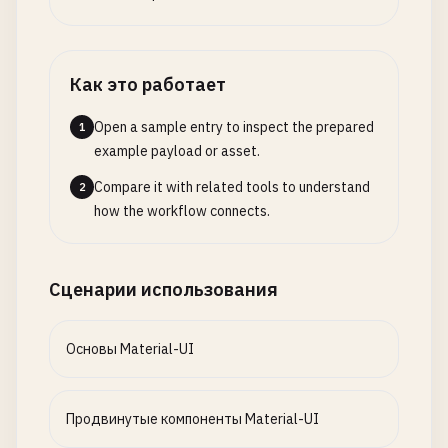
      <
/
Box
>

Skeleton
,

ToggleButton
,

      {
/* Button with Icons */
}

ToggleButtonGroup
,

Как это работает
      <
Box
sx
={{ 
mb
: 
4
}}>

SpeedDial
,

        <
Typography
variant
=
"h6"
gutterBottom
>

SpeedDialIcon
,

Open a sample entry to inspect the prepared
1
Buttons
with
Icons
SpeedDialAction
,

example payload or asset.
<
/
Typography
>

Fab
,

        <
Stack
spacing
={
2
} 
direction
=
"row"
>

Tooltip
Compare it with related tools to understand
,

2
          <
Button
startIcon
={<
Send
/
>}>
Send
<
/
Butt
Zoom
how the workflow connects.
,

          <
Button
endIcon
={<
CloudUpload
/
>}>
Uploa
Grow
,

          <
IconButton
color
=
"primary"
>

Slide
,

            <
Favorite
/
>

} 
from
'@mui/material'
Сценарии использования
          <
/
IconButton
>

import
{

          <
IconButton
color
=
"secondary"
>

DataGrid
,

Основы Material-UI
            <
MoreVert
/
>

GridColDef
,

          <
/
IconButton
>

GridToolbar
,

        <
/
Stack
>

GridActionsCellItem
,

Продвинутые компоненты Material-UI
      <
/
Box
>

GridRowModesModel
,
