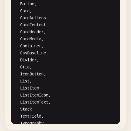
Button
,

Card
,

CardActions
,

CardContent
,

CardHeader
,

CardMedia
,

Container
,

CssBaseline
,

Divider
,

Grid
,

IconButton
,

List
,

ListItem
,

ListItemIcon
,

ListItemText
,

Stack
,

TextField
,

Typography
,

Avatar
,
