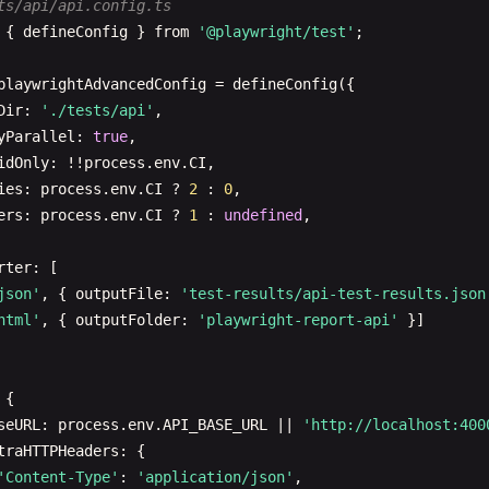
 Custom viewport testing
ts/api/api.config.ts
use
: { ...
devices
[
'Desktop Edge'
], 
channel
: 
'msedge'
},

{ 
defineConfig
} 
from
'@playwright/test'
;

name
: 
'custom-viewport'
,

use
: {

playwrightAdvancedConfig
= 
defineConfig
({

name
: 
'Google Chrome'
,

  ...
devices
[
'Desktop Chrome'
],

Dir
: 
'./tests/api'
,

use
: { ...
devices
[
'Desktop Chrome'
], 
channel
: 
'chrome'
},
viewport
: { 
width
: 
800
, 
height
: 
600
}

yParallel
: 
true
,

,

idOnly
: !!
process
.
env
.
CI
,

ies
: 
process
.
env
.
CI
? 
2
: 
0
,

ers
: 
process
.
env
.
CI
? 
1
: 
undefined
,

un your local dev server before starting the tests
erver
: {

rter
: [

mmand
: 
'npm run start'
,

Cross-browser compatibility tests
json'
, { 
outputFile
: 
'test-results/api-test-results.json
l
: 
'http://localhost:3000'
,

ts/cross-browser/browser-compatibility.spec.ts
html'
, { 
outputFolder
: 
'playwright-report-api'
}]

useExistingServer
: !
process
.
env
.
CI
,

{ 
test
, 
expect
} 
from
'../fixtures/base.fixture'
;

meout
: 
120
* 
1000
,

escribe
.
configure
({ 
mode
: 
'parallel'
});

 {

seURL
: 
process
.
env
.
API_BASE_URL
|| 
'http://localhost:400
lobal test timeout
escribe
(
'Cross-Browser Compatibility'
, () => {

traHTTPHeaders
: {

out
: 
30000
,

(
'should render consistently across all browsers'
, 
async
'Content-Type'
: 
'application/json'
,
