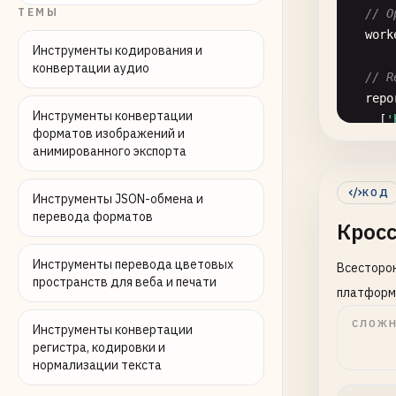
ТЕМЫ
// O
work
Инструменты кодирования и
конвертации аудио
// R
repo
Инструменты конвертации
    [
'
форматов изображений и
    [
'
анимированного экспорта
    [
'
    [
'
КОД
Инструменты JSON-обмена и
  ],

перевода форматов
Крос
// G
Инструменты перевода цветовых
Всесторон
glob
пространств для веба и печати
glob
платформ
СЛОЖН
Инструменты конвертации
// U
регистра, кодировки и
use
:
нормализации текста
//
ba