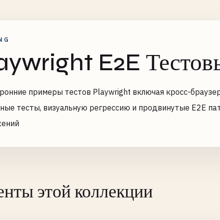
NG
aywright E2E Тесто
ронние примеры тестов Playwright включая кросс-браузе
ные тесты, визуальную регрессию и продвинутые E2E па
жений
нты этой коллекции