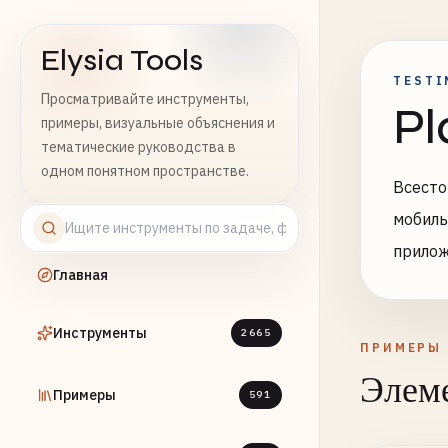
Elysia Tools
TESTI
Просматривайте инструменты,
Pl
примеры, визуальные объяснения и
тематические руководства в
одном понятном пространстве.
Всесто
мобиль
прило
Главная
Инструменты
2665
ПРИМЕРЫ
Элеме
Примеры
591