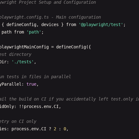
ywright Project Setup and Configuration
playwright.config.ts - Main configuration
{ 
defineConfig
, 
devices
} 
from
'@playwright/test'
path
from
'path'
;

playwrightMainConfig
= 
defineConfig
({

est directory
Dir
: 
'./tests'
,

un tests in files in parallel
yParallel
: 
true
,

ail the build on CI if you accidentally left test.only i
idOnly
: !!
process
.
env
.
CI
,

etry on CI only
ies
: 
process
.
env
.
CI
? 
2
: 
0
,
