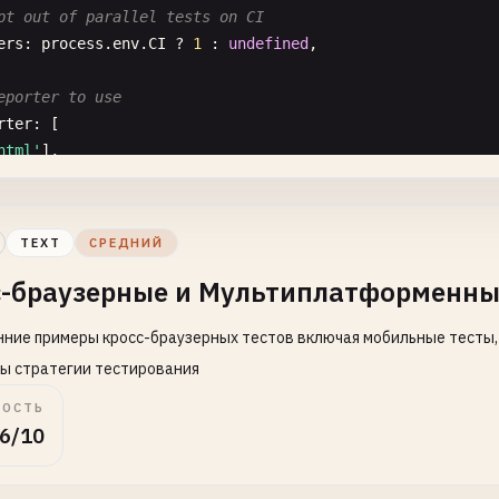
pt out of parallel tests on CI
ers
: 
process
.
env
.
CI
? 
1
: 
undefined
,

eporter to use
rter
: [

html'
],

json'
, { 
outputFile
: 
'test-results.json'
}],

junit'
, { 
outputFile
: 
'test-results.xml'
}],

allure-playwright'
]

TEXT
СРЕДНИЙ
с-браузерные и Мультиплатформенны
lobal setup and teardown
ние примеры кросс-браузерных тестов включая мобильные тесты,
alSetup
: 
require
.
resolve
(
'./tests/global-setup.ts'
),

alTeardown
: 
require
.
resolve
(
'./tests/global-teardown.ts'
ы стратегии тестирования
ОСТЬ
se shared folder for test assets
6/10
 {

 Base URL to use in actions like `await page.goto('/')`
seURL
: 
process
.
env
.
BASE_URL
|| 
'http://localhost:3000'
,
