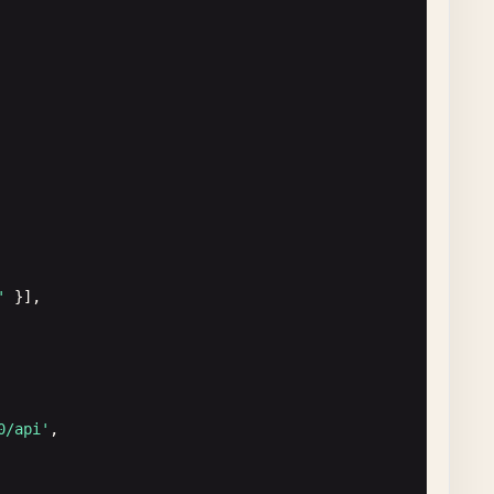


'
}],

0/api'
,

({ 
page
}) => {
