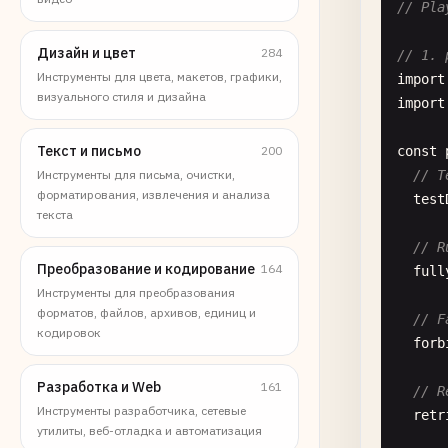
// Pla
Дизайн и цвет
284
// 1. 
Инструменты для цвета, макетов, графики,
import
визуального стиля и дизайна
import
Текст и письмо
200
const
Инструменты для письма, очистки,
// T
форматирования, извлечения и анализа
test
текста
// R
Преобразование и кодирование
164
full
Инструменты для преобразования
форматов, файлов, архивов, единиц и
// F
кодировок
forb
Разработка и Web
161
// R
Инструменты разработчика, сетевые
retr
утилиты, веб-отладка и автоматизация