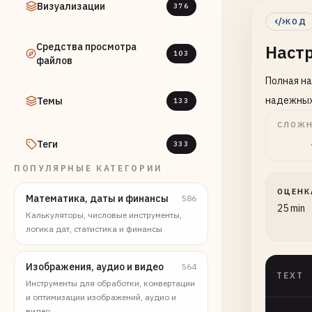
Визуализации
376
КОД
Средства просмотра
Настр
103
файлов
Полная на
надежных
Темы
133
СЛОЖН
Теги
333
ПОПУЛЯРНЫЕ КАТЕГОРИИ
ОЦЕНК
Математика, даты и финансы
586
25 min
Калькуляторы, числовые инструменты,
логика дат, статистика и финансы
Изображения, аудио и видео
564
TEXT
Инструменты для обработки, конвертации
и оптимизации изображений, аудио и
видео