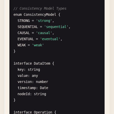
// Consistency Model Types
enum
ConsistencyModel
{

STRONG
= 
'strong'
,

SEQUENTIAL
= 
'sequential'
,

CAUSAL
= 
'causal'
,

EVENTUAL
= 
'eventual'
,

WEAK
= 
'weak'
}

interface
DataItem
{

key
: 
string
value
: 
any
version
: 
number
timestamp
: 
Date
nodeId
: 
string
}

interface
Operation
{
