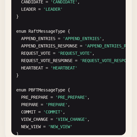
CANDIDATE
= 
'CANDIDATE'
,

nodeId
LEADER
= 
'LEADER'
}

}

// Log the operation
enum
RaftMessageType
{

const
operation
: 
Operation
= {

APPEND_ENTRIES
= 
'APPEND_ENTRIES'
,

id
: 
crypto
.
randomUUID
(),

APPEND_ENTRIES_RESPONSE
= 
'APPEND_ENTRIES_RESPO
type
: 
'WRITE'
,

REQUEST_VOTE
= 
'REQUEST_VOTE'
,

key
,

REQUEST_VOTE_RESPONSE
= 
'REQUEST_VOTE_RESPONSE'
value
,

HEARTBEAT
= 
'HEARTBEAT'
timestamp
: 
new
Date
(),

}

nodeId
}

enum
PBFTMessageType
{

PRE_PREPARE
= 
'PRE_PREPARE'
,

this
.
operationLog
.
push
(
operation
)

PREPARE
= 
'PREPARE'
,

this
.
data
.
set
(
key
, 
newDataItem
)

COMMIT
= 
'COMMIT'
,

VIEW_CHANGE
= 
'VIEW_CHANGE'
,

console
.
log
(
`[STRONG] Write operation for k
NEW_VIEW
= 
'NEW_VIEW'
}

return
{ 
success
: 
true
, 
value
, 
version
: 
new