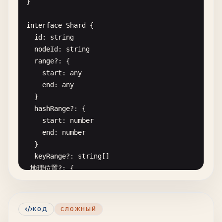
}

private
nextIndex
: 
Map
<
string
, 
number
> = 
new
Ma
    }

private
matchIndex
: 
Map
<
string
, 
number
> = 
new
M
  }

interface
Shard
{

id
: 
string
// Timing
private
async
acquireLock
(
key
: 
string
, 
nodeId
: 
nodeId
: 
string
private
electionTimeout
: 
number
const
startTime
= 
Date
.
now
()

range
?: {

private
heartbeatInterval
: 
number
start
: 
any
private
lastHeartbeat
: 
number
= 
Date
.
now
()

while
(
Date
.
now
() - 
startTime
< 
timeout
) {

end
: 
any
private
electionTimer
: 
ReturnType
<
typeof
setTim
const
currentLock
= 
this
.
lockTable
.
get
(
key
)

}

private
heartbeatTimer
: 
ReturnType
<
typeof
setIn
if
(!
currentLock
|| 
currentLock
=== 
nodeId
)
hashRange
?: {

this
.
lockTable
.
set
(
key
, 
nodeId
)

start
: 
number
constructor
(

return
true
end
: 
number
public
nodeId
: 
string
,

}

}

public
clusterNodes
: 
string
[],

keyRange
?: 
string
[]

private
messageHandler
: (
message
: 
RaftMessage
// Wait before retrying
 地理位置?: {

) {

await
new
Promise
(
resolve
=> 
setTimeout
(
res
region
: 
string
this
.
electionTimeout
= 
Math
.
random
() * 
3000
+
    }

country
?: 
string
this
.
heartbeatInterval
= 
1000
// 1 second
city
?: 
string
this
.
initializeNode
()

return
false
КОД
СЛОЖНЫЙ
}

  }

}
