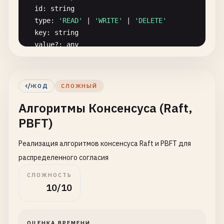
id
: 
string
type
: 
'READ'
| 
'WRITE'
| 
'DELETE'
key
: 
string
value
?: 
any
timestamp
: 
Date
nodeId
: 
string
}

КОД
СЛОЖНЫЙ
Алгоритмы Консенсуса (Raft,
interface
ConsistencyResult
{

success
: 
boolean
PBFT)
value
?: 
any
version
?: 
number
Реализация алгоритмов консенсуса Raft и PBFT для
errorMessage
?: 
string
распределенного согласия
}

СЛОЖНОСТЬ
10/10
// Strong Consistency Implementation (Linearizabi
class
StrongConsistencyManager
{

private
data
: 
Map
<
string
, 
DataItem
> = 
new
Map
()

ОЦЕНКА ВРЕМЕНИ