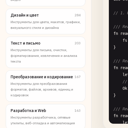
// 1. 
Дизайн и цвет
284
Инструменты для цвета, макетов, графики,
/// Re
визуального стиля и дизайна
fn
rea
fs
Текст и письмо
203
}

Инструменты для письма, очистки,
форматирования, извлечения и анализа
/// Re
текста
fn
rea
le
Преобразование и кодирование
167
//
Инструменты для преобразования
Ok
форматов, файлов, архивов, единиц и
кодировок
}

/// Re
Разработка и Web
163
fn
rea
Инструменты разработчика, сетевые
le
утилиты, веб-отладка и автоматизация