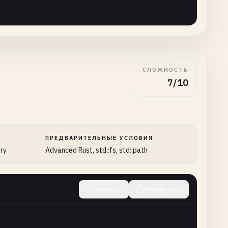
rce_file
);

СЛОЖНОСТЬ
7/10
lt
<()> {

 {

ПРЕДВАРИТЕЛЬНЫЕ УСЛОВИЯ
ory
Advanced Rust, std::fs, std::path
Result
<()> {

tination_file
);

Свернуть
Копировать