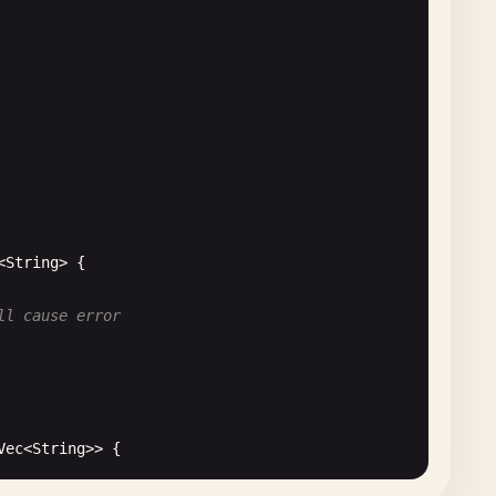
<
String
> {

ll cause error
Vec
<
String
>> {
