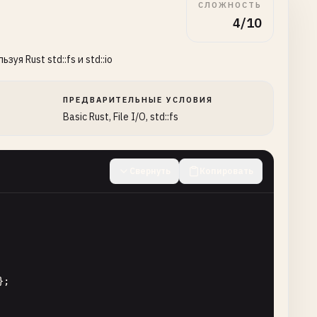
СЛОЖНОСТЬ
4/10
я Rust std::fs и std::io
ПРЕДВАРИТЕЛЬНЫЕ УСЛОВИЯ
Basic Rust, File I/O, std::fs
Свернуть
Копировать