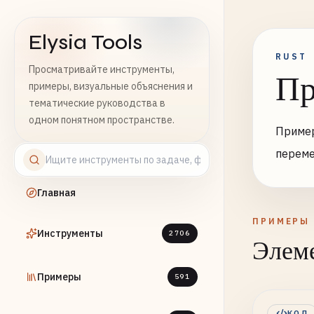
Elysia Tools
RUST
Просматривайте инструменты,
Пр
примеры, визуальные объяснения и
тематические руководства в
одном понятном пространстве.
Пример
переме
Главная
ПРИМЕРЫ
Инструменты
2706
Элеме
Примеры
591
КОД