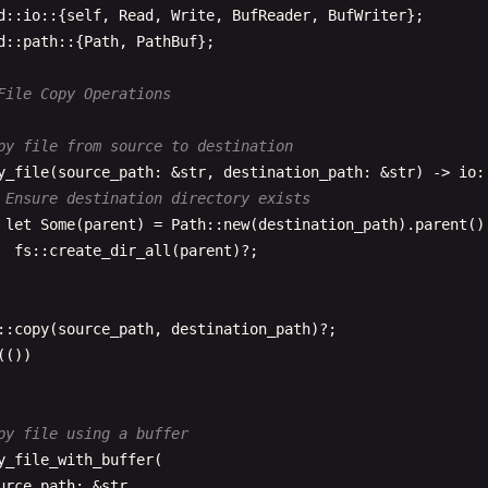
d
::
io
::{
self
, 
Read
, 
Write
, 
BufReader
, 
BufWriter
if
n
== 
0
{

d
::
path
::{
Path
, 
PathBuf
};

break
;

 }

File Copy Operations
buffer
.
truncate
(
n
);

py file from source to destination
chunks
.
push
(
String
::
from_utf8_lossy
(&
buffer
).
to_string
y_file
(
source_path
: &
str
, 
destination_path
: &
str
) -> 
io
:
 Ensure destination directory exists
let
Some
(
parent
) = 
Path
::
new
(
destination_path
).
parent
()
(
chunks
)

fs
::
create_dir_all
(
parent
)?;

ad text file using buffered I/O
::
copy
(
source_path
, 
destination_path
)?;

d_text_file_with_buffer
(
file_path
: &
str
) -> 
io
::
Result
<
S
(())

t
file
= 
File
::
open
(
file_path
)?;

t
mut
reader
= 
BufReader
::
new
(
file
);

py file using a buffer
t
mut
content
= 
String
::
new
();

y_file_with_buffer
(

ader
.
read_to_string
(&
mut
content
)?;

urce_path
: &
str
,
