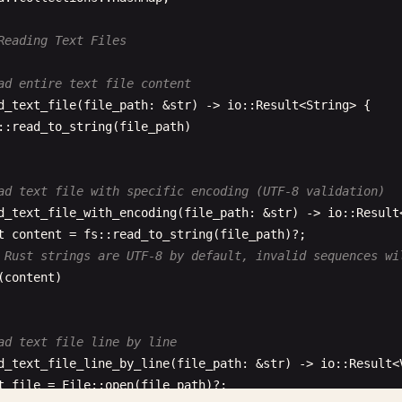
Reading Text Files
ad entire text file content
d_text_file
(
file_path
: &
str
) -> 
io
::
Result
<
String
> {

::
read_to_string
(
file_path
)

ad text file with specific encoding (UTF-8 validation)
d_text_file_with_encoding
(
file_path
: &
str
) -> 
io
::
Result
t
content
= 
fs
::
read_to_string
(
file_path
)?;

 Rust strings are UTF-8 by default, invalid sequences wi
(
content
)

ad text file line by line
d_text_file_line_by_line
(
file_path
: &
str
) -> 
io
::
Result
<
t
file
= 
File
::
open
(
file_path
)?;
