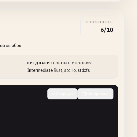
СЛОЖНОСТЬ
6/10
кой ошибок
ПРЕДВАРИТЕЛЬНЫЕ УСЛОВИЯ
Intermediate Rust, std::io, std::fs
) -> 
io
::
Result
<
Vec
<
String
>> {

Свернуть
Копировать