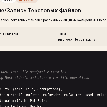
ие/Запись Текстовых Файлов
запись текстовых файлов с различными опциями кодирования использу
А ВРЕМЕНИ
ТЕГИ
rust, web, file operations
 Rust Text File Read/Write Examples
ng Rust std::fs and std::io for file operations
d
::
fs
::{
self
, 
File
, 
OpenOptions
d
::
io
::{
self
, 
BufRead
, 
BufReader
, 
BufWriter
, 
Read
, 
Write
d
::
path
::{
Path
, 
PathBuf
d
::
collections
::
HashMap
;
