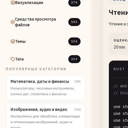
Визуализации
379
Чтен
Средства просмотра
103
Чтение и 
файлов
ОЦЕНК
Темы
136
20 min
Теги
333
ПОПУЛЯРНЫЕ КАТЕГОРИИ
RUST
Математика, даты и финансы
586
// Web
Калькуляторы, числовые инструменты,
// Usi
логика дат, статистика и финансы
use
st
Изображения, аудио и видео
564
use
st
Инструменты для обработки, конвертации
use
st
и оптимизации изображений, аудио и
use
st
видео