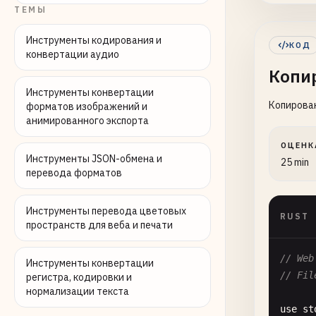
le
ТЕМЫ
le
Инструменты кодирования и
КОД
конвертации аудио
fo
Копи
    }

Инструменты конвертации
Копирова
форматов изображений и
анимированного экспорта
Ok
}

ОЦЕНК
Инструменты JSON-обмена и
25 min
перевода форматов
/// Re
fn
rea
le
Инструменты перевода цветовых
RUST
le
пространств для веба и печати
le
// Web
Инструменты конвертации
lo
// Fil
регистра, кодировки и
нормализации текста
use
st