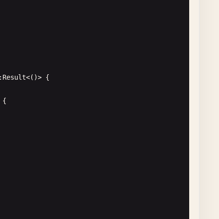
());

:
Result
<()> {

 {

tring
> {
