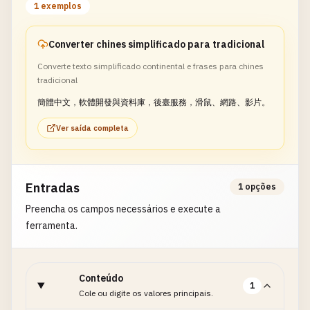
1 exemplos
Converter chines simplificado para tradicional
Converte texto simplificado continental e frases para chines
tradicional
簡體中文，軟體開發與資料庫，後臺服務，滑鼠、網路、影片。
Ver saída completa
Entradas
1 opções
Preencha os campos necessários e execute a
ferramenta.
Conteúdo
1
Cole ou digite os valores principais.