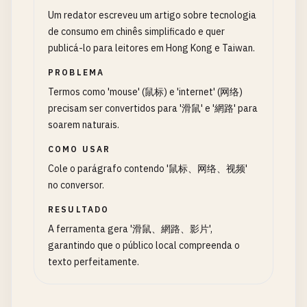
Um redator escreveu um artigo sobre tecnologia
de consumo em chinês simplificado e quer
publicá-lo para leitores em Hong Kong e Taiwan.
PROBLEMA
Termos como 'mouse' (鼠标) e 'internet' (网络)
precisam ser convertidos para '滑鼠' e '網路' para
soarem naturais.
COMO USAR
Cole o parágrafo contendo '鼠标、网络、视频'
no conversor.
RESULTADO
A ferramenta gera '滑鼠、網路、影片',
garantindo que o público local compreenda o
texto perfeitamente.