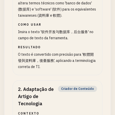
altera termos técnicos como 'banco de dados'
(数据库) e 'software' (软件) para os equivalentes
taiwaneses (資料庫 e 軟體).
COMO USAR
Insira o texto '软件开发与数据库，后台服务' no
campo de texto da ferramenta.
RESULTADO
O texto é convertido com precisão para '軟體開
發與資料庫，後臺服務', aplicando a terminologia
correta de TI.
2
.
Adaptação de
Criador de Conteúdo
Artigo de
Tecnologia
CONTEXTO