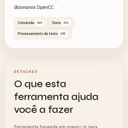
dicionarios OpenCC
Conversão
Texto
369
311
Processamento de texto
185
DETALHES
O que esta
ferramenta ajuda
você a fazer
Ferramenta baseada em opencc-js para