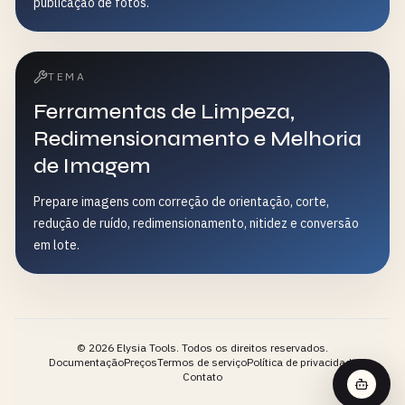
publicação de fotos.
TEMA
Ferramentas de Limpeza,
Redimensionamento e Melhoria
de Imagem
Prepare imagens com correção de orientação, corte,
redução de ruído, redimensionamento, nitidez e conversão
em lote.
©
2026
Elysia Tools.
Todos os direitos reservados.
Documentação
Preços
Termos de serviço
Política de privacidade
Contato