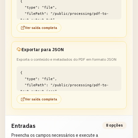
{

  "type": "file",

  "filePath": "/public/processing/pdf-to-
text-output.txt"

}
Ver saída completa
Exportar para JSON
Exporta o conteúdo e metadados do PDF em formato JSON
{

  "type": "file",

  "filePath": "/public/processing/pdf-to-
text-output.json"

}
Ver saída completa
Entradas
8 opções
Preencha os campos necessários e execute a