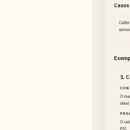
Casos
Calib
aeron
Exemp
1
.
C
CON
O man
ideal
PRO
O cal
PSI.