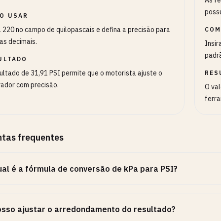
As f
possu
O USAR
a 220 no campo de quilopascais e defina a precisão para
COM
as decimais.
Insir
padrã
ULTADO
ultado de 31,91 PSI permite que o motorista ajuste o
RES
rador com precisão.
O val
ferr
ntas frequentes
al é a fórmula de conversão de kPa para PSI?
sso ajustar o arredondamento do resultado?