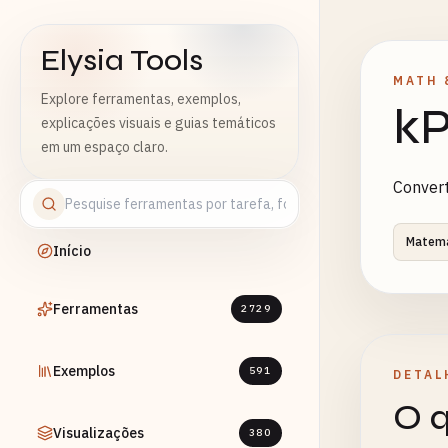
Elysia Tools
MATH 
Explore ferramentas, exemplos,
kP
explicações visuais e guias temáticos
em um espaço claro.
Convert
Matemá
Início
Ferramentas
2729
Exemplos
591
DETAL
O q
Visualizações
380