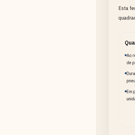
Esta fe
quadrad
Qua
Ao r
de p
Dura
pneu
Em p
unid