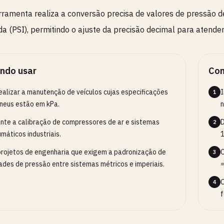
rramenta realiza a conversão precisa de valores de pressão d
a (PSI), permitindo o ajuste da precisão decimal para atender 
ndo usar
Com
ealizar a manutenção de veículos cujas especificações
I
1
neus estão em kPa.
n
nte a calibração de compressores de ar e sistemas
D
2
máticos industriais.
1
rojetos de engenharia que exigem a padronização de
O
3
ades de pressão entre sistemas métricos e imperiais.
=
O
4
f