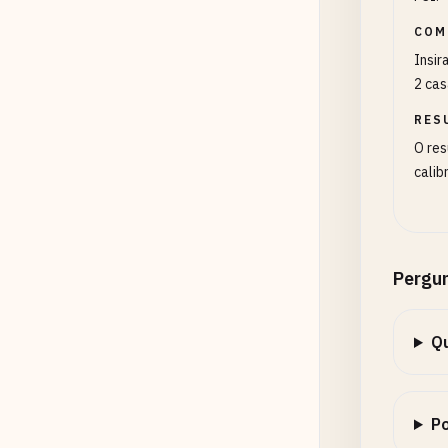
COM
Insir
2 cas
RES
O res
calib
Pergu
Qu
Po