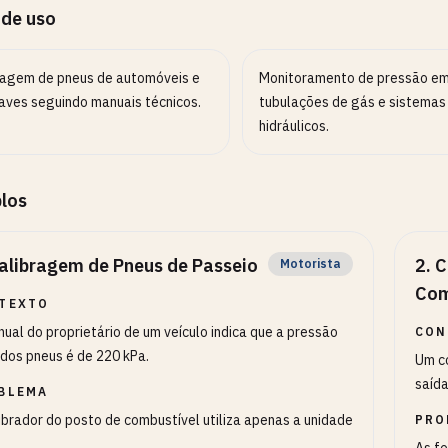
 de uso
ragem de pneus de automóveis e
Monitoramento de pressão e
aves seguindo manuais técnicos.
tubulações de gás e sistemas
hidráulicos.
los
alibragem de Pneus de Passeio
2
.
C
Motorista
Com
TEXTO
ual do proprietário de um veículo indica que a pressão
CON
 dos pneus é de 220 kPa.
Um c
saída
BLEMA
ibrador do posto de combustível utiliza apenas a unidade
PRO