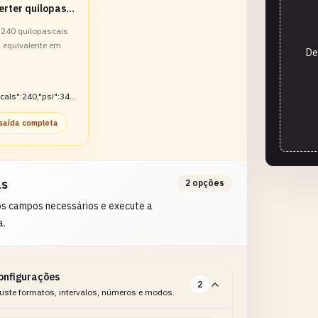
Converter quilopascais para PSI
 240 quilopascais
a equivalente em
De
cals":240,"psi":34.
 saída completa
as
2 opções
os campos necessários e execute a
a.
onfigurações
2
uste formatos, intervalos, números e modos.