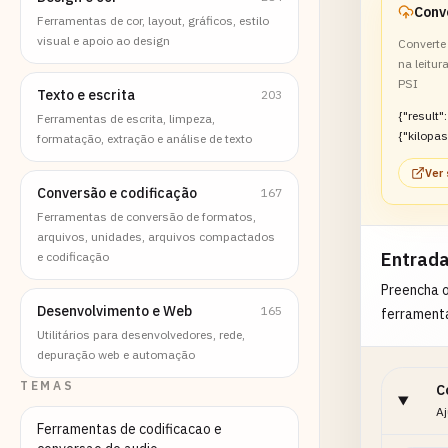
Ferramentas de cor, layout, gráficos, estilo
visual e apoio ao design
Converte
na leitur
PSI
Texto e escrita
203
{"result":
Ferramentas de escrita, limpeza,
{"kilopas
formatação, extração e análise de texto
8091}}
Ver
Conversão e codificação
167
Ferramentas de conversão de formatos,
arquivos, unidades, arquivos compactados
Entrad
e codificação
Preencha 
Desenvolvimento e Web
165
ferrament
Utilitários para desenvolvedores, rede,
depuração web e automação
TEMAS
C
Aj
Ferramentas de codificacao e