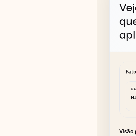
Vej
que
apl
Fato
C
Ma
Visão 