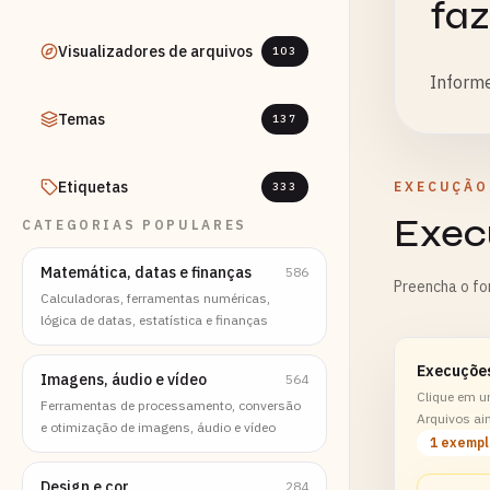
faz
Visualizadores de arquivos
103
Informe
Temas
137
Etiquetas
EXECUÇÃO
333
Exec
CATEGORIAS POPULARES
Matemática, datas e finanças
586
Preencha o fo
Calculadoras, ferramentas numéricas,
lógica de datas, estatística e finanças
Execuçõe
Imagens, áudio e vídeo
564
Clique em u
Ferramentas de processamento, conversão
Arquivos ai
e otimização de imagens, áudio e vídeo
1 exemp
Design e cor
284