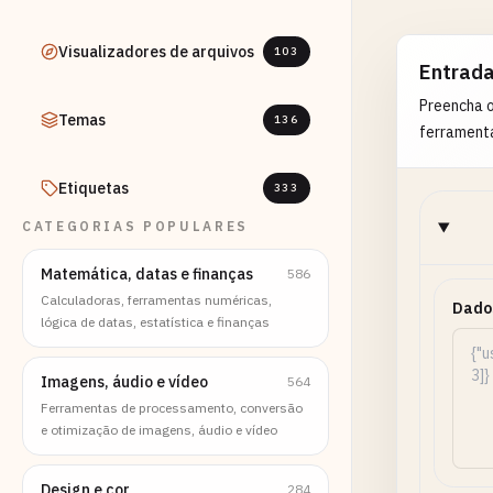
Visualizadores de arquivos
103
Entrad
Preencha 
Temas
136
ferrament
Etiquetas
333
CATEGORIAS POPULARES
Matemática, datas e finanças
586
Calculadoras, ferramentas numéricas,
Dado
lógica de datas, estatística e finanças
Imagens, áudio e vídeo
564
Ferramentas de processamento, conversão
e otimização de imagens, áudio e vídeo
Design e cor
284