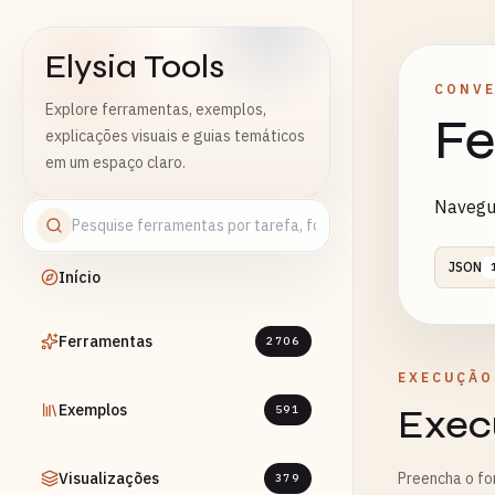
Elysia Tools
CONVE
Explore ferramentas, exemplos,
Fe
explicações visuais e guias temáticos
em um espaço claro.
Navegu
JSON
Início
Ferramentas
2706
EXECUÇÃO
Exemplos
Exec
591
Visualizações
Preencha o fo
379