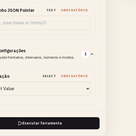
nho JSON Pointer
TEXT
OBRIGATÓRIO
onfigurações
1
uste formatos, intervalos, números e modos.
ação
SELECT
OBRIGATÓRIO
Executar ferramenta