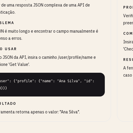
r de uma resposta JSON complexa de uma API de
PRO
ticação.
Verif
preen
BLEMA
N é muito longo e encontrar o campo manualmente é
COM
nso a erros.
Insir
'Chec
O USAR
o JSON da API, insira o caminho /user/profile/name e
RES
ione 'Get Value'.
A fer
caso 
user": {"profile": {"name": "Ana Silva", "id": 
3}}}
ULTADO
ramenta retorna apenas o valor: "Ana Silva".