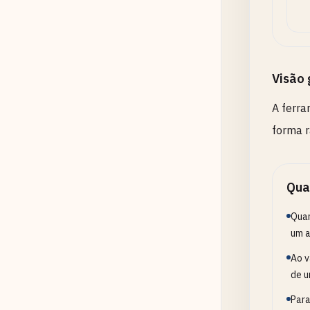
Visão 
A ferra
forma r
Qua
Quan
um a
Ao v
de u
Para