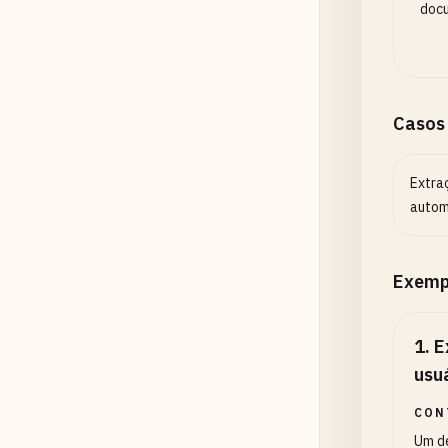
docu
Casos
Extra
autom
Exemp
1
.
E
usu
CON
Um de