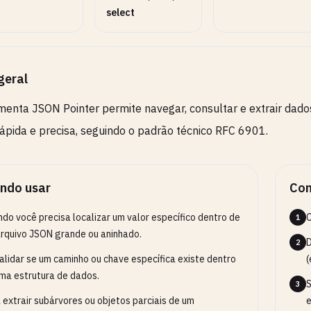
select
geral
menta JSON Pointer permite navegar, consultar e extrair dad
ápida e precisa, seguindo o padrão técnico RFC 6901.
ndo usar
Com
do você precisa localizar um valor específico dentro de
C
1
rquivo JSON grande ou aninhado.
D
2
alidar se um caminho ou chave específica existe dentro
(
ma estrutura de dados.
S
3
 extrair subárvores ou objetos parciais de um
e