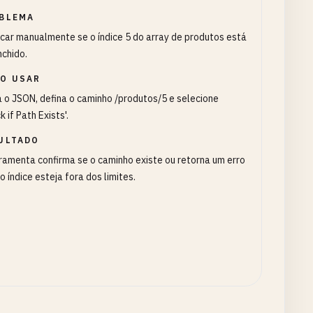
BLEMA
icar manualmente se o índice 5 do array de produtos está
chido.
O USAR
a o JSON, defina o caminho /produtos/5 e selecione
k if Path Exists'.
ULTADO
ramenta confirma se o caminho existe ou retorna um erro
o índice esteja fora dos limites.