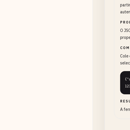
parti
auten
PRO
O JSO
prope
COM
Cole 
selec
{"
12
RES
A fer