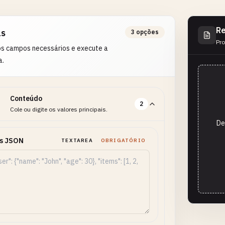
Re
as
3 opções
Pro
os campos necessários e execute a
a.
Conteúdo
2
Cole ou digite os valores principais.
De
s JSON
TEXTAREA
OBRIGATÓRIO