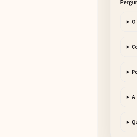
Pergu
O 
C
Po
A
Qu