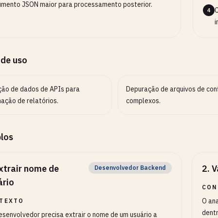
mento JSON maior para processamento posterior.
C
4
i
 de uso
ção de dados de APIs para
Depuração de arquivos de con
ação de relatórios.
complexos.
los
xtrair nome de
2
.
V
Desenvolvedor Backend
ário
CON
O ana
TEXTO
dentr
senvolvedor precisa extrair o nome de um usuário a