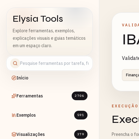
Elysia Tools
VALID
Explore ferramentas, exemplos,
IB
explicações visuais e guias temáticos
em um espaço claro.
Validat
Finanç
Início
Ferramentas
2706
EXECUÇÃO
Exemplos
Exec
591
Visualizações
Preencha o fo
379