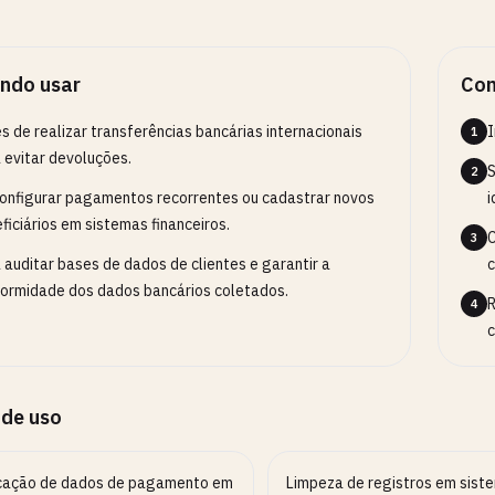
ndo usar
Com
s de realizar transferências bancárias internacionais
I
1
 evitar devoluções.
S
2
onfigurar pagamentos recorrentes ou cadastrar novos
i
ficiários em sistemas financeiros.
C
3
 auditar bases de dados de clientes e garantir a
c
ormidade dos dados bancários coletados.
R
4
c
 de uso
icação de dados de pagamento em
Limpeza de registros em sist