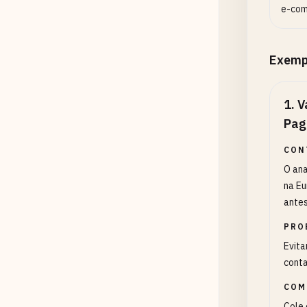
e-com
Exemp
1
.
V
Pag
CON
O ana
na Eu
antes
PRO
Evita
conta
COM
Cole 