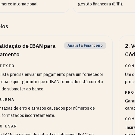
merce internacional.
gestão financeira (ERP).
los
alidação de IBAN para
2
.
V
Analista Financeiro
amento
Cód
TEXTO
CON
lista precisa enviar um pagamento para um fornecedor
Um de
ropa e quer garantir que o IBAN fornecido está correto
preci
 de submeter ao banco.
PRO
BLEMA
Garan
r taxas de erro e atrasos causados por números de
carac
 formatados incorretamente.
COM
O USAR
Insir
o IBAN no campo de entrada e selecione 'IBAN' no
de va