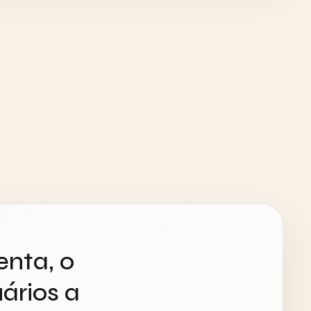
enta, o
ários a