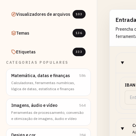
Visualizadores de arquivos
103
Entrad
Preencha 
Temas
136
ferrament
Etiquetas
333
CATEGORIAS POPULARES
Matemática, datas e finanças
586
Calculadoras, ferramentas numéricas,
IBAN
lógica de datas, estatística e finanças
Imagens, áudio e vídeo
564
Ferramentas de processamento, conversão
e otimização de imagens, áudio e vídeo
C
Aj
Design e cor
284