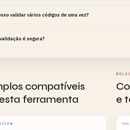
sso validar vários códigos de uma vez?
validação é segura?
RELA
plos compatíveis
Co
esta ferramenta
e 
ATION
VA