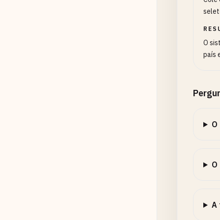
selet
RES
O sis
país 
Pergu
O 
O 
A 