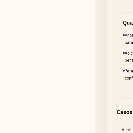
Qua
Ante
para
Ao c
bene
Para
conf
Casos
Verif