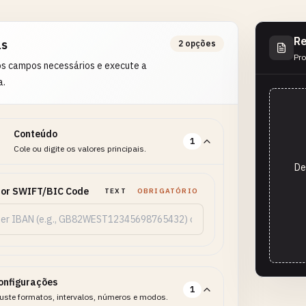
Re
as
2 opções
Pro
os campos necessários e execute a
a.
Conteúdo
1
Cole ou digite os valores principais.
De
 or SWIFT/BIC Code
TEXT
OBRIGATÓRIO
onfigurações
1
uste formatos, intervalos, números e modos.