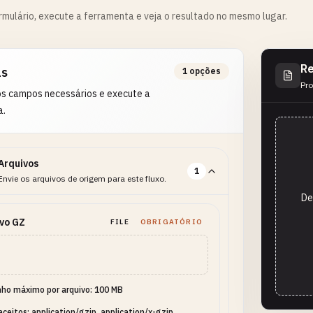
rmulário, execute a ferramenta e veja o resultado no mesmo lugar.
Re
as
1 opções
Pro
os campos necessários e execute a
a.
Arquivos
1
Envie os arquivos de origem para este fluxo.
De
vo GZ
FILE
OBRIGATÓRIO
ho máximo por arquivo: 100 MB
aceitos: application/gzip, application/x-gzip,