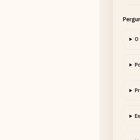
Pergu
O 
Po
Pr
Ex