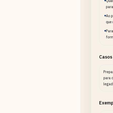
Quan
para
Ao p
que 
Para
form
Casos
Prepa
para 
legad
Exemp