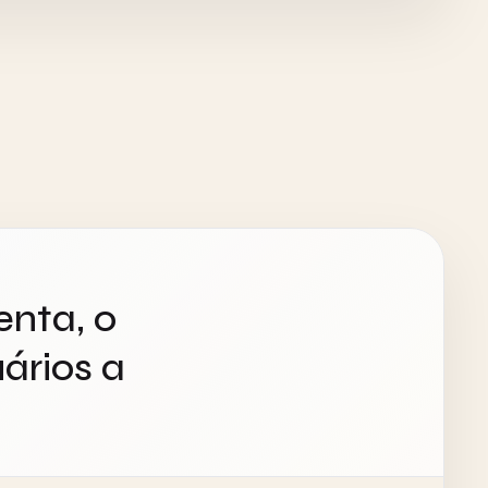
enta, o
ários a