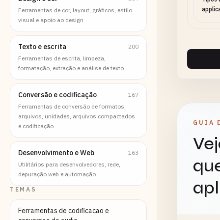
applic
Ferramentas de cor, layout, gráficos, estilo
visual e apoio ao design
Texto e escrita
200
Ferramentas de escrita, limpeza,
formatação, extração e análise de texto
Conversão e codificação
167
Ferramentas de conversão de formatos,
arquivos, unidades, arquivos compactados
GUIA 
e codificação
Vej
Desenvolvimento e Web
163
que
Utilitários para desenvolvedores, rede,
depuração web e automação
apl
TEMAS
Ferramentas de codificacao e