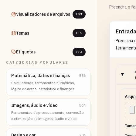
Preencha o fo
Visualizadores de arquivos
103
Entrad
Temas
135
Preencha 
ferrament
Etiquetas
333
CATEGORIAS POPULARES
Matemática, datas e finanças
586
Calculadoras, ferramentas numéricas,
lógica de datas, estatística e finanças
Arqui
Imagens, áudio e vídeo
564
Ferramentas de processamento, conversão
e otimização de imagens, áudio e vídeo
Taman
Design e cor
284
Tipos 