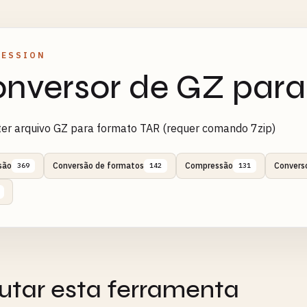
RESSION
nversor de GZ para
er arquivo GZ para formato TAR (requer comando 7zip)
são
Conversão de formatos
Compressão
Convers
369
142
131
utar esta ferramenta