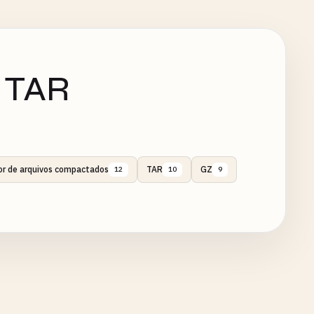
 TAR
or de arquivos compactados
TAR
GZ
12
10
9