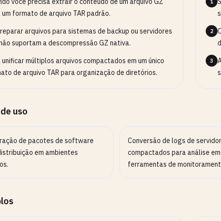
do você precisa extrair o conteúdo de um arquivo GZ
S
1
 um formato de arquivo TAR padrão.
s
reparar arquivos para sistemas de backup ou servidores
O
2
não suportam a descompressão GZ nativa.
 unificar múltiplos arquivos compactados em um único
A
3
ato de arquivo TAR para organização de diretórios.
s
 de uso
ração de pacotes de software
Conversão de logs de servido
distribuição em ambientes
compactados para análise em
os.
ferramentas de monitorament
los