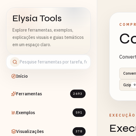
Elysia Tools
COMP
Explore ferramentas, exemplos,
Co
explicações visuais e guias temáticos
em um espaço claro.
Convert
Conver
Início
Gzip
9
Ferramentas
2693
Exemplos
591
EXECUÇÃO
Exec
Visualizações
378