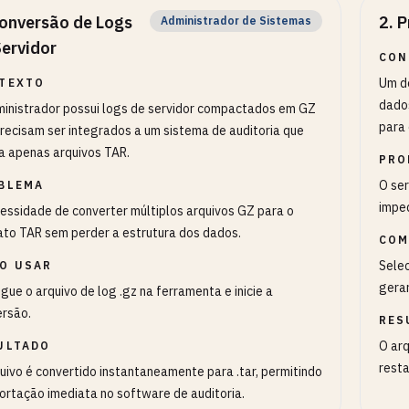
onversão de Logs
2
.
P
Administrador de Sistemas
Servidor
CON
Um d
TEXTO
dado
inistrador possui logs de servidor compactados em GZ
para 
recisam ser integrados a um sistema de auditoria que
a apenas arquivos TAR.
PRO
O ser
BLEMA
impe
essidade de converter múltiplos arquivos GZ para o
to TAR sem perder a estrutura dos dados.
COM
Selec
O USAR
gerar
gue o arquivo de log .gz na ferramenta e inicie a
rsão.
RES
O arq
ULTADO
rest
uivo é convertido instantaneamente para .tar, permitindo
ortação imediata no software de auditoria.