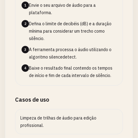
Envie o seu arquivo de áudio para a
1
plataforma.
Defina o limite de decibéis (dB) e a duração
2
mínima para considerar um trecho como
silêncio.
A ferramenta processa o áudio utilizando o
3
algoritmo silencedetect.
Baixe o resultado final contendo os tempos
4
de início e fim de cada intervalo de silêncio.
Casos de uso
Limpeza de trilhas de áudio para edição
profissional.