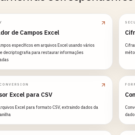
Y
SEC
ador de Campos Excel
Cif
ampos específicos em arquivos Excel usando vários
Cifra
 decriptografia para restaurar informações
métod
fadas
 CONVERSION
FOR
sor Excel para CSV
Con
rquivos Excel para formato CSV, extraindo dados da
Conve
anilha
dados