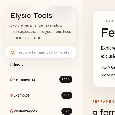
Elysia Tools
ETIQU
Explore ferramentas, exemplos,
Fe
explicações visuais e guias temáticos
em um espaço claro.
Explore
exclusã
Início
Use 9 fe
processa
Ferramentas
2706
Exemplos
591
FERRAMEN
9 fe
Visualizações
379