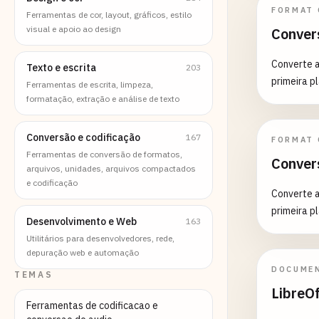
FORMAT
Ferramentas de cor, layout, gráficos, estilo
visual e apoio ao design
Conver
Converte a
Texto e escrita
203
primeira pl
Ferramentas de escrita, limpeza,
formatação, extração e análise de texto
Conversão e codificação
167
FORMAT
Ferramentas de conversão de formatos,
Conver
arquivos, unidades, arquivos compactados
e codificação
Converte a
primeira pl
Desenvolvimento e Web
163
Utilitários para desenvolvedores, rede,
depuração web e automação
DOCUME
TEMAS
LibreO
Ferramentas de codificacao e