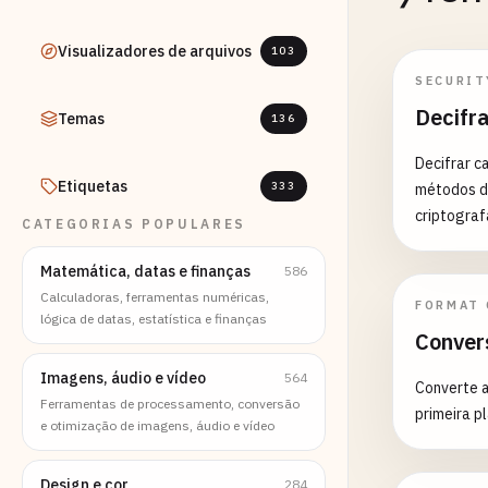
Visualizadores de arquivos
103
SECURIT
Decifr
Temas
136
Decifrar c
Etiquetas
333
métodos de
criptogra
CATEGORIAS POPULARES
Matemática, datas e finanças
586
Calculadoras, ferramentas numéricas,
FORMAT
lógica de datas, estatística e finanças
Conver
Imagens, áudio e vídeo
564
Converte a
Ferramentas de processamento, conversão
primeira pl
e otimização de imagens, áudio e vídeo
Design e cor
284