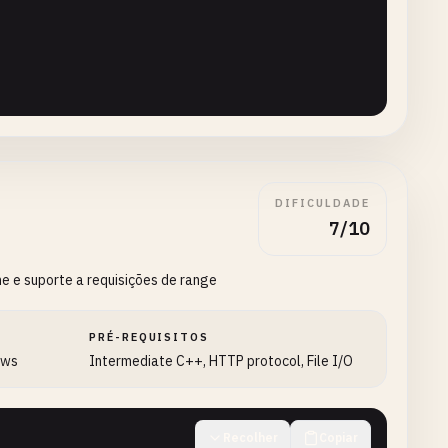
DIFICULDADE
7/10
sponse
e e suporte a requisições de range
nse
&)>;

PRÉ-REQUISITOS
{

dows
Intermediate C++, HTTP protocol, File I/O
Recolher
Copiar