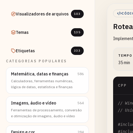
Visualizadores de arquivos
CÓDI
103
Rote
Temas
135
Implementa
Etiquetas
333
TEMPO
CATEGORIAS POPULARES
35 min
Matemática, datas e finanças
586
Calculadoras, ferramentas numéricas,
CPP
lógica de datas, estatística e finanças
Imagens, áudio e vídeo
564
// Win
Ferramentas de processamento, conversão
// Usi
e otimização de imagens, áudio e vídeo
#inclu
#inclu
Design e cor
284