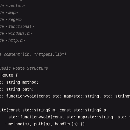
de <vector>
de <map>
de <regex>
de <functional>
de <windows.h>
de <http.h>
a comment(lib, "httpapi.lib")
Basic Route Structure
Route
{

d
::
string
method
;

d
::
string
path
;

d
::
function
<
void
(
const
std
::
map
<
std
::
string
, 
std
::
string
ute
(
const
std
::
string
& 
m
, 
const
std
::
string
& 
p
,

std
::
function
<
void
(
const
std
::
map
<
std
::
string
, 
std
::
  : 
method
(
m
), 
path
(
p
), 
handler
(
h
) {}
