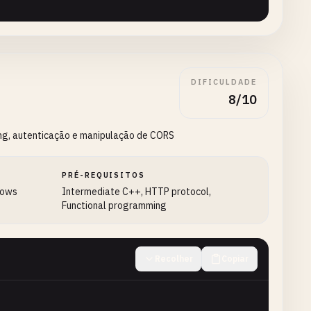
DIFICULDADE
8/10
ng, autenticação e manipulação de CORS
PRÉ-REQUISITOS
dows
Intermediate C++, HTTP protocol,
Functional programming
onst
std
::
string
& 
url
) {

Recolher
Copiar