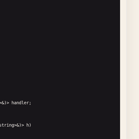
>&)> 
handler
;

string
>&)> 
h
)
