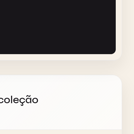
& 
path
,

g
, 
std
::
string
>&)> 
handler
) {

> username
d
::
string
>&)> 
handler
) {

td
::
string
>&)> 
handler
) {

 coleção
d
::
string
>&)> 
handler
) {
