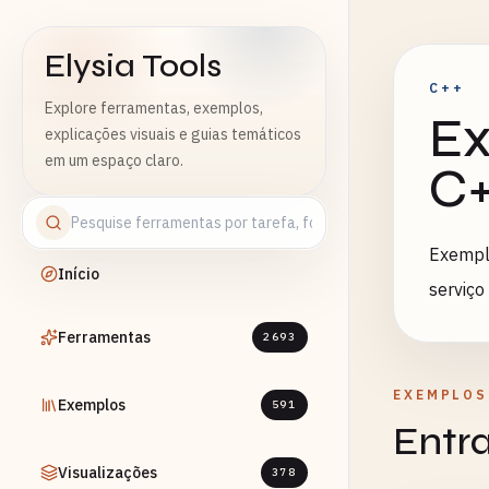
Elysia Tools
C++
Explore ferramentas, exemplos,
Ex
explicações visuais e guias temáticos
em um espaço claro.
C
Exempl
Início
serviço
Ferramentas
2693
EXEMPLOS
Exemplos
591
Entr
Visualizações
378