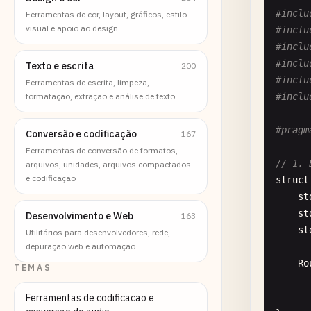
#inclu
Ferramentas de cor, layout, gráficos, estilo
visual e apoio ao design
#inclu
#inclu
#inclu
Texto e escrita
200
#inclu
Ferramentas de escrita, limpeza,
formatação, extração e análise de texto
#inclu
#pragm
Conversão e codificação
167
Ferramentas de conversão de formatos,
// 1. 
arquivos, unidades, arquivos compactados
e codificação
struct
st
st
Desenvolvimento e Web
163
st
Utilitários para desenvolvedores, rede,
depuração web e automação
Ro
TEMAS
      
Ferramentas de codificacao e