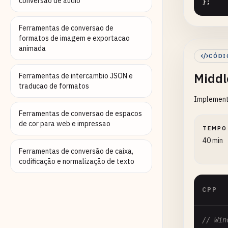
conversao de audio
};

// 2. 
Ferramentas de conversao de
formatos de imagem e exportacao
class
animada
public
CÓDI
st
Midd
Ferramentas de intercambio JSON e
traducao de formatos
Implementa
       
Ferramentas de conversao de espacos
de cor para web e impressao
TEMPO
    }

40 min
Ferramentas de conversão de caixa,
st
codificação e normalização de texto
CPP
// Win