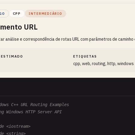
GO
CPP
INTERMEDIÁRIO
amento URL
r análise e correspondência de rotas URL com parâmetros de caminho e
 ESTIMADO
ETIQUETAS
cpp, web, routing, http, windows
dows C++ URL Routing Examples
ng Windows HTTP Server API
de <iostream>
de <string>