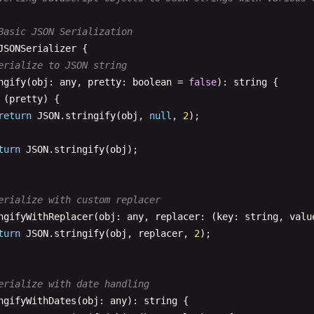
Basic JSON Serialization
JSONSerializer
{

erialize to JSON string
ngify
(
obj
: 
any
, 
pretty
: 
boolean
= 
false
): 
string
{

(
pretty
) {

return
JSON
.
stringify
(
obj
, 
null
, 
2
);

turn
JSON
.
stringify
(
obj
);

erialize with custom replacer
ngifyWithReplacer
(
obj
: 
any
, 
replacer
: (
key
: 
string
, 
valu
turn
JSON
.
stringify
(
obj
, 
replacer
, 
2
);

erialize with date handling
ngifyWithDates
(
obj
: 
any
): 
string
{
