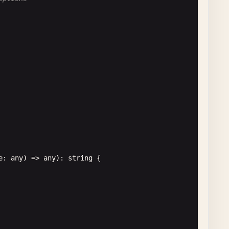
e
: 
any
) => 
any
): 
string
{
