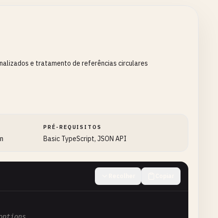
alizados e tratamento de referências circulares
PRÉ-REQUISITOS
on
Basic TypeScript, JSON API
Recolher
Copiar
options