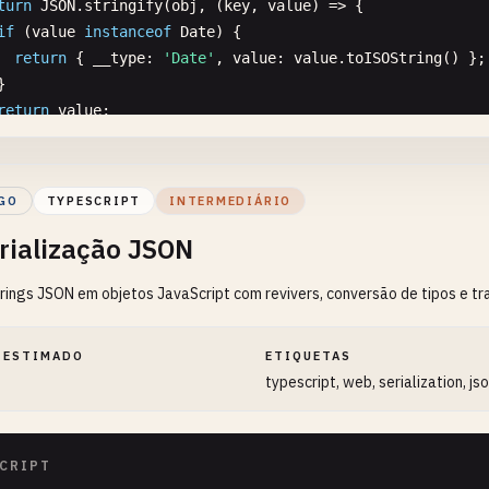
turn
JSON
.
stringify
(
obj
, (
key
, 
value
) => {

if
(
value
instanceof
Date
) {

return
{ 
__type
: 
'Date'
, 
value
: 
value
.
toISOString
() };



return
value
;

 
2
);

GO
TYPESCRIPT
INTERMEDIÁRIO
erialize with undefined handling
rialização JSON
ngifyWithUndefined
(
obj
: 
any
): 
string
{

turn
JSON
.
stringify
(
obj
, (
key
, 
value
) => {

trings JSON em objetos JavaScript com revivers, conversão de tipos e t
if
(
value
=== 
undefined
) {

return
null
;



 ESTIMADO
ETIQUETAS
return
value
;

typescript, web, serialization, js
 
2
);

CRIPT
erialize with function handling