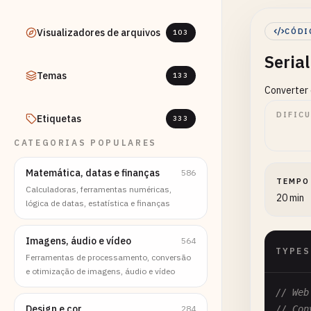
Visualizadores de arquivos
CÓDI
103
Seria
Temas
133
Converter 
DIFIC
Etiquetas
333
CATEGORIAS POPULARES
Matemática, datas e finanças
586
TEMPO
Calculadoras, ferramentas numéricas,
20 min
lógica de datas, estatística e finanças
Imagens, áudio e vídeo
564
TYPES
Ferramentas de processamento, conversão
e otimização de imagens, áudio e vídeo
// Web
Design e cor
284
// Con