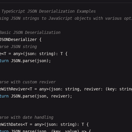
ngifyWithFunctions
(
obj
: 
any
): 
string
{

turn
JSON
.
stringify
(
obj
, (
key
, 
value
) => {

 TypeScript JSON Deserialization Examples
if
(
typeof
value
=== 
'function'
) {

sing JSON strings to JavaScript objects with various opt
return
value
.
toString
();



Basic JSON Deserialization
return
value
;

JSONDeserializer
{

 
2
);

arse JSON string
e
<
T
= 
any
>(
json
: 
string
): 
T
{

turn
JSON
.
parse
(
json
);

erialize with symbol handling
ngifyWithSymbols
(
obj
: 
any
): 
string
{

turn
JSON
.
stringify
(
obj
, (
key
, 
value
) => {

arse with custom reviver
if
(
typeof
value
=== 
'symbol'
) {

eWithReviver
<
T
= 
any
>(
json
: 
string
, 
reviver
: (
key
: 
strin
return
value
.
toString
();

turn
JSON
.
parse
(
json
, 
reviver
);



return
value
;

 
2
);

arse with date handling
eWithDates
<
T
= 
any
>(
json
: 
string
): 
T
{

turn
JSON
.
parse
(
json
, (
key
, 
value
) => {
