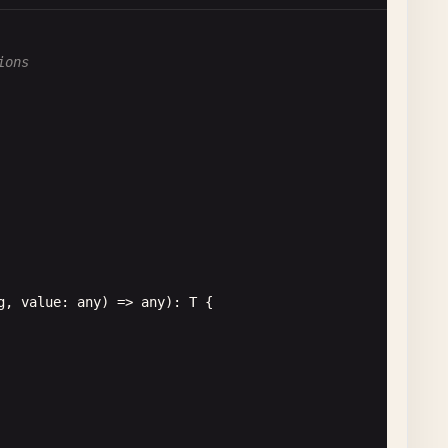
ions
g
, 
value
: 
any
) => 
any
): 
T
{
