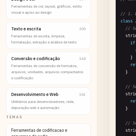
Ferramentas de cor, layout, gráficos, estilo
visual e apoio ao design
// 1. 
class
// S
Texto e escrita
200
stri
Ferramentas de escrita, limpeza,
formatação, extração e análise de texto
if
    }

Conversão e codificação
164
re
Ferramentas de conversão de formatos,
arquivos, unidades, arquivos compactados
  }

e codificação
// S
stri
Desenvolvimento e Web
161
re
Utilitários para desenvolvedores, rede,
depuração web e automação
  }

TEMAS
// S
Ferramentas de codificacao e
stri