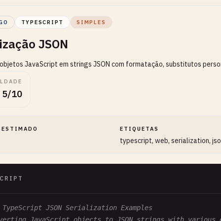
GO
TYPESCRIPT
SIMPLES
lização JSON
objetos JavaScript em strings JSON com formatação, substitutos person
ULDADE
5/10
 ESTIMADO
ETIQUETAS
typescript, web, serialization, js
CRIPT
 TypeScript JSON Serialization Examples
verting JavaScript objects to JSON strings with various 