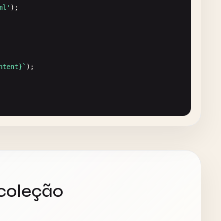
ml'
);



ntent}`
);

 
string
{

flags
);

 coleção