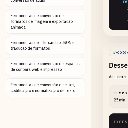
conversao de audio
re
Ferramentas de conversao de
formatos de imagem e exportacao
      }
animada
    },
Ferramentas de intercambio JSON e
  }

traducao de formatos
CÓDI
// S
Desse
stri
Ferramentas de conversao de espacos
de cor para web e impressao
re
Analisar s
Ferramentas de conversão de caixa,
codificação e normalização de texto
      }
TEMPO
25 min
    },
  }

TYPES
// S