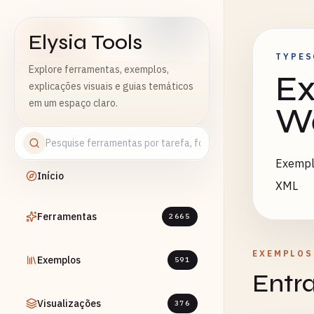
Elysia Tools
TYPES
Explore ferramentas, exemplos,
Ex
explicações visuais e guias temáticos
em um espaço claro.
We
Exemplo
Início
XML
Ferramentas
2665
EXEMPLOS
Exemplos
591
Entr
Visualizações
376