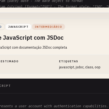
ram {Date} date - The date object to format

ram {string} [format="ISO"] - The format style: "ISO", "U
ram {boolean} [includeTime=true] - Whether to include tim
turns {string} The formatted date string

ample

O
JAVASCRIPT
INTERMEDIÁRIO
matDate(new Date(), "US", false) // returns "12/25/2024"

e JavaScript com JSDoc
on
formatDate
(
date
, 
format
= 
'ISO'
, 
includeTime
= 
true
) {
vaScript com documentação JSDoc completa
t
options
= {

ar
: 
'numeric'
,

nth
: 
format
=== 
'US'
? 
'numeric'
: 
'2-digit'
,

 ESTIMADO
ETIQUETAS
y
: 
'2-digit'
,

javascript, jsdoc, class, oop
ur
: 
includeTime
? 
'2-digit'
: 
undefined
,

nute
: 
includeTime
? 
'2-digit'
: 
undefined
CRIPT
rn
date
.
toLocaleDateString
(
format
=== 
'US'
? 
'en-US'
: 
'
resents a user account with authentication capabilities.
