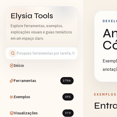
Elysia Tools
DEVEL
Explore ferramentas, exemplos,
Am
explicações visuais e guias temáticos
em um espaço claro.
Có
Exemplo
Início
anotaç
Ferramentas
2706
EXEMPLOS
Exemplos
591
Entr
Visualizações
379