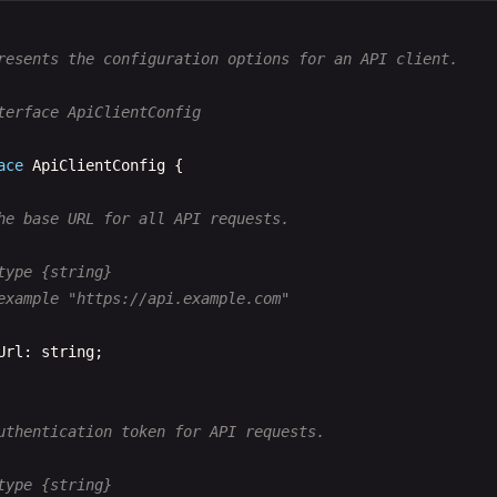
hPassword
(
password
) {

 Implementation simplified for example
turn
'hashed_'
+ 
password
;

resents the configuration options for an API client.

terface ApiClientConfig

uthenticates the user with the provided credentials.

ace
ApiClientConfig
{

async

he base URL for all API requests.

param {string} password - The password to verify

returns {Promise<boolean>} True if authentication success
type {string}

throws {AuthenticationError} If authentication fails

example "https://api.example.com"

c
authenticate
(
password
) {

Url
: 
string
;

nst
hash
= 
this
.
_hashPassword
(
password
);

turn
hash
=== 
this
.
_passwordHash
;

uthentication token for API requests.

type {string}
