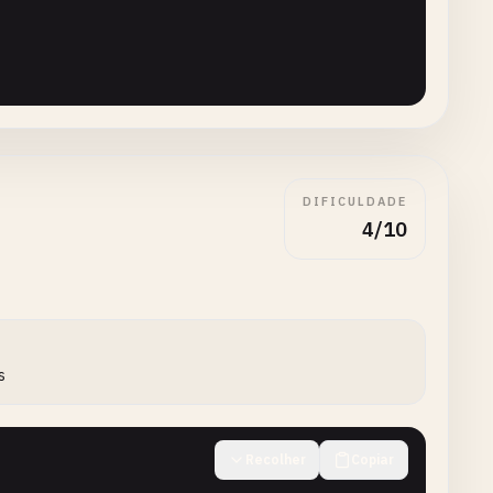
DIFICULDADE
4/10
s
Recolher
Copiar