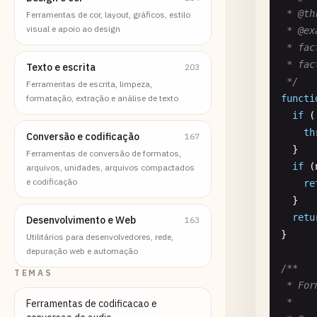
 * @th
Ferramentas de cor, layout, gráficos, estilo
visual e apoio ao design
 * @ex
 * fac
 * fac
Texto e escrita
203
 */
Ferramentas de escrita, limpeza,
formatação, extração e análise de texto
functi
if
(
th
Conversão e codificação
167
  }

Ferramentas de conversão de formatos,
if
(
arquivos, unidades, arquivos compactados
e codificação
re
  }

retu
Desenvolvimento e Web
163
}

Utilitários para desenvolvedores, rede,
depuração web e automação
/**

TEMAS
 * For
 *

Ferramentas de codificacao e