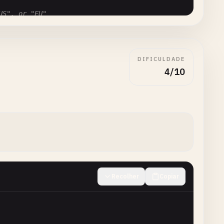
S", or "EU"

e in the output

DIFICULDADE
4/10


Recolher
Copiar
en-GB'
, 
options
);
