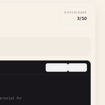
DIFICULDADE
3/10
Recolher
Copiar
ctorial for
