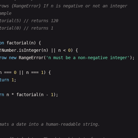
rows {RangeError} If n is negative or not an integer

ample

torial(5) // returns 120

torial(0) // returns 1

on
factorial
(
n
) {

!
Number
.
isInteger
(
n
) || 
n
< 
0
) {

row
new
RangeError
(
'n must be a non-negative integer'
);

n
=== 
0
|| 
n
=== 
1
) {

turn
1
;

rn
n
* 
factorial
(
n
- 
1
);

mats a date into a human-readable string.
