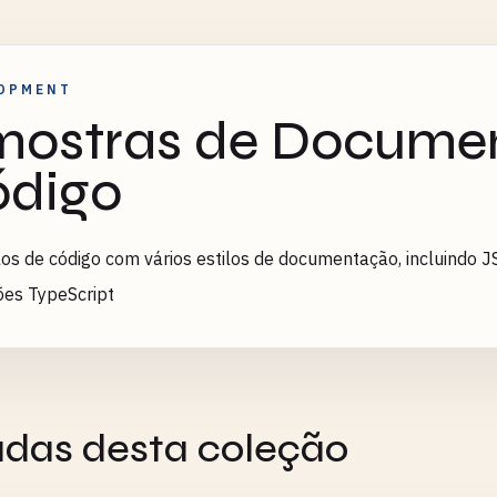
OPMENT
ostras de Docume
digo
s de código com vários estilos de documentação, incluindo J
ões TypeScript
adas desta coleção