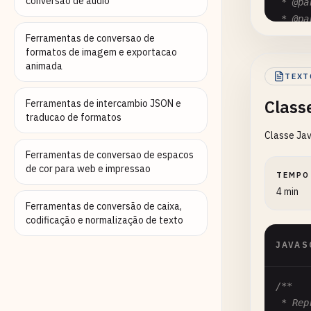
conversao de audio
 * @pa
 * @pa
 * @pa
Ferramentas de conversao de
formatos de imagem e exportacao
 * @re
animada
 * @ex
TEXT
 * for
Class
 */
Ferramentas de intercambio JSON e
traducao de formatos
functi
Classe Ja
cons
ye
Ferramentas de conversao de espacos
de cor para web e impressao
mo
TEMPO
da
4 min
ho
Ferramentas de conversão de caixa,
mi
codificação e normalização de texto
};

JAVAS
retu
}
/**

 * Rep