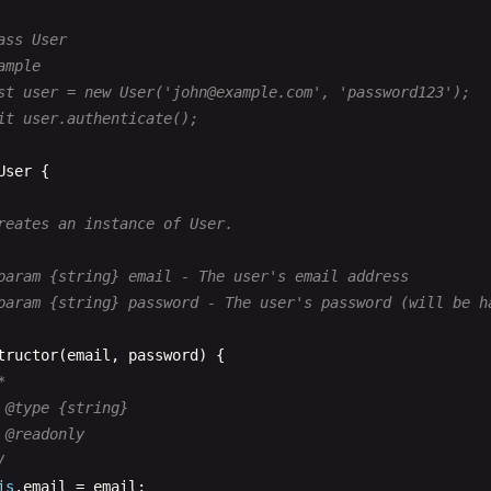
ass User

ample

st user = new User('
john@example.com
', 'password123');

it user.authenticate();

User
{

reates an instance of User.

param {string} email - The user's email address

param {string} password - The user's password (will be ha
tructor
(
email
, 
password
) {



 @type {string}

 @readonly

/
is
.
email
= 
email
;
