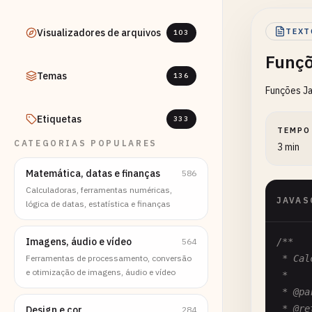
Visualizadores de arquivos
TEXT
103
Funçõ
Temas
136
Funções J
Etiquetas
333
TEMPO
CATEGORIAS POPULARES
3 min
Matemática, datas e finanças
586
Calculadoras, ferramentas numéricas,
JAVAS
lógica de datas, estatística e finanças
Imagens, áudio e vídeo
564
/**

Ferramentas de processamento, conversão
 * Cal
e otimização de imagens, áudio e vídeo
 *

 * @pa
 * @re
Design e cor
284