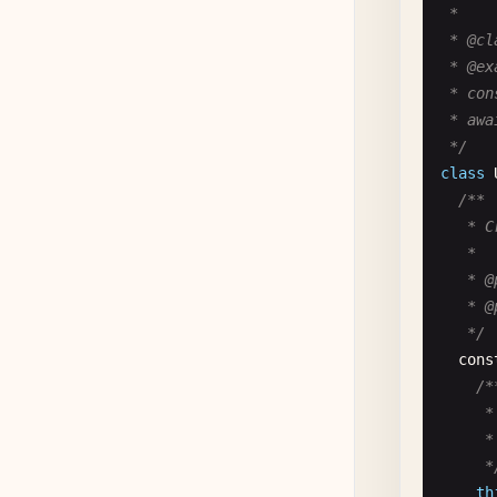
 *

 * @cl
 * @ex
 * con
 * awa
 */
class
/**

   * C
   *

   * @
   * @
   */
cons
/**
     *
     *
     *
th