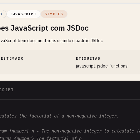
O
JAVASCRIPT
SIMPLES
es JavaScript com JSDoc
avaScript bem documentadas usando o padrão JSDoc
 ESTIMADO
ETIQUETAS
javascript, jsdoc, functions
CRIPT
culates the factorial of a non-negative integer.

ram {number} n - The non-negative integer to calculate fa
turns {number} The factorial of n
