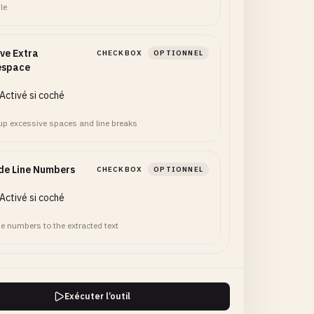
le
ve Extra
CHECKBOX
OPTIONNEL
espace
Activé si coché
up excessive spaces and line breaks
de Line Numbers
CHECKBOX
OPTIONNEL
Activé si coché
ne numbers to the extracted text
Exécuter l’outil