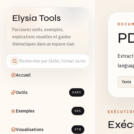
Elysia Tools
DOCUM
Parcourez outils, exemples,
PD
explications visuelles et guides
thématiques dans un espace clair.
Extract
langua
Accueil
Texte
Outils
2693
Exemples
591
EXÉCUTIO
Exécu
Visualisations
378