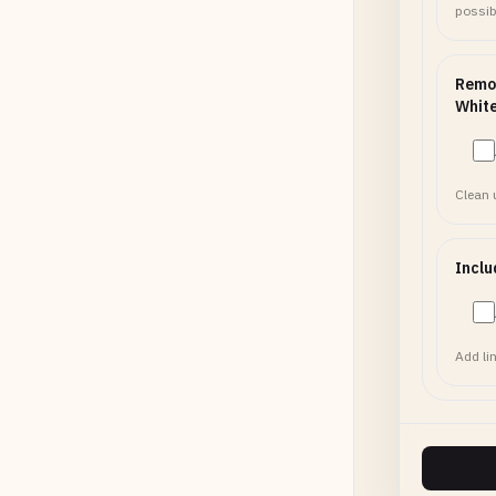
possib
Remo
Whit
Clean 
Inclu
Add li