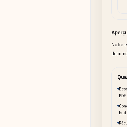
Aperç
Notre e
documen
Quan
Beso
PDF.
Conv
brut
Récu