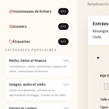
Remplissez le 
Visionneuses de fichiers
103
Entrées
Dossiers
135
Renseignez
l’outil.
Étiquettes
333
CATÉGORIES POPULAIRES
Maths, dates et finance
586
Calculateurs, outils numériques, logique de
dates, statistiques et finance
PDF F
Images, audio et vidéo
564
Outils de traitement, conversion et
optimisation d’images, d’audio et de vidéo
Taille
Types 
Design et couleur
284