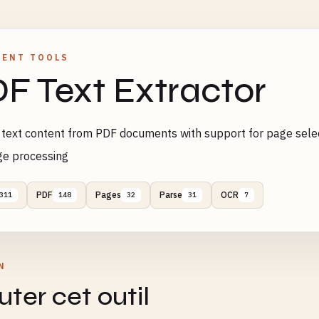
ENT TOOLS
F Text Extractor
 text content from PDF documents with support for page select
ge processing
PDF
Pages
Parse
OCR
311
148
32
31
7
N
ter cet outil