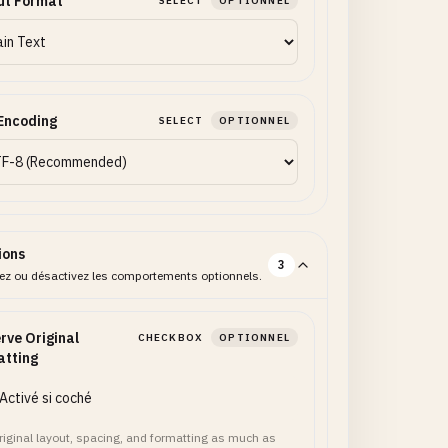
ut Format
SELECT
OPTIONNEL
Encoding
SELECT
OPTIONNEL
ions
3
vez ou désactivez les comportements optionnels.
rve Original
CHECKBOX
OPTIONNEL
atting
Activé si coché
riginal layout, spacing, and formatting as much as