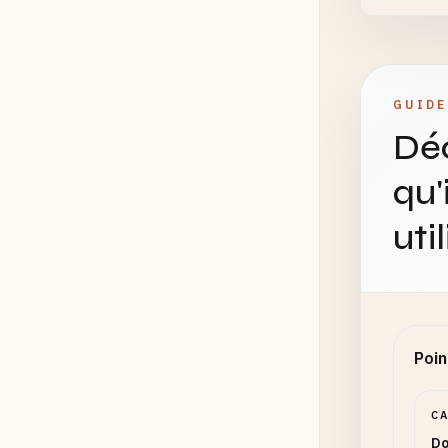
GUIDE
Déc
qu'
uti
Poin
C
Do