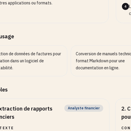
tres applications ou formats.
L
4
c
’usage
ction de données de factures pour
Conversion de manuels techni
ation dans un logiciel de
format Markdown pour une
abilité.
documentation en ligne.
les
xtraction de rapports
2
.
C
Analyste financier
nciers
pou
TEXTE
CON