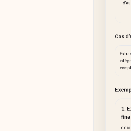
d'au
Cas d
Extra
intégr
compt
Exemp
1
.
E
fina
CON