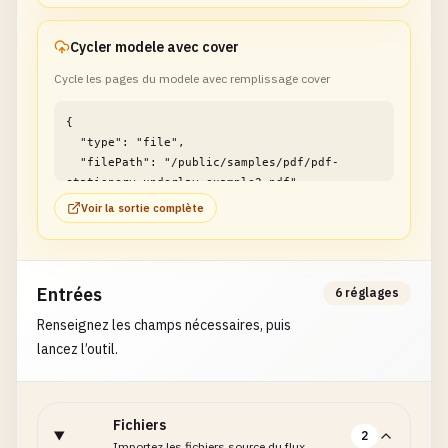
Cycler modele avec cover
Cycle les pages du modele avec remplissage cover
{

  "type": "file",

  "filePath": "/public/samples/pdf/pdf-
stationery-underlay-example2.pdf"

}
Voir la sortie complète
Entrées
6 réglages
Renseignez les champs nécessaires, puis
lancez l’outil.
Fichiers
2
Importez les fichiers source du flux.