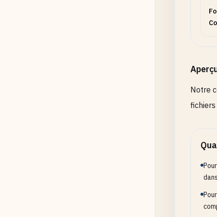
Fo
Co
Aperç
Notre c
fichier
Quan
Pour
dans
Pour
com