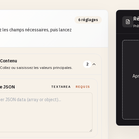
Ré
6 réglages
Prê
 les champs nécessaires, puis lancez
Contenu
2
Collez ou saisissez les valeurs principales.
Apr
ée JSON
TEXTAREA
REQUIS