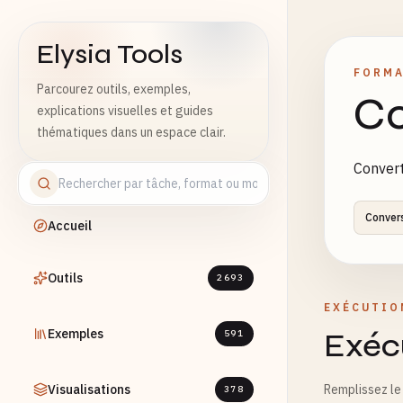
Elysia Tools
FORMA
Parcourez outils, exemples,
Co
explications visuelles et guides
thématiques dans un espace clair.
Convert
Conver
Accueil
Outils
2693
EXÉCUTIO
Exemples
Exécu
591
Visualisations
Remplissez le 
378