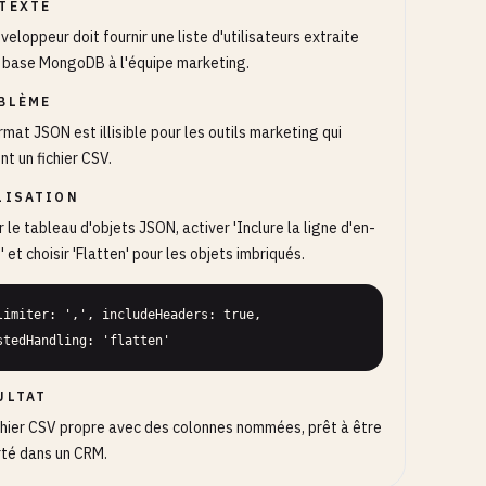
TEXTE
veloppeur doit fournir une liste d'utilisateurs extraite
 base MongoDB à l'équipe marketing.
BLÈME
rmat JSON est illisible pour les outils marketing qui
nt un fichier CSV.
LISATION
r le tableau d'objets JSON, activer 'Inclure la ligne d'en-
' et choisir 'Flatten' pour les objets imbriqués.
limiter: ',', includeHeaders: true, 
stedHandling: 'flatten'
ULTAT
chier CSV propre avec des colonnes nommées, prêt à être
té dans un CRM.