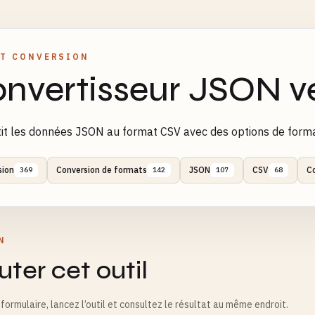
T CONVERSION
nvertisseur JSON v
it les données JSON au format CSV avec des options de form
sion
Conversion de formats
JSON
CSV
C
369
142
107
68
N
ter cet outil
formulaire, lancez l’outil et consultez le résultat au même endroit.