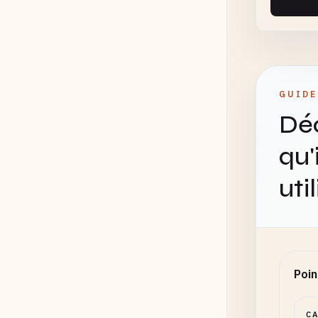
GUIDE
Déc
qu'
uti
Poin
C