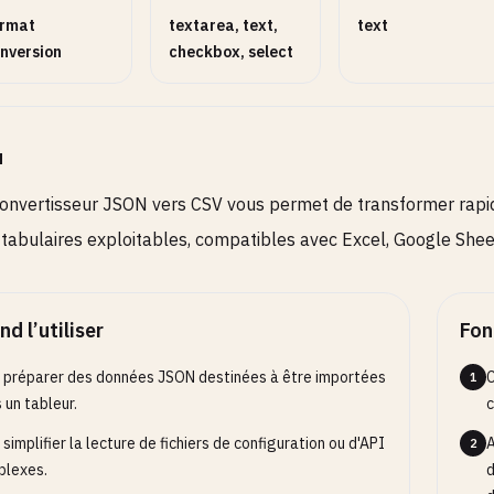
rmat
textarea, text,
text
nversion
checkbox, select
u
onvertisseur JSON vers CSV vous permet de transformer rap
s tabulaires exploitables, compatibles avec Excel, Google Sheet
d l’utiliser
Fon
 préparer des données JSON destinées à être importées
C
1
 un tableur.
c
 simplifier la lecture de fichiers de configuration ou d'API
A
2
plexes.
d