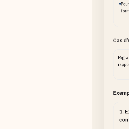
Pour
form
Cas d
Migra
rappor
Exemp
1
.
E
con