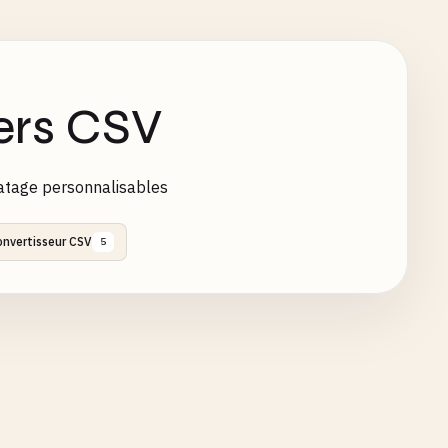
ers CSV
atage personnalisables
onvertisseur CSV
5