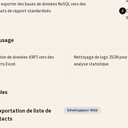
d
 exporter des bases de données NoSQL vers des
ats de rapport standardisés.
C
3
f
’usage
tion de données d'API vers des
Nettoyage de logs JSON pour
ts Excel.
analyse statistique.
les
xportation de liste de
Développeur Web
tacts