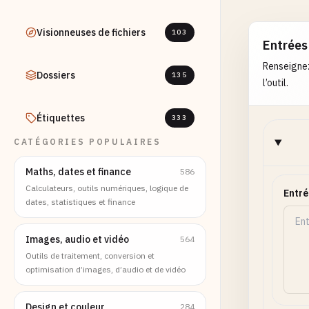
Visionneuses de fichiers
103
Entrées
Renseignez
Dossiers
135
l’outil.
Étiquettes
333
CATÉGORIES POPULAIRES
Maths, dates et finance
586
Calculateurs, outils numériques, logique de
Entr
dates, statistiques et finance
Images, audio et vidéo
564
Outils de traitement, conversion et
optimisation d’images, d’audio et de vidéo
Design et couleur
284