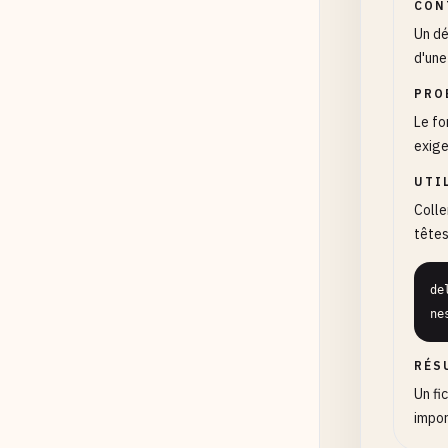
CON
Un dé
d'une
PRO
Le fo
exige
UTI
Colle
têtes
de
ne
RÉS
Un fi
impor