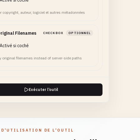
Activé si coché
er copyright, auteur, logiciel et autres métadonnées
riginal Filenames
CHECKBOX
OPTIONNEL
Activé si coché
y original filenames instead of server-side paths
Exécuter l’outil
 D'UTILISATION DE L'OUTIL