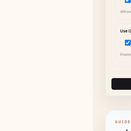
Affich
Use O
Displa
GUIDE