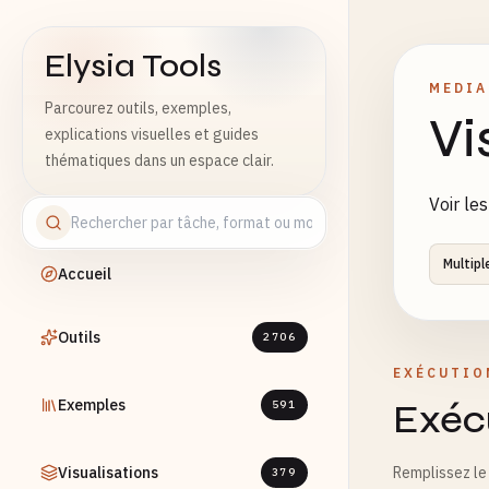
Elysia Tools
MEDIA
Parcourez outils, exemples,
Vi
explications visuelles et guides
thématiques dans un espace clair.
Voir le
Multipl
Accueil
Outils
2706
EXÉCUTIO
Exemples
Exécu
591
Visualisations
Remplissez le 
379