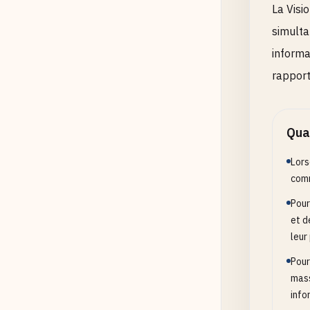
La Visi
simulta
informa
rapport
Quan
Lors
comm
Pour
et d
leur
Pour
mass
info