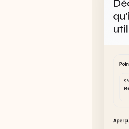
Déc
qu'
uti
Poin
C
Me
Aperç