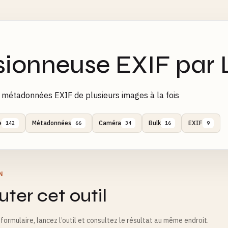
sionneuse EXIF par 
s métadonnées EXIF de plusieurs images à la fois
e
Métadonnées
Caméra
Bulk
EXIF
142
66
34
16
9
N
ter cet outil
formulaire, lancez l’outil et consultez le résultat au même endroit.