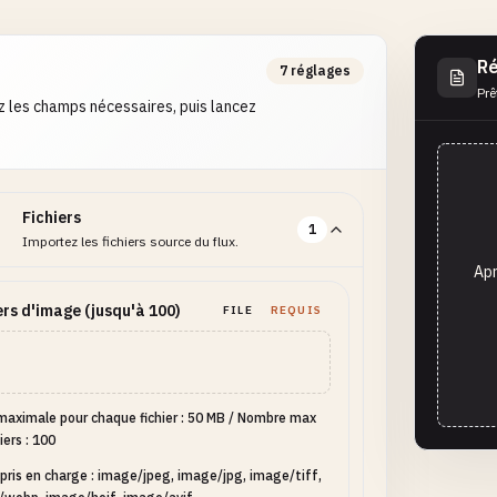
Ré
7 réglages
Prê
 les champs nécessaires, puis lancez
Fichiers
1
Importez les fichiers source du flux.
Apr
ers d'image (jusqu'à 100)
FILE
REQUIS
 maximale pour chaque fichier : 50 MB
/
Nombre max
iers : 100
pris en charge : image/jpeg, image/jpg, image/tiff,