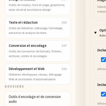
image
Outils de couleur, mise en page, graphisme,
Sélect
style visuel et assistance design
métad
Texte et rédaction
203
Outils de rédaction, nettoyage, formatage,
Opt
extraction et analyse de texte
Acti
Conversion et encodage
167
Inclu
Outils de conversion de formats, fichiers,
archives, unités et encodages
Développement et Web
163
Affich
Utilitaires développeur, réseau, débogage
Web et assistants d’automatisation
Inclu
DOSSIERS
Outils d encodage et de conversion
audio
Affich