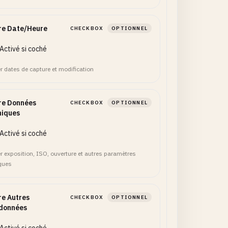
re Date/Heure
CHECKBOX
OPTIONNEL
Activé si coché
er dates de capture et modification
re Données
CHECKBOX
OPTIONNEL
niques
Activé si coché
er exposition, ISO, ouverture et autres paramètres
ques
re Autres
CHECKBOX
OPTIONNEL
données