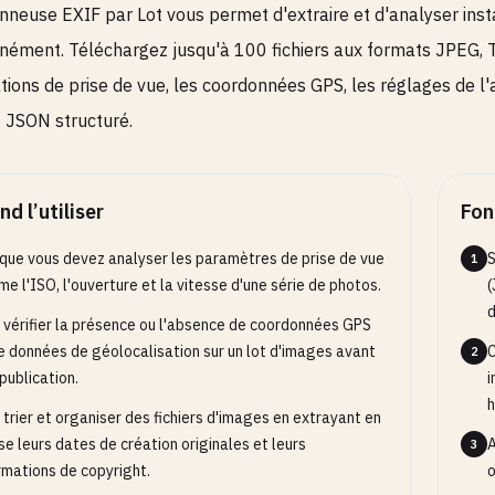
onneuse EXIF par Lot vous permet d'extraire et d'analyser i
nément. Téléchargez jusqu'à 100 fichiers aux formats JPEG, 
tions de prise de vue, les coordonnées GPS, les réglages de l
 JSON structuré.
d l’utiliser
Fon
que vous devez analyser les paramètres de prise de vue
S
1
e l'ISO, l'ouverture et la vitesse d'une série de photos.
(
d
 vérifier la présence ou l'absence de coordonnées GPS
e données de géolocalisation sur un lot d'images avant
C
2
 publication.
i
h
 trier et organiser des fichiers d'images en extrayant en
e leurs dates de création originales et leurs
A
3
rmations de copyright.
o