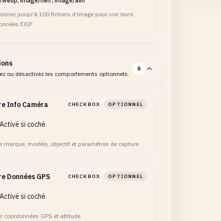
/webp, image/heif, image/avif
ionnez jusqu'à 100 fichiers d'image pour voir leurs
onnées EXIF
ions
6
vez ou désactivez les comportements optionnels.
re Info Caméra
CHECKBOX
OPTIONNEL
Activé si coché
er marque, modèle, objectif et paramètres de capture
re Données GPS
CHECKBOX
OPTIONNEL
Activé si coché
er coordonnées GPS et altitude