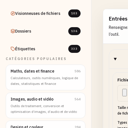
Visionneuses de fichiers
103
Entrées
Renseignez
Dossiers
136
l’outil.
Étiquettes
333
CATÉGORIES POPULAIRES
Maths, dates et finance
586
Calculateurs, outils numériques, logique de
Fichi
dates, statistiques et finance
Images, audio et vidéo
564
Outils de traitement, conversion et
Taille
optimisation d’images, d’audio et de vidéo
de fich
Types 
Design et couleur
284