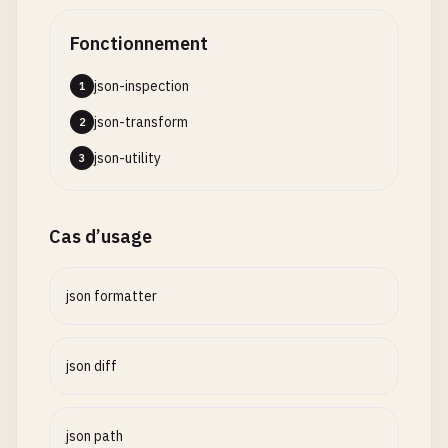
Fonctionnement
json-inspection
1
json-transform
2
json-utility
3
Cas d’usage
json formatter
json diff
json path