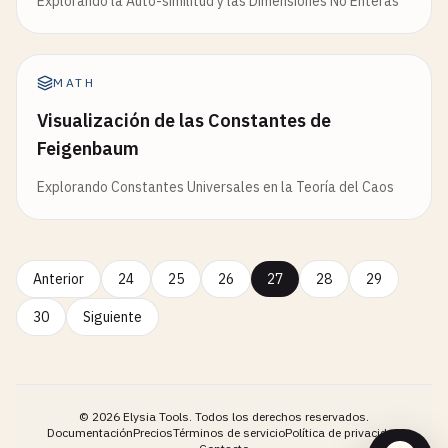
Explorando la Auto-similitud y las Dimensiones No Enteras
MATH
Visualización de las Constantes de
Feigenbaum
Explorando Constantes Universales en la Teoría del Caos
Anterior
24
25
26
27
28
29
30
Siguiente
©
2026
Elysia Tools.
Todos los derechos reservados.
Documentación
Precios
Términos de servicio
Política de privacidad