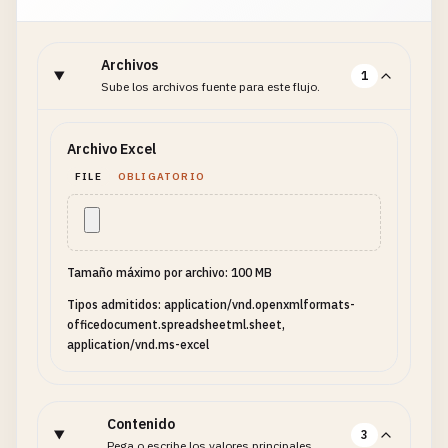
Archivos
1
Sube los archivos fuente para este flujo.
Archivo Excel
FILE
OBLIGATORIO
Tamaño máximo por archivo: 100 MB
Tipos admitidos: application/vnd.openxmlformats-
officedocument.spreadsheetml.sheet,
application/vnd.ms-excel
Contenido
3
Pega o escribe los valores principales.