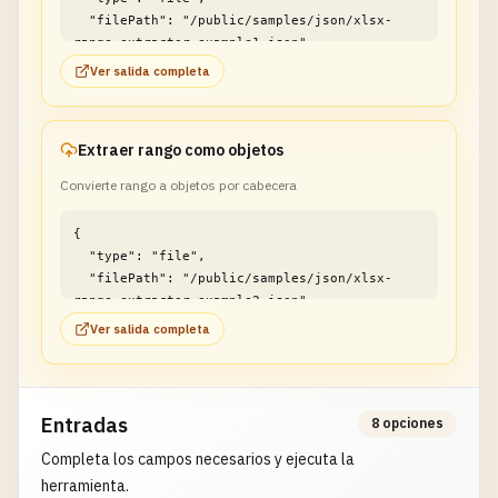
  "filePath": "/public/samples/json/xlsx-
range-extractor-example1.json"

}
Ver salida completa
Extraer rango como objetos
Convierte rango a objetos por cabecera
{

  "type": "file",

  "filePath": "/public/samples/json/xlsx-
range-extractor-example2.json"

}
Ver salida completa
Entradas
8 opciones
Completa los campos necesarios y ejecuta la
herramienta.