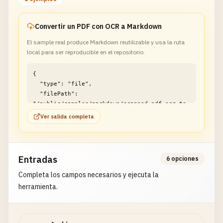
Convertir un PDF con OCR a Markdown
El sample real produce Markdown reutilizable y usa la ruta
local para ser reproducible en el repositorio.
{

  "type": "file",

  "filePath": 
"/public/samples/markdown/scanned-pdf-ocr-to-
markdown-example1.md"

Ver salida completa
}
Entradas
6 opciones
Completa los campos necesarios y ejecuta la
herramienta.