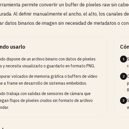
rramienta permite convertir un buffer de píxeles raw sin ca
urada. Al definir manualmente el ancho, el alto, los canales de
zar datos binarios de imagen sin necesidad de metadatos o co
ndo usarlo
Cóm
do dispone de un archivo binario con datos de píxeles
S
1
s y necesita visualizarlo o guardarlo en formato PNG.
r
epurar volcados de memoria gráfica o buffers de vídeo
C
2
e a frame en desarrollo de sistemas embebidos.
p
R
do trabaja con salidas de sensores de cámara que
egan flujos de píxeles crudos sin formato de archivo
S
3
ndar.
e