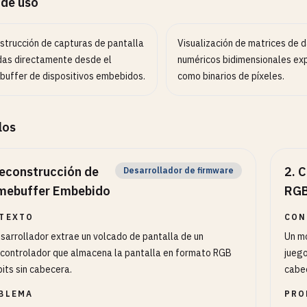
 de uso
strucción de capturas de pantalla
Visualización de matrices de 
as directamente desde el
numéricos bidimensionales ex
buffer de dispositivos embebidos.
como binarios de píxeles.
los
econstrucción de
2
.
C
Desarrollador de firmware
mebuffer Embebido
RGB
TEXTO
CON
sarrollador extrae un volcado de pantalla de un
Un mo
controlador que almacena la pantalla en formato RGB
juego
bits sin cabecera.
cabe
BLEMA
PRO