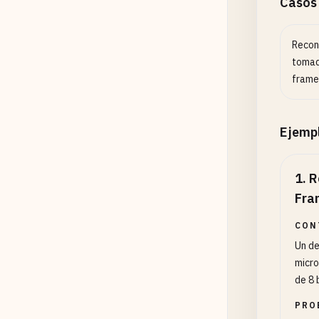
Casos
Recon
tomad
frame
Ejemp
1
.
R
Fra
CON
Un de
micro
de 8 
PRO