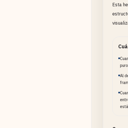
Esta he
estruct
visuali
Cuá
Cuan
puro
Al d
fram
Cuan
entr
está