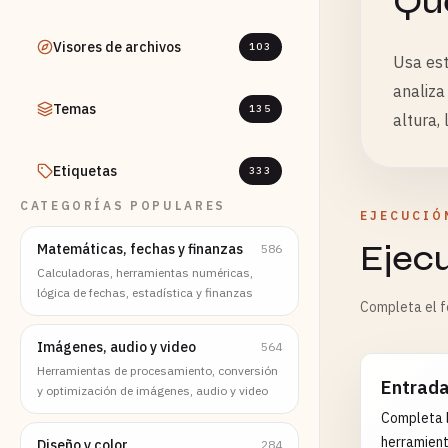
Qué
Visores de archivos
103
Usa est
analiza
Temas
135
altura,
Etiquetas
333
CATEGORÍAS POPULARES
EJECUCIÓ
Ejec
Matemáticas, fechas y finanzas
586
Calculadoras, herramientas numéricas,
lógica de fechas, estadística y finanzas
Completa el fo
Imágenes, audio y video
564
Herramientas de procesamiento, conversión
Entrad
y optimización de imágenes, audio y video
Completa l
herramient
Diseño y color
284