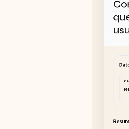
Con
qué
usu
Dato
C
Me
Resum