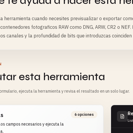
 te ayuda a hacer esta he
a herramienta cuando necesites previsualizar o exportar com
 contenedores fotograficos RAW como DNG, ARW, CR2 o NEF. La 
 los canales y la profundidad de bits que introduzcas coinciden
N
utar esta herramienta
rmulario, ejecuta la herramienta y revisa el resultado en un solo lugar.
Re
as
6 opciones
Lis
os campos necesarios y ejecuta la
a.