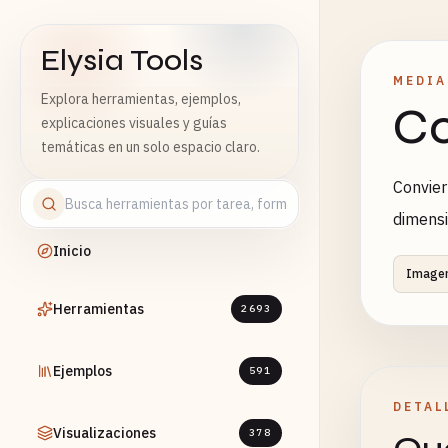
Elysia Tools
MEDIA
Explora herramientas, ejemplos,
Co
explicaciones visuales y guías
temáticas en un solo espacio claro.
Convier
dimensi
Inicio
Image
Herramientas
2693
Ejemplos
591
DETAL
Visualizaciones
378