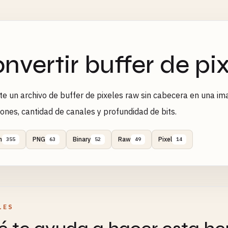
nvertir buffer de p
te un archivo de buffer de pixeles raw sin cabecera en una i
ones, cantidad de canales y profundidad de bits.
n
PNG
Binary
Raw
Pixel
355
63
52
49
14
LES