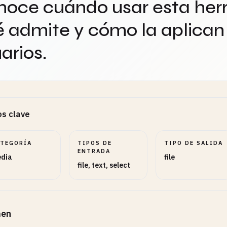
oce cuándo usar esta her
 admite y cómo la aplican 
arios.
s clave
ATEGORÍA
TIPOS DE
TIPO DE SALIDA
ENTRADA
dia
file
file, text, select
en