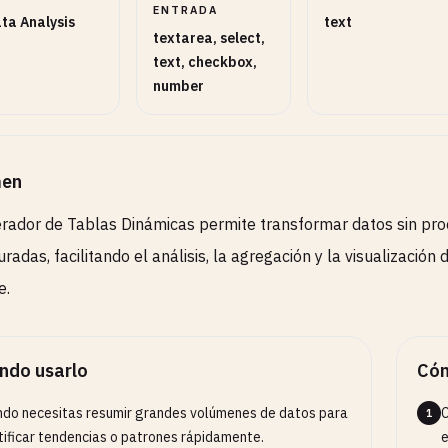
ENTRADA
ta Analysis
text
textarea, select,
terruptores
text, checkbox,
2
tiva o desactiva comportamientos opcionales.
number
en
rador de Tablas Dinámicas permite transformar datos sin pro
uradas, facilitando el análisis, la agregación y la visualizació
e.
ndo usarlo
Cóm
do necesitas resumir grandes volúmenes de datos para
C
1
tificar tendencias o patrones rápidamente.
e