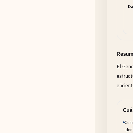
Da
In
Ac
Resum
El Gene
estruct
eficient
Cuá
Cuan
iden