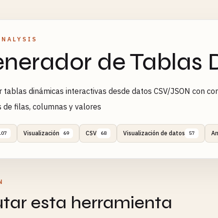
ANALYSIS
nerador de Tablas 
 tablas dinámicas interactivas desde datos CSV/JSON con con
de filas, columnas y valores
Visualización
CSV
Visualización de datos
An
107
69
68
57
N
utar esta herramienta