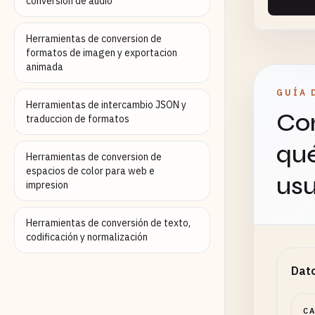
conversion de audio
Herramientas de conversion de
Campos
formatos de imagen y exportacion
autom
animada
GUÍA 
Condi
Herramientas de intercambio JSON y
Con
(opci
traduccion de formatos
qué
Herramientas de conversion de
espacios de color para web e
usu
impresion
Herramientas de conversión de texto,
Filtro
codificación y normalización
dinámi
Dato
C