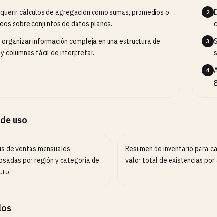
equerir cálculos de agregación como sumas, promedios o
D
2
eos sobre conjuntos de datos planos.
c
 organizar información compleja en una estructura de
S
3
s y columnas fácil de interpretar.
s
A
4
g
 de uso
sis de ventas mensuales
Resumen de inventario para ca
osadas por región y categoría de
valor total de existencias por
cto.
los