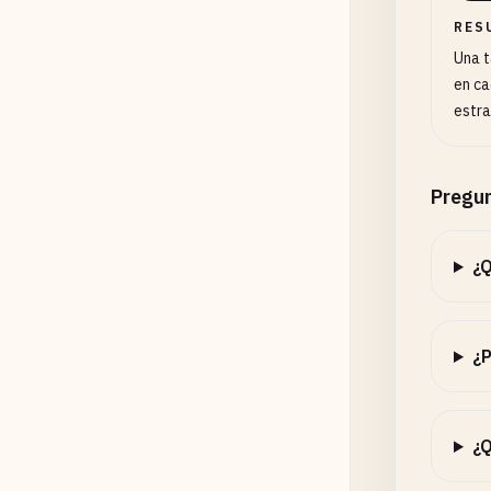
RES
Una t
en ca
estra
Pregun
¿Q
¿P
¿Q