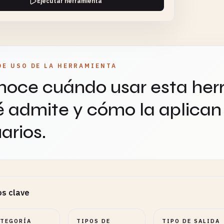
Ejecutar herramienta
 numéricos para agregar. Si está vacío, detectará
áticamente campos numéricos.
DE USO DE LA HERRAMIENTA
ciones de Filtro
TEXTAREA
OPCIONAL
oce cuándo usar esta her
onal)
 admite y cómo la aplican 
arios.
s opcionales para aplicar antes de generar la tabla
ca. Formato: Campo operador valor
s clave
Ajustes
4
ATEGORÍA
TIPOS DE
TIPO DE SALIDA
Ajusta formatos, rangos, números y modos.