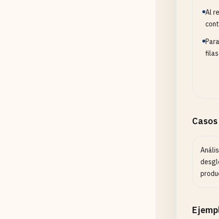
Al r
cont
Para
fila
Casos
Análi
desgl
produ
Ejemp