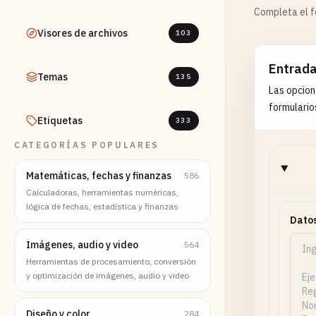
Completa el fo
Visores de archivos
103
Entrad
Temas
135
Las opcion
formulario
Etiquetas
333
CATEGORÍAS POPULARES
Matemáticas, fechas y finanzas
586
Calculadoras, herramientas numéricas,
lógica de fechas, estadística y finanzas
Datos
Imágenes, audio y video
564
Herramientas de procesamiento, conversión
y optimización de imágenes, audio y video
Diseño y color
284