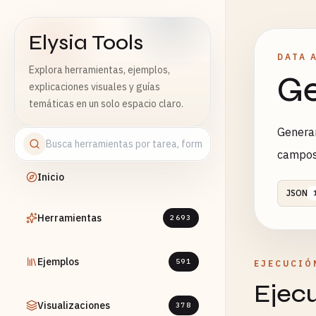
Elysia Tools
DATA 
Explora herramientas, ejemplos,
Ge
explicaciones visuales y guías
temáticas en un solo espacio claro.
Generar
campos 
Inicio
JSON
Herramientas
2693
Ejemplos
591
EJECUCIÓ
Ejec
Visualizaciones
378