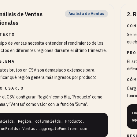
nálisis de Ventas
2
.
R
Analista de Ventas
ionales
CON
Se re
TEXTO
quieb
uipo de ventas necesita entender el rendimiento de los
ctos en diferentes regiones durante el último trimestre.
PRO
El ar
BLEMA
dific
atos brutos en CSV son demasiado extensos para
ificar qué región genera más ingresos por producto.
CÓM
Carga
O USARLO
funci
 el CSV, configurar 'Región' como fila, 'Producto' como
na y 'Ventas' como valor con la función 'Suma'.
ro
ag
wFields: Región, columnFields: Producto, 
lueFields: Ventas, aggregateFunction: sum
RES