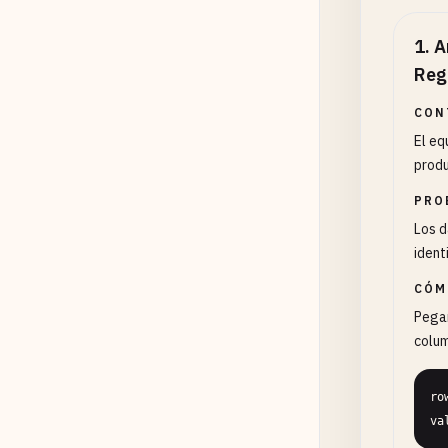
1
.
A
Reg
CON
El eq
produ
PRO
Los d
ident
CÓM
Pegar
colum
ro
va