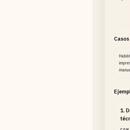
Casos
Habili
impres
manua
Ejemp
1
.
D
téc
CON