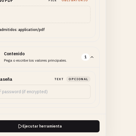
vo PDF
FILE
OBLIGATORIO
admitidos: application/pdf
Contenido
1
Pega o escribe los valores principales.
raseña
TEXT
OPCIONAL
Ejecutar herramienta