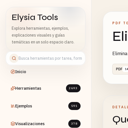
Elysia Tools
PDF T
Explora herramientas, ejemplos,
El
explicaciones visuales y guías
temáticas en un solo espacio claro.
Elimina
PDF
1
Inicio
Herramientas
2693
Ejemplos
591
DETAL
Qué
Visualizaciones
378