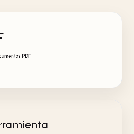
F
documentos PDF
rramienta