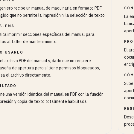
geniero recibe un manual de maquinaria en formato PDF
CON
gido que no permite la impresión ni la selección de texto.
La e
banc
BLEMA
apert
ita imprimir secciones específicas del manual para
rlas al taller de mantenimiento.
PRO
El ar
O USARLO
docu
el archivo PDF del manual y, dado que no requiere
encri
aseña de apertura pero sí tiene permisos bloqueados,
sa el archivo directamente.
CÓM
Sube 
ULTADO
apert
ne una versión idéntica del manual en PDF con la función
docu
presión y copia de texto totalmente habilitada.
RES
Desca
proce