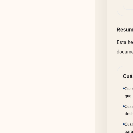
Resum
Esta he
documen
Cuá
Cuan
que 
Cuan
desh
Cuan
para