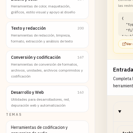
las restr
Herramientas de color, maquetación,
gráficos, estilo visual y apoyo al diseño
{

  "type": "file",

Texto y redacción
200
  "filePath": 
Herramientas de redacción, limpieza,
"/pub
formato, extracción y análisis de texto
f/sam
Ver 
unloc
}
Conversión y codificación
167
Herramientas de conversión de formatos,
Entrad
archivos, unidades, archivos comprimidos y
codificación
Completa l
herramient
Desarrollo y Web
163
Utilidades para desarrolladores, red,
depuración web y automatización
TEMAS
Herramientas de codificacion y