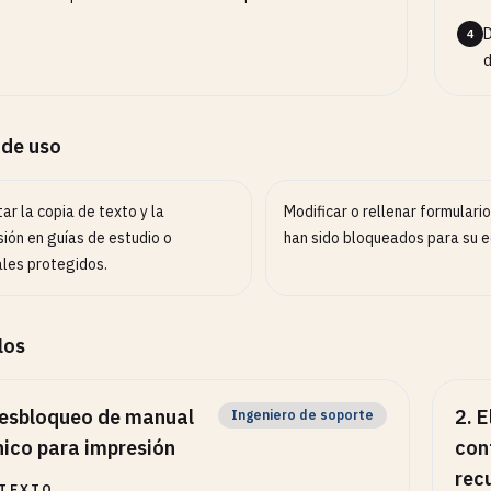
4
d
 de uso
tar la copia de texto y la
Modificar o rellenar formulari
ión en guías de estudio o
han sido bloqueados para su ed
les protegidos.
los
esbloqueo de manual
2
.
E
Ingeniero de soporte
nico para impresión
con
rec
TEXTO