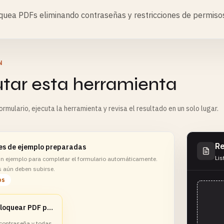
uea PDFs eliminando contraseñas y restricciones de permisos d
N
utar esta herramienta
rmulario, ejecuta la herramienta y revisa el resultado en un solo lugar.
Re
es de ejemplo preparadas
Lis
 un ejemplo para completar el formulario automáticamente.
s aún deben subirse.
os
Desbloquear PDF protegido
 contraseña y todas