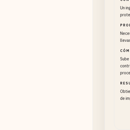
Un in
prote
PRO
Neces
lleva
CÓM
Sube 
contr
proce
RES
Obtie
de im