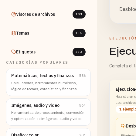
Desbloq
Visores de archivos
103
Temas
135
EJECUCIÓ
Ejec
Etiquetas
333
CATEGORÍAS POPULARES
Completa el fo
Matemáticas, fechas y finanzas
586
Calculadoras, herramientas numéricas,
lógica de fechas, estadística y finanzas
Ejecucion
Haz clic en
Los archivo
Imágenes, audio y video
564
1 ejempl
Herramientas de procesamiento, conversión
y optimización de imágenes, audio y video
Diseño y color
284
Eliminar