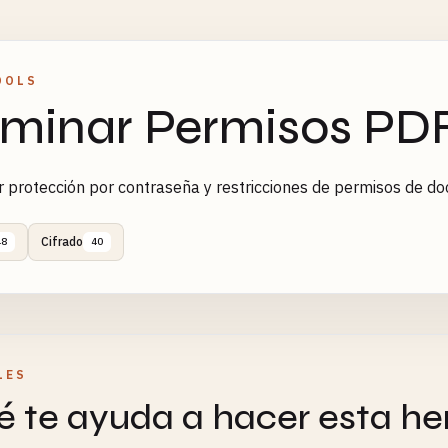
OOLS
iminar Permisos PD
r protección por contraseña y restricciones de permisos de 
Cifrado
48
40
LES
 te ayuda a hacer esta he