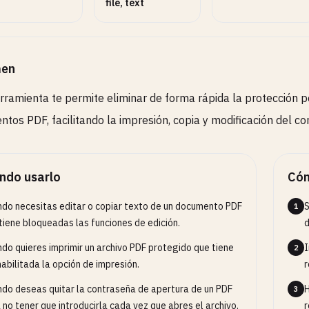
file, text
en
rramienta te permite eliminar de forma rápida la protección p
tos PDF, facilitando la impresión, copia y modificación del con
ndo usarlo
Cóm
do necesitas editar o copiar texto de un documento PDF
S
1
tiene bloqueadas las funciones de edición.
d
do quieres imprimir un archivo PDF protegido que tiene
I
2
abilitada la opción de impresión.
r
do deseas quitar la contraseña de apertura de un PDF
H
3
 no tener que introducirla cada vez que abres el archivo.
r