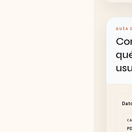
GUÍA 
Con
qué
usu
Dato
C
PD