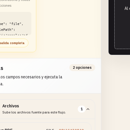
icciones
Al 
lic/samples/pd
ple-
salida completa
ked.pdf"

as
2 opciones
os campos necesarios y ejecuta la
a.
Archivos
1
Sube los archivos fuente para este flujo.