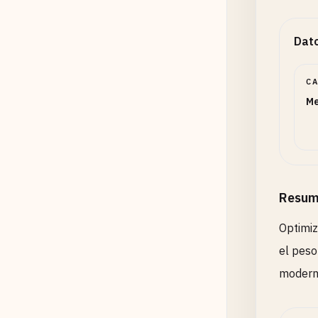
Dato
C
Me
Resum
Optimiz
el peso
modern