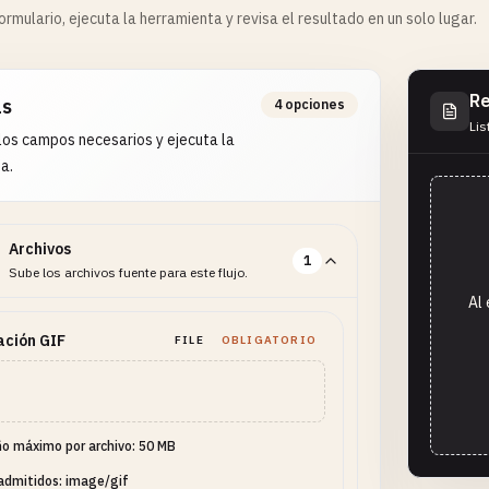
rmulario, ejecuta la herramienta y revisa el resultado en un solo lugar.
Re
as
4 opciones
Lis
os campos necesarios y ejecuta la
a.
Archivos
1
Sube los archivos fuente para este flujo.
Al 
ación GIF
FILE
OBLIGATORIO
o máximo por archivo: 50 MB
admitidos: image/gif