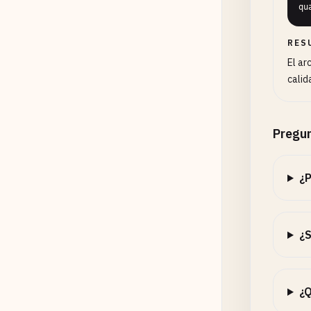
qu
RES
El ar
calid
Pregun
¿P
¿S
¿Q