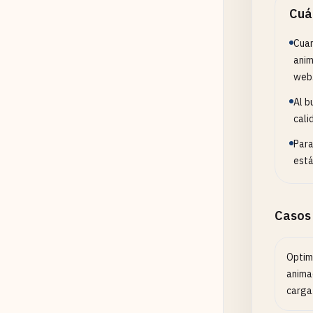
Cuá
Cuan
anim
web
Al b
cali
Para
está
Casos
Optimi
anima
carga