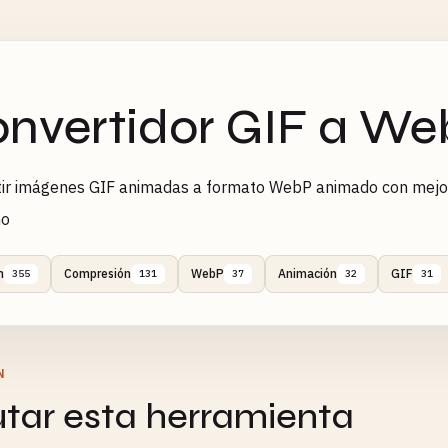
nvertidor GIF a W
tir imágenes GIF animadas a formato WebP animado con mejo
no
n
Compresión
WebP
Animación
GIF
355
131
37
32
31
N
utar esta herramienta