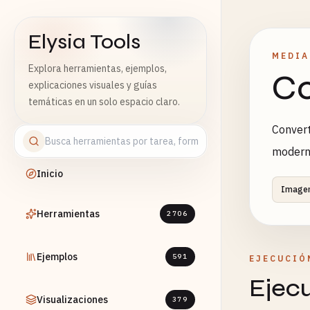
Elysia Tools
MEDIA
Explora herramientas, ejemplos,
Co
explicaciones visuales y guías
temáticas en un solo espacio claro.
Conver
moder
Inicio
Image
Herramientas
2706
Ejemplos
591
EJECUCIÓ
Ejec
Visualizaciones
379