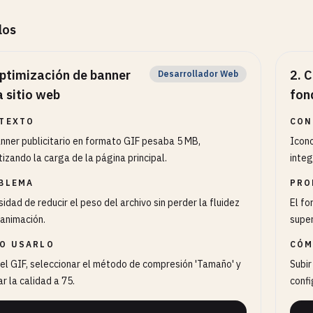
los
ptimización de banner
2
.
C
Desarrollador Web
a sitio web
fon
TEXTO
CON
nner publicitario en formato GIF pesaba 5 MB,
Icon
tizando la carga de la página principal.
integ
BLEMA
PRO
idad de reducir el peso del archivo sin perder la fluidez
El fo
 animación.
supe
O USARLO
CÓM
 el GIF, seleccionar el método de compresión 'Tamaño' y
Subir
ar la calidad a 75.
confi