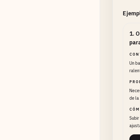
Ejemp
1
.
O
par
CON
Un ba
ralen
PRO
Neces
de la
CÓM
Subir
ajust