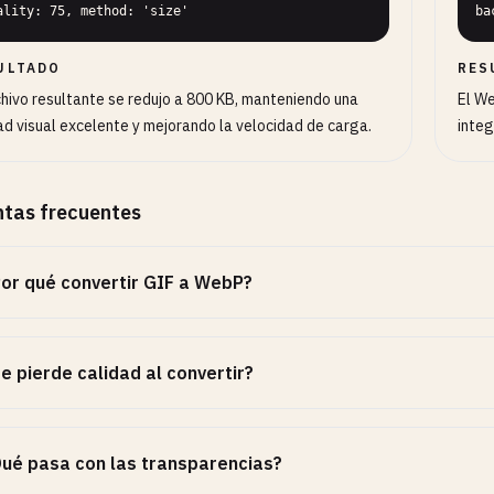
ality: 75, method: 'size'
ba
ULTADO
RES
chivo resultante se redujo a 800 KB, manteniendo una
El We
ad visual excelente y mejorando la velocidad de carga.
integ
tas frecuentes
or qué convertir GIF a WebP?
e pierde calidad al convertir?
ué pasa con las transparencias?