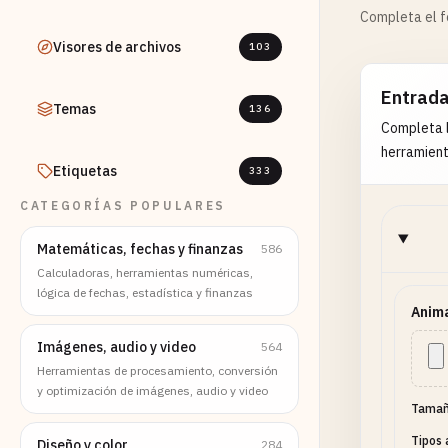
Completa el fo
Visores de archivos
103
Entrad
Temas
136
Completa l
herramient
Etiquetas
333
CATEGORÍAS POPULARES
Matemáticas, fechas y finanzas
586
Calculadoras, herramientas numéricas,
lógica de fechas, estadística y finanzas
Anim
Imágenes, audio y video
564
Herramientas de procesamiento, conversión
y optimización de imágenes, audio y video
Tamañ
Tipos 
Diseño y color
284