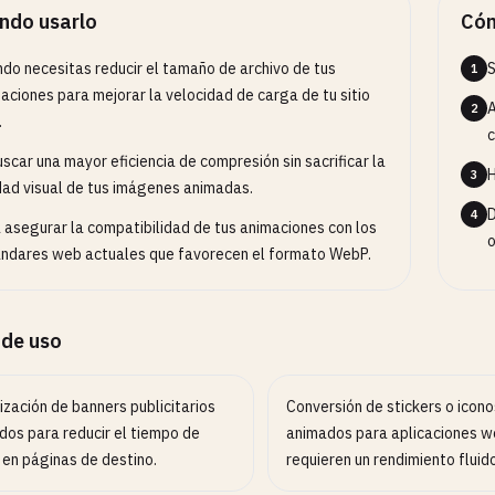
ndo usarlo
Cóm
do necesitas reducir el tamaño de archivo de tus
S
1
aciones para mejorar la velocidad de carga de tu sitio
A
2
.
c
uscar una mayor eficiencia de compresión sin sacrificar la
H
3
dad visual de tus imágenes animadas.
D
4
 asegurar la compatibilidad de tus animaciones con los
o
ndares web actuales que favorecen el formato WebP.
 de uso
zación de banners publicitarios
Conversión de stickers o icono
dos para reducir el tiempo de
animados para aplicaciones w
 en páginas de destino.
requieren un rendimiento fluido