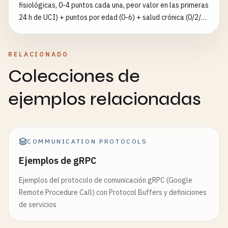
fisiológicas, 0-4 puntos cada una, peor valor en las primeras
24 h de UCI) + puntos por edad (0-6) + salud crónica (0/2/5);
total 0-71; mayor puntuación, peor pronóstico. Oxigenación:
si FiO₂≥0.5 usa gradiente A-a, si no PaO₂; la creatinina
duplica puntos en insuficiencia renal aguda; GCS = 15−GCS.
RELACIONADO
Incluye predicción de mortalidad del modelo base
Colecciones de
(logit=−3.517+0.146×puntuación, sin peso diagnóstico).
Fuentes: Knaus 1985 Crit Care Med, tabla SFAR. No
ejemplos relacionadas
sustituye el juicio clínico. No es consejo médico.
COMMUNICATION PROTOCOLS
Ejemplos de gRPC
Ejemplos del protocolo de comunicación gRPC (Google
Remote Procedure Call) con Protocol Buffers y definiciones
de servicios