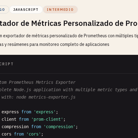
GO
JAVASCRIPT
INTERMEDIO
tador de Métricas Personalizado de Pr
un exportador de métricas personalizado de Prometheus con múltiples ti
s y resúmenes para monitoreo completo de aplicaciones
CRIPT
tom Prometheus Metrics Exporter
plete Node.js application with multiple metric types and
 with: node metrics-exporter.js
express
from
'express'
client
from
'prom-client'
compression
from
'compression'
cors
from
'cors'
;
