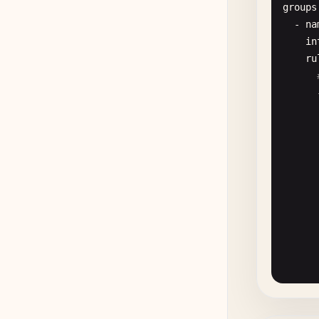
help
groups
regi
  - 
na
});

in
ru
// 3. 
const
name
help
labe
buck
regi
});

const
name
help
labe
buck
regi