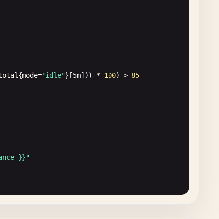
total
{
mode
=
"idle"
}[
5
m
])) * 
100
) > 
85
, 
5
, 
7
, 
10
],

ance }}"
, 
2.5
, 
5
, 
10
],
