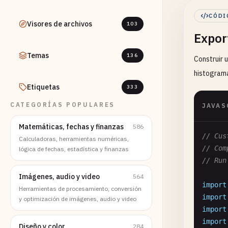
CÓDI
Visores de archivos
103
Expor
Temas
136
Construir 
histograma
Etiquetas
333
CATEGORÍAS POPULARES
JAVAS
Matemáticas, fechas y finanzas
586
// Cus
Calculadoras, herramientas numéricas,
// Com
lógica de fechas, estadística y finanzas
// Run
Imágenes, audio y video
564
import
Herramientas de procesamiento, conversión
import
y optimización de imágenes, audio y video
import
import
Diseño y color
284