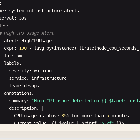
: 
'System load average over the last minute'
,

:

sters
: [
register
]

me
: 
system_infrastructure_alerts
terval
: 
30
s
les
:

Histogram - Observations and their distribution
# High CPU Usage Alert
httpRequestDuration
= 
new
client
.
Histogram
({

- 
alert
: 
HighCPUUsage
: 
'http_request_duration_seconds'
,

expr
: 
100
- (
avg
by
(
instance
) (
irate
(
node_cpu_seconds_
: 
'Duration of HTTP requests in seconds'
,

for
: 
5
m
lNames
: [
'method'
, 
'route'
, 
'status_code'
],

labels
:

ets
: [
0.001
, 
0.005
, 
0.01
, 
0.05
, 
0.1
, 
0.3
, 
0.5
, 
0.7
, 
1
, 
3
severity
: 
warning
sters
: [
register
]

service
: 
infrastructure
team
: 
devops
annotations
:

databaseQueryDuration
= 
new
client
.
Histogram
({

summary
: 
"High CPU usage detected on {{ $labels.inst
: 
'database_query_duration_seconds'
,

description
: |

: 
'Duration of database queries in seconds'
,

CPU
usage
is
above
85
% 
for
more
than
5
minutes
.

lNames
: [
'query_type'
, 
'table'
],

Current
value
: {{ 
$value
| 
printf
"%.2f"
}}%

ets
: [
0.001
, 
0.005
, 
0.01
, 
0.025
, 
0.05
, 
0.1
, 
0.25
, 
0.5
, 
1
Instance
: {{ 
$labels
.
instance
}}

sters
: [
register
]

Runbook
: 
https
:
//runbooks.example.com/high-cpu