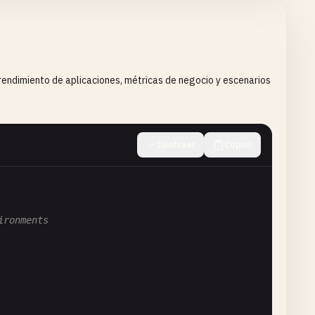
shboard"
on the client side
endimiento de aplicaciones, métricas de negocio y escenarios
ry_MemTotal_bytes
)) * 
100
> 
95
Contraer
Copiar
ce }}"
ironments
-dashboard"