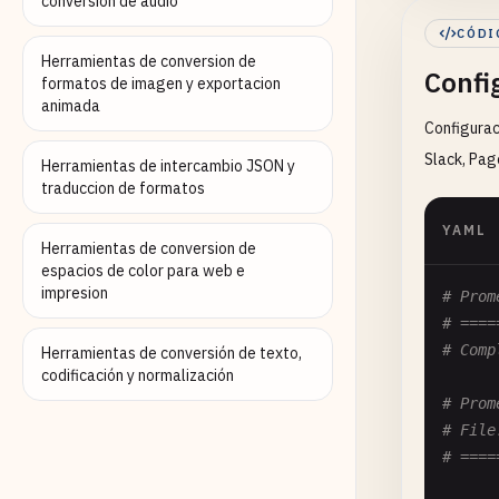
conversion de audio
regi
CÓDI
});

Herramientas de conversion de
Confi
formatos de imagen y exportacion
// 2. 
animada
Configurac
const
name
Slack, Pag
Herramientas de intercambio JSON y
help
traduccion de formatos
regi
YAML
});

Herramientas de conversion de
espacios de color para web e
const
impresion
# Prom
name
# ====
help
# Comp
Herramientas de conversión de texto,
regi
codificación y normalización
});

# Prom
# File
const
# ====
name