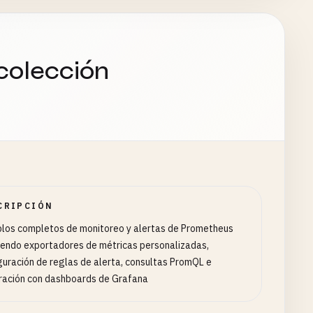
s_total
{
mode
=
"idle"
}) > 
2
system_size_bytes
{
fstype
!=
"tmpfs"
})) * 
100
colección
"
"%.2f"
}}, 
which
is
2
x
the
number
of
CPU
cores
.

bits
CRIPCIÓN
los completos de monitoreo y alertas de Prometheus
yendo exportadores de métricas personalizadas,
guración de reglas de alerta, consultas PromQL e
ración con dashboards de Grafana