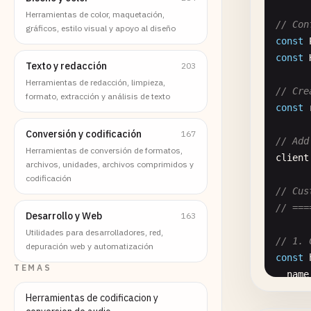
Herramientas de color, maquetación,
// Con
gráficos, estilo visual y apoyo al diseño
const
const
Texto y redacción
203
Herramientas de redacción, limpieza,
// Cre
formato, extracción y análisis de texto
const
Conversión y codificación
167
// Add
Herramientas de conversión de formatos,
client
archivos, unidades, archivos comprimidos y
codificación
// Cus
// ===
Desarrollo y Web
163
Utilidades para desarrolladores, red,
// 1. 
depuración web y automatización
const
TEMAS
name
help
Herramientas de codificacion y
labe