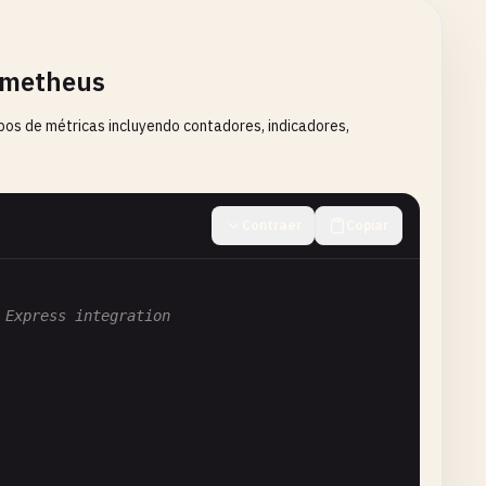
ometheus
pos de métricas incluyendo contadores, indicadores,
Contraer
Copiar
 Express integration