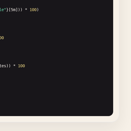
le"
}[
5
m
])) * 
100
)

"
} 
/
node_filesystem_size_bytes
{
fstype
!=
"tmpfs"
})) * 
100
00
tes
)) * 
100
}.

ashboard"
gth'
]));
