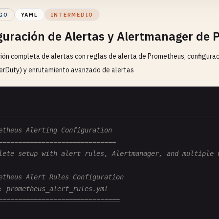
sters
: [
register
]

GO
YAML
INTERMEDIO
guración de Alertas y Alertmanager de
Gauge - Can go up or down (e.g., active connections)
ión completa de alertas con reglas de alerta de Prometheus, configuraci
activeConnections
= 
new
client
.
Gauge
({

: 
'active_connections'
,

erDuty) y enrutamiento avanzado de alertas
: 
'Number of active connections'
,

sters
: [
register
]

queueSize
= 
new
client
.
Gauge
({

etheus Alerting Configuration
: 
'queue_size'
,

==============================
: 
'Current size of processing queue'
,

lete setup with alert rules, Alertmanager, and multiple 
sters
: [
register
]

etheus Alert Rules Configuration
: prometheus_alert_rules.yml
systemLoadGauge
= 
new
client
.
Gauge
({

===============================
: 
'system_load_average'
,
