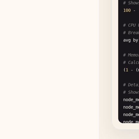
# Show
100
- 
const
app
.
us
# CPU 
app
.
us
# Brea
app
.
us
avg
by
app
.
us
# Memo
// Met
# Calc
app
.
us
(
1
- (
cons
# Deta
// T
# Show
acti
node_m
node_m
// T
node_m
if
(
node_m
re
node_m
  }
