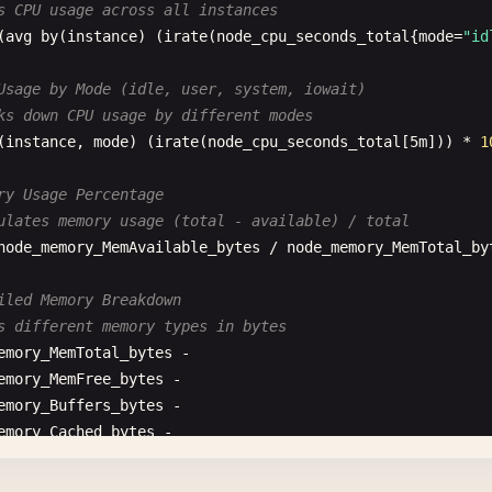
s CPU usage across all instances
# Disk Space Alert
(
avg
by
(
instance
) (
irate
(
node_cpu_seconds_total
{
mode
=
"id
app
= 
express
- 
alert
: 
DiskSpaceLow
e
(
compression
expr
: (
1
- (
node_filesystem_avail_bytes
{
fstype
!=
"tmpfs
Usage by Mode (idle, user, system, iowait)
e
(
cors
for
: 
10
m
ks down CPU usage by different modes
e
(
express
.
json
({ 
limit
: 
'10mb'
labels
:

(
instance
, 
mode
) (
irate
(
node_cpu_seconds_total
[
5
m
])) * 
1
e
(
express
.
urlencoded
({ 
extended
: 
true
}));

severity
: 
warning
service
: 
infrastructure
ry Usage Percentage
rics Collection Middleware
team
: 
devops
ulates memory usage (total - available) / total
e
((
req
, 
res
, 
next
) => {

annotations
:

node_memory_MemAvailable_bytes
/
node_memory_MemTotal_by
t
start
= 
Date
.
now
();

summary
: 
"Low disk space on {{ $labels.instance }}"
description
: |

iled Memory Breakdown
rack active connections
Disk
usage
is
above
90
% 
on
{{ 
$labels
.
mountpoint
}
s different memory types in bytes
veConnections
.
inc
();

Current
value
: {{ 
$value
| 
printf
"%.2f"
}}%

emory_MemTotal_bytes
Instance
: {{ 
$labels
.
instance
}}

emory_MemFree_bytes
rack request size
Mount
point
: {{ 
$labels
.
mountpoint
}}

emory_Buffers_bytes
req
.
headers
[
'content-length'
]) {

dashboard_url
: 
"https://grafana.example.com/d/disk-d
emory_Cached_bytes
questSizeBytes
.
observe
(
parseInt
(
req
.
headers
[
'content-len
emory_SwapCached_bytes
# System Load Alert