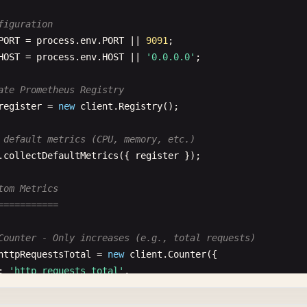
figuration
PORT
= 
process
.
env
.
PORT
|| 
9091
HOST
= 
process
.
env
.
HOST
|| 
'0.0.0.0'
;

ate Prometheus Registry
register
= 
new
client
.
Registry
();

 default metrics (CPU, memory, etc.)
.
collectDefaultMetrics
({ 
register
});

tom Metrics
===========
Counter - Only increases (e.g., total requests)
httpRequestsTotal
= 
new
client
.
Counter
({

: 
'http_requests_total'
,

: 
'Total number of HTTP requests'
,

lNames
: [
'method'
, 
'route'
, 
'status_code'
, 
'user_agent'
],