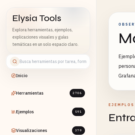
Elysia Tools
OBSER
Explora herramientas, ejemplos,
Mo
explicaciones visuales y guías
temáticas en un solo espacio claro.
Ejemplo
persona
Grafan
Inicio
Herramientas
2706
EJEMPLOS
Ejemplos
591
Entr
Visualizaciones
379