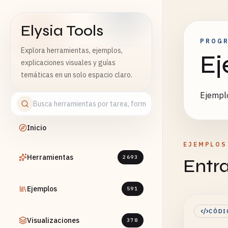
Elysia Tools
PROG
Explora herramientas, ejemplos,
Ej
explicaciones visuales y guías
temáticas en un solo espacio claro.
Ejemplo
Inicio
EJEMPLOS
Herramientas
2693
Entr
Ejemplos
591
CÓDI
Visualizaciones
378