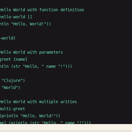
Hello World with function definition

hello-world []

ntln "Hello, World!"))

-world)

Hello World with parameters

greet [name]

ntln (str "Hello, " name "!")))

 "Clojure")

 "World")

Hello World with multiple arities

multi-greet

(println "Hello, World!"))

me] (println (str "Hello, " name "!")))

eeting name] (println (str greeting ", " name "!"))))
