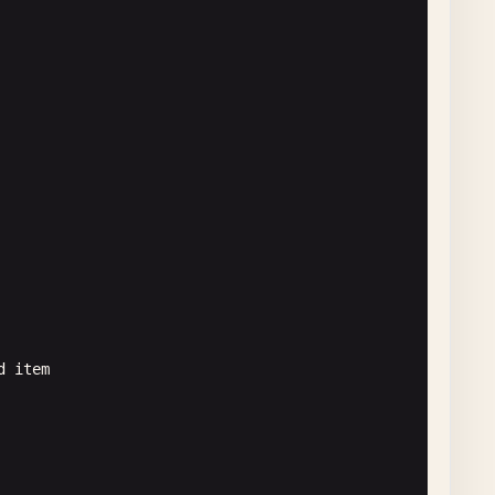
d
item