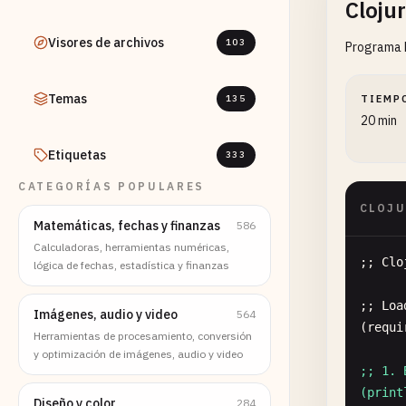
Cloju
Visores de archivos
103
Programa b
Temas
135
TIEMP
20 min
Etiquetas
333
CATEGORÍAS POPULARES
CLOJU
Matemáticas, fechas y finanzas
586
Calculadoras, herramientas numéricas,
;; 
Clo
lógica de fechas, estadística y finanzas
;; 
Loa
Imágenes, audio y video
564
(
requi
Herramientas de procesamiento, conversión
y optimización de imágenes, audio y video
;; 1. 
(print
Diseño y color
284