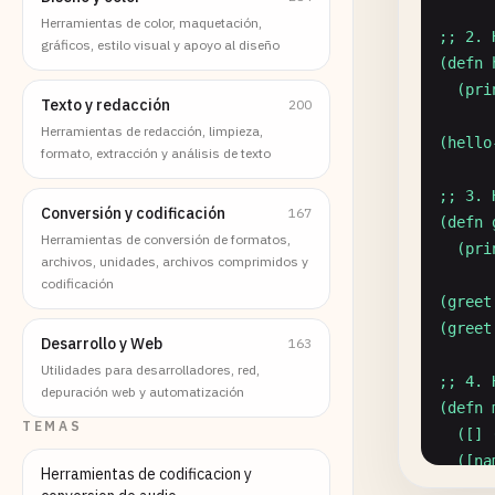
Herramientas de color, maquetación,
;; 2. 
gráficos, estilo visual y apoyo al diseño
(defn 
  (pri
Texto y redacción
200
Herramientas de redacción, limpieza,
(hello
formato, extracción y análisis de texto
;; 3. 
Conversión y codificación
167
(defn 
Herramientas de conversión de formatos,
  (pri
archivos, unidades, archivos comprimidos y
codificación
(greet
(greet
Desarrollo y Web
163
Utilidades para desarrolladores, red,
;; 4. 
depuración web y automatización
(defn 
TEMAS
  ([] 
  ([na
Herramientas de codificacion y
  ([gr