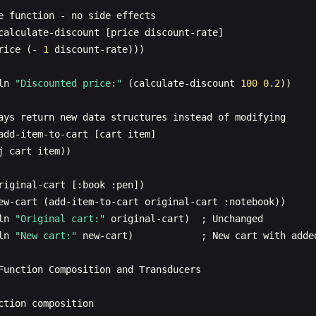
ers

e
function
- 
no
side
effects
um1 42)

calculate-discount
[
price
discount-rate
]

um2 3.14)

rice
(- 
1
discount-rate
)))

um3 2/3)  ; Rational number

ln
"Discounted price:"
(
calculate-discount
100
0.2
))

ln "Integer:" num1)

ln "Float:" num2)

ays
return
new
data
structures
instead
of
modifying
ln "Rational:" num3)

add-item-to-cart
[
cart
item
]

ln "Addition:" (+ num1 num2))

j
cart
item
))

ln "Multiplication:" (* num1 2))

riginal-cart
[:
book
:
pen
])

ngs

ew-cart
(
add-item-to-cart
original-cart
:
notebook
))

ext "Clojure Programming")

ln
"Original cart:"
original-cart
)  ; 
Unchanged
ln "String:" text)

ln
"New cart:"
new-cart
)            ; 
New
cart
with
adde
ln "Length:" (count text))

ln "Uppercase:" (str/upper-case text))

Function
Composition
and
Transducers
ln "Substring:" (subs text 0 6))

ction
composition
words (efficient identifiers)
