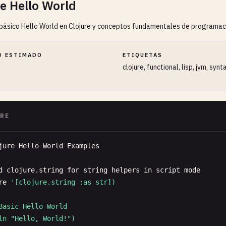
re Hello World
ásico Hello World en Clojure y conceptos fundamentales de programació
O ESTIMADO
ETIQUETAS
clojure, functional, lisp, jvm, synt
RE
jure
Hello
World
Examples
d
clojure
.
string
for
string
helpers
in
script
mode
re
'[clojure.string :as str])

Basic Hello World

ln "Hello, World!")
