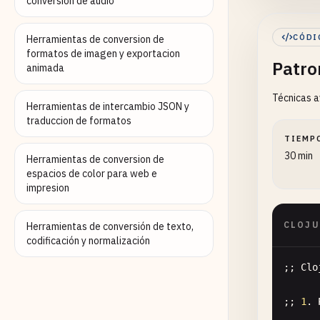
conversion de audio
(multi
CÓDI
Herramientas de conversion de
(multi
formatos de imagen y exportacion
Patro
(multi
animada
Técnicas a
;; 5. 
Herramientas de intercambio JSON y
(let [
traduccion de formatos
  (gre
TIEMP
30 min
Herramientas de conversion de
;; 6. 
espacios de color para web e
(defn 
impresion
  (gre
  (gre
CLOJU
Herramientas de conversión de texto,
codificación y normalización
(greet
;; 
Clo
;; Bas
;; 
1
. 