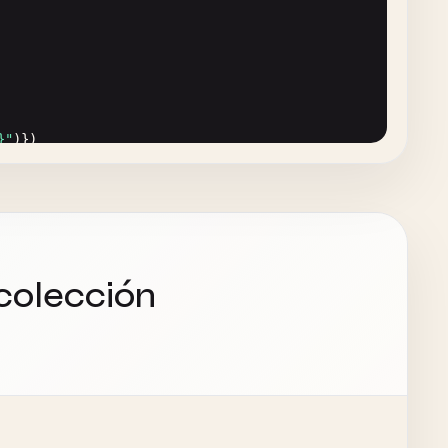
}"
)})

colección
(:
uri
request
)))
