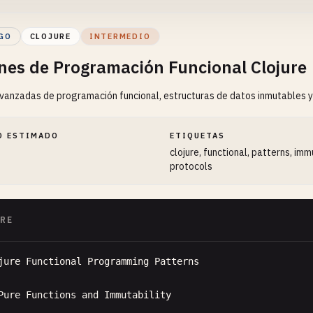
-greet)

GO
CLOJURE
INTERMEDIO
-greet "Clojure")

nes de Programación Funcional Clojure
-greet "Good morning" "Clojure")

vanzadas de programación funcional, estructuras de datos inmutables 
Hello World with anonymous function

greet-fn (fn [name] (println (str "Hello, " name "!")))]

et-fn "Anonymous"))

O ESTIMADO
ETIQUETAS
clojure, functional, patterns, im
Hello World with higher-order function

protocols
greet-twice [greet-fn name]

et-fn name)

et-fn name))

RE
-twice greet "Twice")

jure
Functional
Programming
Patterns
ic data types and operations

Pure
Functions
and
Immutability