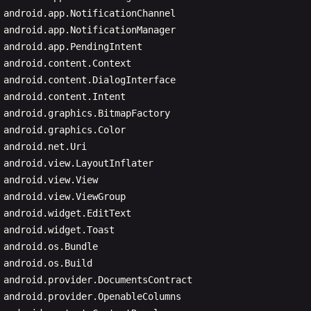
android
.
app
.
NotificationChannel
android
.
app
.
NotificationManager
android
.
app
.
PendingIntent
android
.
content
.
Context
android
.
content
.
DialogInterface
android
.
content
.
Intent
android
.
graphics
.
BitmapFactory
android
.
graphics
.
Color
android
.
net
.
Uri
android
.
view
.
LayoutInflater
android
.
view
.
View
android
.
view
.
ViewGroup
android
.
widget
.
EditText
android
.
widget
.
Toast
android
.
os
.
Bundle
android
.
os
.
Build
android
.
provider
.
DocumentsContract
android
.
provider
.
OpenableColumns