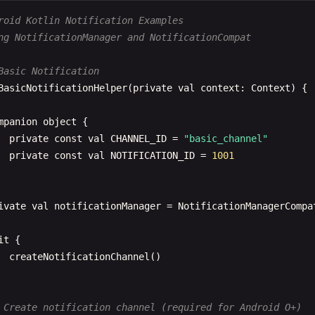
AlertDialog
.
Builder
(
activity
)

n
openMultipleFiles
(
mimeType
: 
String
= 
"*/*"
) {

      .
setTitle
(
title
)

roid Kotlin Notification Examples
val
intent
= 
Intent
(
Intent
.
ACTION_OPEN_DOCUMENT
).
apply
      .
setMessage
(
message
)

ng NotificationManager and NotificationCompat
addCategory
(
Intent
.
CATEGORY_OPENABLE
)

      .
setPositiveButton
(
"Yes"
) { 
dialog
, 
which
->

type
= 
mimeType
onConfirm
()

Basic Notification
putExtra
(
Intent
.
EXTRA_ALLOW_MULTIPLE
, 
true
)

      }

BasicNotificationHelper
(
private
val
context
: 
Context
) {

 }

      .
setNegativeButton
(
"No"
) { 
dialog
, 
which
->

onCancel
()

mpanion
object
{

openMultipleFilesLauncher
.
launch
(
intent
)

      }

private
const
val
CHANNEL_ID
= 
"basic_channel"
      .
show
()

private
const
val
NOTIFICATION_ID
= 
1001
 Open specific file types
n
openImage
() {

 Dialog with icon
ivate
val
notificationManager
= 
NotificationManagerCompa
openFile
(
"image/*"
)

n
showAlertWithIcon
(

title
: 
String
,

it
{

message
: 
String
,

createNotificationChannel
()

n
openPdf
() {

iconId
: 
Int
openFile
(
"application/pdf"
)



AlertDialog
.
Builder
(
activity
)

 Create notification channel (required for Android O+)