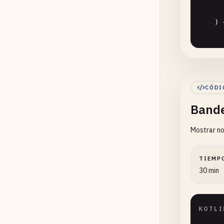
    ) 
) {
      
      
      
CÓDI
      
Bande
      
      
    }

Mostrar no
      
//
fu
TIEMP
      
30 min
      
      
       
KOTLI
    }

    ) {