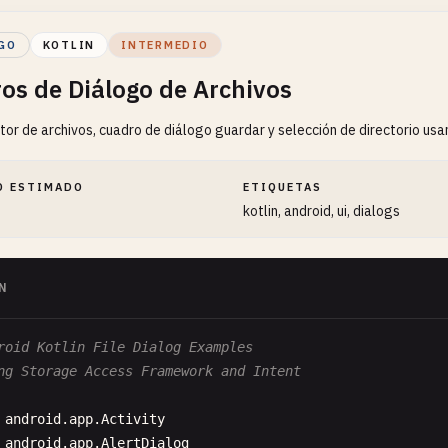
GO
KOTLIN
INTERMEDIO
os de Diálogo de Archivos
ctor de archivos, cuadro de diálogo guardar y selección de directorio 
O ESTIMADO
ETIQUETAS
kotlin, android, ui, dialogs
N
roid Kotlin File Dialog Examples
ng Storage Access Framework and Intent
android
.
app
.
Activity
android
.
app
.
AlertDialog