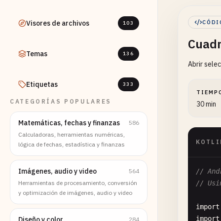
Visores de archivos
CÓDI
103
Cuadr
Temas
136
Abrir sele
Etiquetas
333
TIEMP
CATEGORÍAS POPULARES
30 min
Matemáticas, fechas y finanzas
586
Calculadoras, herramientas numéricas,
KOTLI
lógica de fechas, estadística y finanzas
Imágenes, audio y video
564
// And
Herramientas de procesamiento, conversión
// Usi
y optimización de imágenes, audio y video
import
import
Diseño y color
284