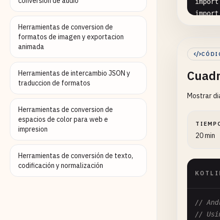
conversion de audio
import
import
import
Herramientas de conversion de
formatos de imagen y exportacion
import
animada
import
CÓDI
import
Cuadr
import
Herramientas de intercambio JSON y
traduccion de formatos
import
Mostrar di
import
Herramientas de conversion de
espacios de color para web e
// 1. 
TIEMP
impresion
class
20 min
//
Herramientas de conversión de texto,
codificación y normalización
pr
KOTLI
    ) 
// And
// Usi