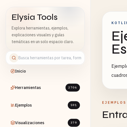
Elysia Tools
KOTLI
Explora herramientas, ejemplos,
Ej
explicaciones visuales y guías
temáticas en un solo espacio claro.
Es
Ejemplo
Inicio
cuadros
Herramientas
2706
EJEMPLOS
Ejemplos
591
Entr
Visualizaciones
379