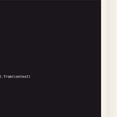
{

t
.
from
(
context
)
