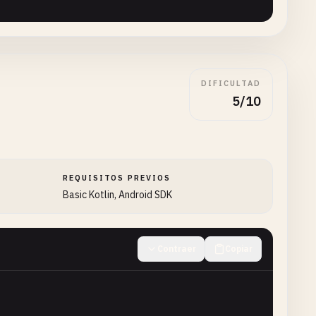
DIFICULTAD
ts
5/10
REQUISITOS PREVIOS
vity
) {

Basic Kotlin, Android SDK
yResult
(

Contraer
Copiar