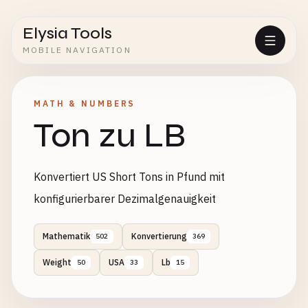
Elysia Tools
MOBILE NAVIGATION
MATH & NUMBERS
Ton zu LB
Konvertiert US Short Tons in Pfund mit
konfigurierbarer Dezimalgenauigkeit
Mathematik
Konvertierung
502
369
Weight
USA
Lb
50
33
15