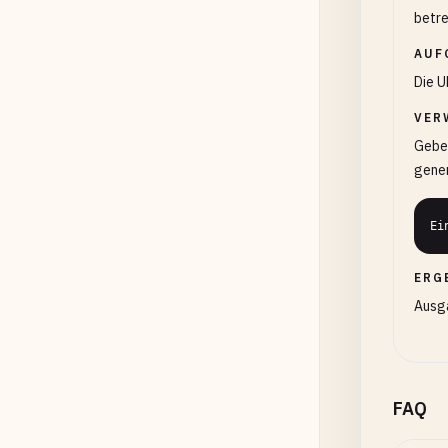
betre
AUF
Die U
VER
Geben
gener
Ei
ERG
Ausga
FAQ