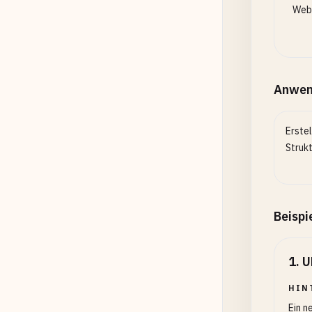
Web
Anwen
Erste
Strukt
Beispi
1
.
U
HIN
Ein n