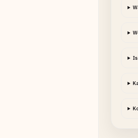
W
W
Is
K
Ko