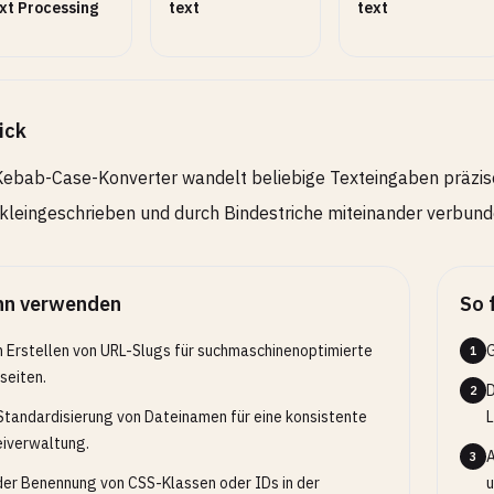
xt Processing
text
text
ick
ebab-Case-Konverter wandelt beliebige Texteingaben präzis
kleingeschrieben und durch Bindestriche miteinander verbun
n verwenden
So 
 Erstellen von URL-Slugs für suchmaschinenoptimierte
G
1
eiten.
D
2
Standardisierung von Dateinamen für eine konsistente
L
iverwaltung.
A
3
der Benennung von CSS-Klassen oder IDs in der