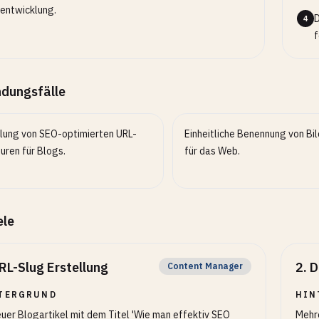
entwicklung.
D
4
f
dungsfälle
llung von SEO-optimierten URL-
Einheitliche Benennung von Bi
uren für Blogs.
für das Web.
ele
RL-Slug Erstellung
2
.
D
Content Manager
TERGRUND
HIN
euer Blogartikel mit dem Titel 'Wie man effektiv SEO
Mehr