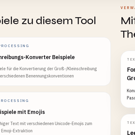
E
VERW
iele zu diesem Tool
Mi
Th
PROCESSING
reibungs-Konverter Beispiele
TE
Fo
ele für die Konvertierung der Groß-/Kleinschreibung
verschiedenen Benennungskonventionen
Gr
Kon
Pas
PROCESSING
ispiele mit Emojis
TE
iger Text mit verschiedenen Unicode-Emojis zum
 Emoji-Extraktion
Le