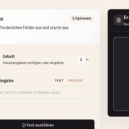
Er
en
1 Optionen
Ber
erforderlichen Felder aus und starte das
Inhalt
1
Haupteingaben einfügen oder eingeben.
eingabe
TEXT
PFLICHT
Tool ausführen