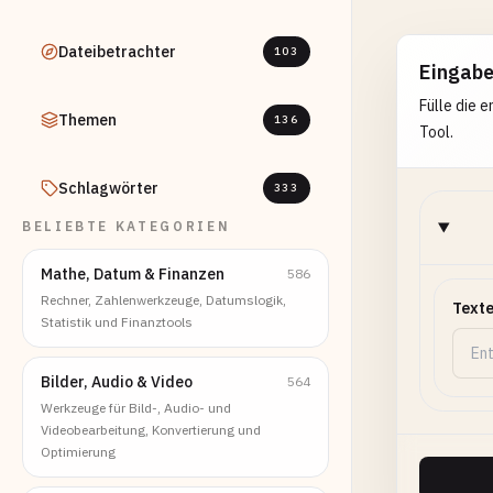
Dateibetrachter
103
Eingab
Fülle die 
Themen
136
Tool.
Schlagwörter
333
BELIEBTE KATEGORIEN
Mathe, Datum & Finanzen
586
Rechner, Zahlenwerkzeuge, Datumslogik,
Text
Statistik und Finanztools
Bilder, Audio & Video
564
Werkzeuge für Bild-, Audio- und
Videobearbeitung, Konvertierung und
Optimierung