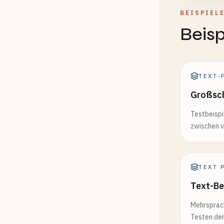
BEISPIEL
Beisp
TEXT-
Großsch
Testbeispi
zwischen 
TEXT 
Text-Be
Mehrsprach
Testen der