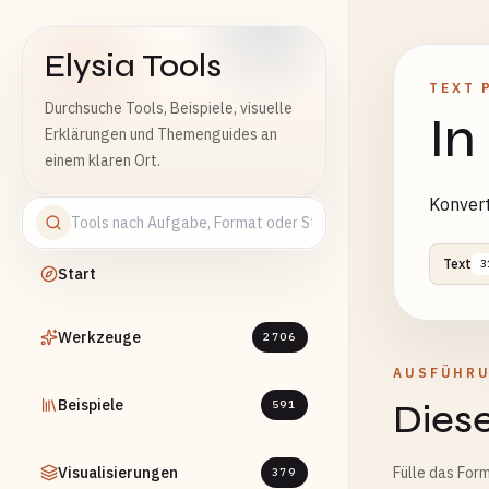
Elysia Tools
TEXT 
Durchsuche Tools, Beispiele, visuelle
In
Erklärungen und Themenguides an
einem klaren Ort.
Konvert
Text
3
Start
Werkzeuge
2706
AUSFÜHR
Beispiele
Diese
591
Visualisierungen
Fülle das Form
379