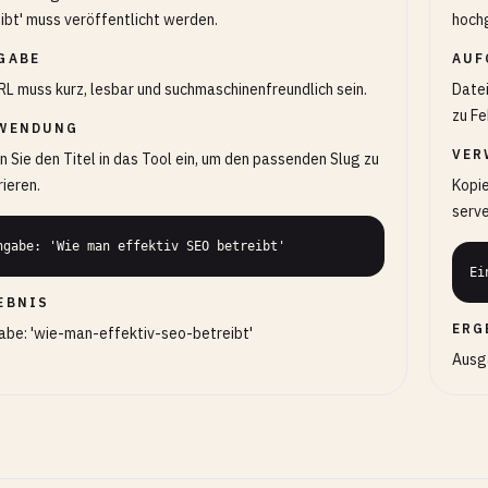
ibt' muss veröffentlicht werden.
hoch
GABE
AUF
RL muss kurz, lesbar und suchmaschinenfreundlich sein.
Date
zu Fe
WENDUNG
VER
 Sie den Titel in das Tool ein, um den passenden Slug zu
ieren.
Kopie
serve
ngabe: 'Wie man effektiv SEO betreibt'
Ei
EBNIS
ERG
be: 'wie-man-effektiv-seo-betreibt'
Ausg