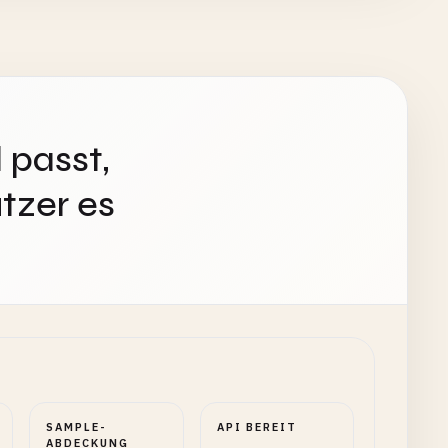
 passt,
tzer es
SAMPLE-
API BEREIT
ABDECKUNG