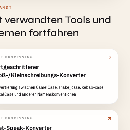
ANDT
t verwandten Tools und
emen fortfahren
XT PROCESSING
rtgeschrittener
oß-/Kleinschreibungs-Konverter
vertierung zwischen CamelCase, snake_case, kebab-case,
calCase und anderen Namenskonventionen
XT PROCESSING
et-Speak-Konverter