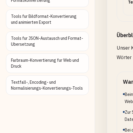
Formatkonvertierung
Te
Tools fur Bildformat-Konvertierung
und animierten Export
Überbl
Tools fur JSON-Austausch und Format-
Ubersetzung
Unser K
Wörter 
Farbraum-Konvertierung fur Web und
Druck
Wan
Textfall-, Encoding- und
Normalisierungs-Konvertierungs-Tools
Beim
Webs
Zur 
Date
Bei 