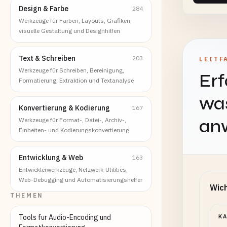
Design & Farbe
284
Werkzeuge für Farben, Layouts, Grafiken,
visuelle Gestaltung und Designhilfen
Text & Schreiben
203
LEITF
Werkzeuge für Schreiben, Bereinigung,
Erf
Formatierung, Extraktion und Textanalyse
was
Konvertierung & Kodierung
167
an
Werkzeuge für Format-, Datei-, Archiv-,
Einheiten- und Kodierungskonvertierung
Entwicklung & Web
163
Entwicklerwerkzeuge, Netzwerk-Utilities,
Web-Debugging und Automatisierungshelfer
Wich
THEMEN
Tools fur Audio-Encoding und
K