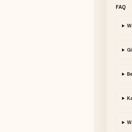
FAQ
We
Gi
Be
Ka
Wa