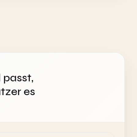
 passt,
tzer es