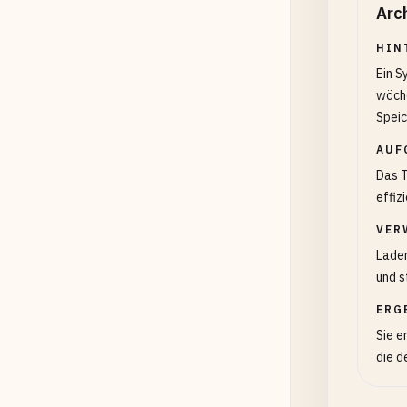
Arc
HIN
Ein S
wöche
Speic
AUF
Das T
effiz
VER
Laden
und s
ERG
Sie e
die d