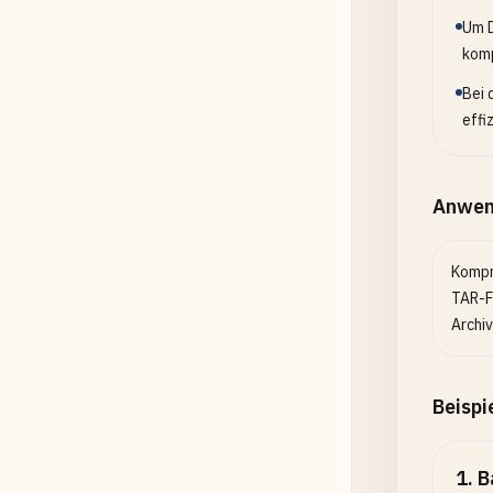
Um D
komp
Bei 
effi
Anwen
Kompr
TAR-F
Archiv
Beispi
1
.
B