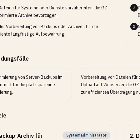
ateien für Systeme oder Dienste vorzubereiten, die GZ-
D
2
rimierte Archive bevorzugen.
B
der Vorbereitung von Backups oder Archiven für die
N
3
ziente langfristige Aufbewahrung.
D
dungsfälle
imierung von Server-Backups im
Vorbereitung von Dateien für 
ormat für die platzsparende
Upload auf Webserver, die GZ
ierung.
zur effizienten Übertragung n
ele
ackup-Archiv für
2
.
D
Systemadministrator