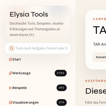
Elysia Tools
COMP
Durchsuche Tools, Beispiele, visuelle
TA
Erklärungen und Themenguides an
einem klaren Ort.
TAR-Arc
Konver
Start
Werkzeuge
2706
AUSFÜHR
Beispiele
Diese
591
Visualisierungen
Fülle das Form
379