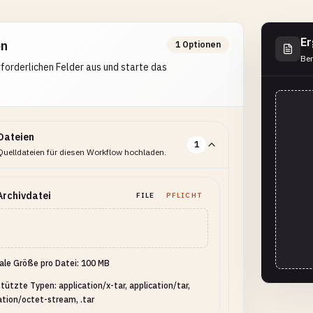
Er
en
1 Optionen
Ber
erforderlichen Felder aus und starte das
Dateien
1
Quelldateien für diesen Workflow hochladen.
rchivdatei
FILE
PFLICHT
le Größe pro Datei: 100 MB
tützte Typen: application/x-tar, application/tar,
ation/octet-stream, .tar