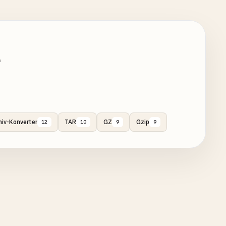
r
hiv-Konverter
TAR
GZ
Gzip
12
10
9
9