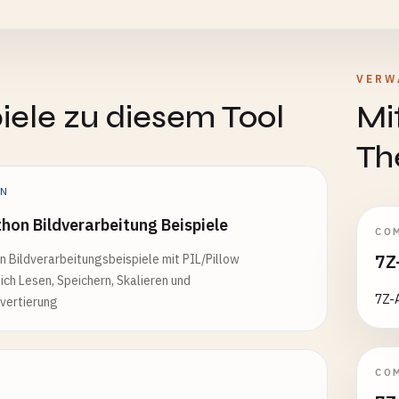
E
VERW
iele zu diesem Tool
Mi
Th
ON
hon Bildverarbeitung Beispiele
CO
7Z
 Bildverarbeitungsbeispiele mit PIL/Pillow
lich Lesen, Speichern, Skalieren und
7Z-A
vertierung
CO