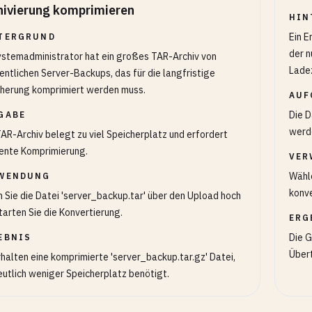
hivierung komprimieren
HIN
Ein E
TERGRUND
der n
ystemadministrator hat ein großes TAR-Archiv von
Ladez
ntlichen Server-Backups, das für die langfristige
herung komprimiert werden muss.
AUF
Die D
GABE
werd
AR-Archiv belegt zu viel Speicherplatz und erfordert
iente Komprimierung.
VER
Wähle
WENDUNG
konve
 Sie die Datei 'server_backup.tar' über den Upload hoch
tarten Sie die Konvertierung.
ERG
Die G
EBNIS
Übert
rhalten eine komprimierte 'server_backup.tar.gz' Datei,
eutlich weniger Speicherplatz benötigt.