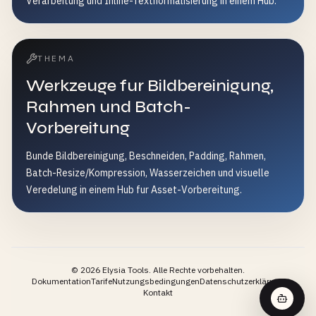
Verarbeitung und Inline-Textnormalisierung in einem Hub.
THEMA
Werkzeuge fur Bildbereinigung,
Rahmen und Batch-
Vorbereitung
Bunde Bildbereinigung, Beschneiden, Padding, Rahmen,
Batch-Resize/Kompression, Wasserzeichen und visuelle
Veredelung in einem Hub fur Asset-Vorbereitung.
©
2026
Elysia Tools.
Alle Rechte vorbehalten.
Dokumentation
Tarife
Nutzungsbedingungen
Datenschutzerklärung
Kontakt