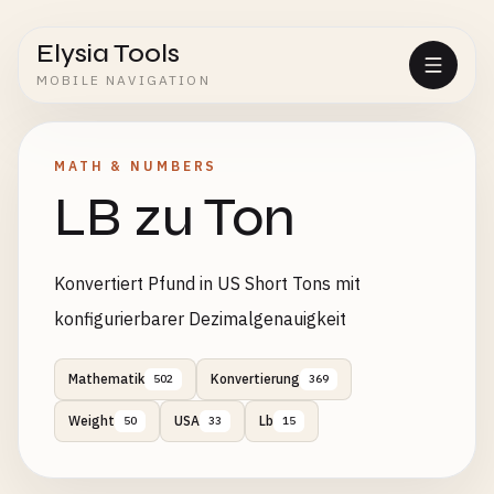
Elysia Tools
MOBILE NAVIGATION
MATH & NUMBERS
LB zu Ton
Konvertiert Pfund in US Short Tons mit
konfigurierbarer Dezimalgenauigkeit
Mathematik
Konvertierung
502
369
Weight
USA
Lb
50
33
15