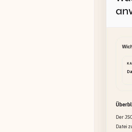
an
Wich
K
Da
Überbl
Der JSO
Datei z