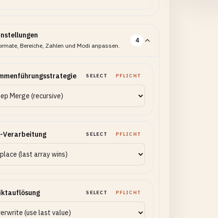
instellungen
4
ormate, Bereiche, Zahlen und Modi anpassen.
mmenführungsstrategie
SELECT
PFLICHT
-Verarbeitung
SELECT
PFLICHT
iktauflösung
SELECT
PFLICHT