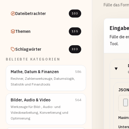
Fülle das Form
Dateibetrachter
103
Eingab
Themen
135
Fülle die 
Tool.
Schlagwörter
333
BELIEBTE KATEGORIEN
Mathe, Datum & Finanzen
586
Rechner, Zahlenwerkzeuge, Datumslogik,
Statistik und Finanztools
JSON
Bilder, Audio & Video
564
Werkzeuge für Bild-, Audio- und
Videobearbeitung, Konvertierung und
Maxima
Optimierung
Unters