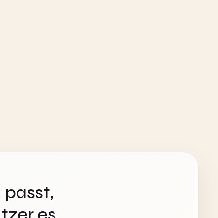
 passt,
tzer es