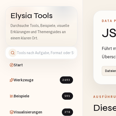
Elysia Tools
DATA 
Durchsuche Tools, Beispiele, visuelle
J
Erklärungen und Themenguides an
einem klaren Ort.
Führt m
Übersch
Start
Dateie
Werkzeuge
2693
Beispiele
591
AUSFÜHR
Diese
Visualisierungen
378