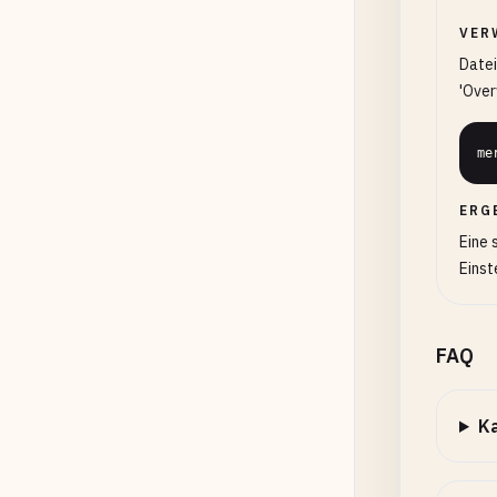
VER
Datei
'Over
me
ERG
Eine 
Einst
FAQ
Ka