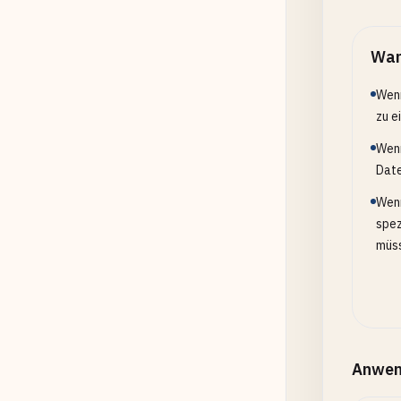
Wan
Wenn
zu e
Wenn
Date
Wenn
spez
müs
Anwen