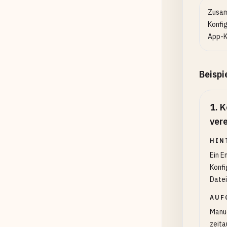
Zusam
Konfig
App-K
Beispi
1
.
K
ver
HIN
Ein E
Konfi
Datei
AUF
Manue
zeita