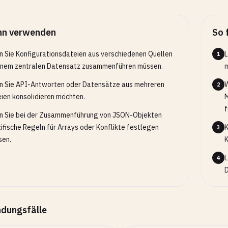
n verwenden
So 
 Sie Konfigurationsdateien aus verschiedenen Quellen
L
1
inem zentralen Datensatz zusammenführen müssen.
 Sie API-Antworten oder Datensätze aus mehreren
W
2
ien konsolidieren möchten.
M
f
 Sie bei der Zusammenführung von JSON-Objekten
ifische Regeln für Arrays oder Konflikte festlegen
K
3
sen.
K
L
4
D
dungsfälle