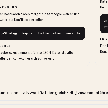
Datei
Uniqu
WENDUNG
en hochladen, 'Deep Merge' als Strategie wählen und
write' für Konflikte einstellen.
ar
pr
rgeStrategy: deep, conflictResolution: overwrite
ERG
Eine 
EBNIS
Benut
saubere, zusammengeführte JSON-Datei, die alle
ellungen korrekt hierarchisch vereint.
nn ich mehr als zwei Dateien gleichzeitig zusammenführ