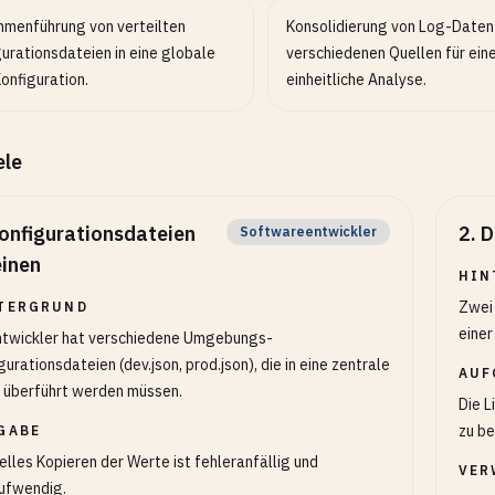
menführung von verteilten
Konsolidierung von Log-Daten
urationsdateien in eine globale
verschiedenen Quellen für ein
onfiguration.
einheitliche Analyse.
ele
onfigurationsdateien
2
.
D
Softwareentwickler
einen
HIN
Zwei 
TERGRUND
einer
ntwickler hat verschiedene Umgebungs-
gurationsdateien (dev.json, prod.json), die in eine zentrale
AUF
 überführt werden müssen.
Die L
zu be
GABE
lles Kopieren der Werte ist fehleranfällig und
VER
ufwendig.