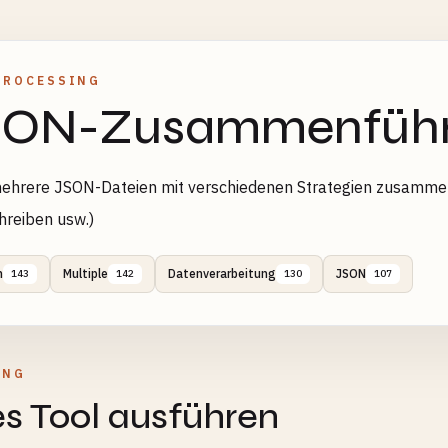
PROCESSING
SON-Zusammenführ
ehrere JSON-Dateien mit verschiedenen Strategien zusammen
reiben usw.)
n
Multiple
Datenverarbeitung
JSON
143
142
130
107
UNG
s Tool ausführen