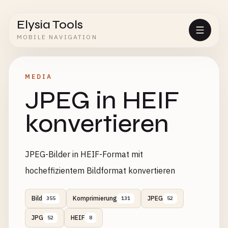
Elysia Tools
MOBILE NAVIGATION
MEDIA
JPEG in HEIF
konvertieren
JPEG-Bilder in HEIF-Format mit
hocheffizientem Bildformat konvertieren
Bild
Komprimierung
JPEG
355
131
52
JPG
HEIF
52
8