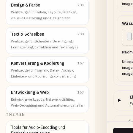
image
Design & Farbe
284
Werkzeuge für Farben, Layouts, Grafiken,
visuelle Gestaltung und Designhilfen
Wass
Text & Schreiben
200
Werkzeuge für Schreiben, Bereinigung,
Formatierung, Extraktion und Textanalyse
Maxima
Unters
Konvertierung & Kodierung
167
image
Werkzeuge für Format-, Datei-, Archiv-,
image
Einheiten- und Kodierungskonvertierung
Entwicklung & Web
163
E
Entwicklerwerkzeuge, Netzwerk-Utilities,
F
Web-Debugging und Automatisierungshelfer
THEMEN
Sc
Tools fur Audio-Encoding und
Opt