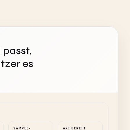
 passt,
tzer es
SAMPLE-
API BEREIT