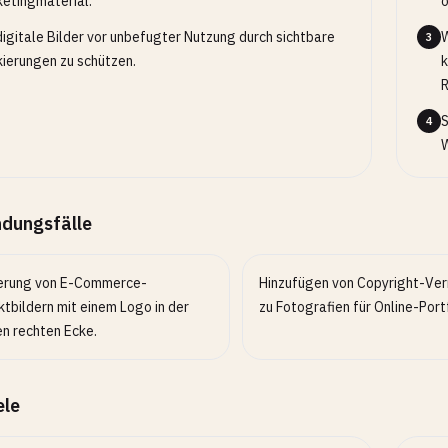
etingmaterial.
o
igitale Bilder vor unbefugter Nutzung durch sichtbare
W
3
ierungen zu schützen.
k
R
S
4
W
dungsfälle
erung von E-Commerce-
Hinzufügen von Copyright-Ve
tbildern mit einem Logo in der
zu Fotografien für Online-Port
en rechten Ecke.
ele