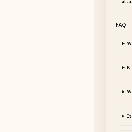
abzul
FAQ
We
Ka
Wi
Is