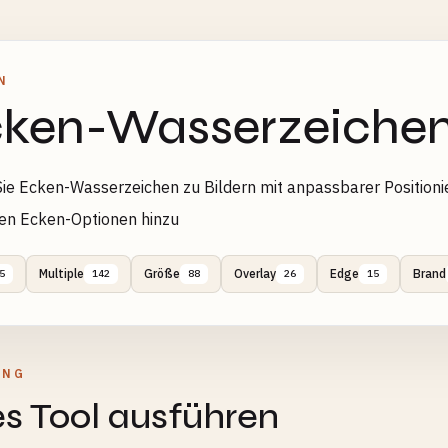
N
ken-Wasserzeichen
ie Ecken-Wasserzeichen zu Bildern mit anpassbarer Positioni
en Ecken-Optionen hinzu
Multiple
Größe
Overlay
Edge
Brand
5
142
88
26
15
UNG
s Tool ausführen