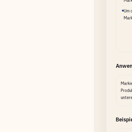
Mark
Um d
Mark
Anwen
Marki
Produk
unter
Beispi