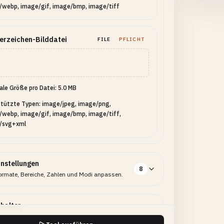
/webp, image/gif, image/bmp, image/tiff
erzeichen-Bilddatei
FILE
PFLICHT
le Größe pro Datei: 5.0 MB
tützte Typen: image/jpeg, image/png,
/webp, image/gif, image/bmp, image/tiff,
/svg+xml
instellungen
8
ormate, Bereiche, Zahlen und Modi anpassen.
halter
3
ionales Verhalten aktivieren oder deaktivieren.