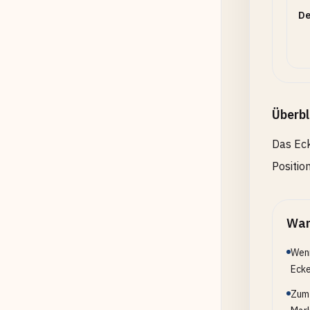
De
Überbl
Das Eck
Positio
Wan
Wenn
Ecke
Zum 