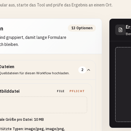
ular aus, starte das Tool und prüfe das Ergebnis an einem Ort.
Er
en
13 Optionen
Ber
ind gruppiert, damit lange Formulare
ch bleiben.
Dateien
2
Quelldateien für diesen Workflow hochladen.
tbilddatei
FILE
PFLICHT
le Größe pro Datei: 10 MB
tützte Typen: image/jpeg, image/png,