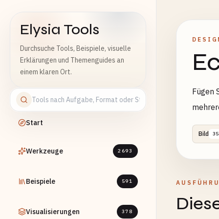
Elysia Tools
DESIG
Durchsuche Tools, Beispiele, visuelle
Ec
Erklärungen und Themenguides an
einem klaren Ort.
Fügen S
mehrer
Start
Bild
35
Werkzeuge
2693
Beispiele
591
AUSFÜHR
Diese
Visualisierungen
378