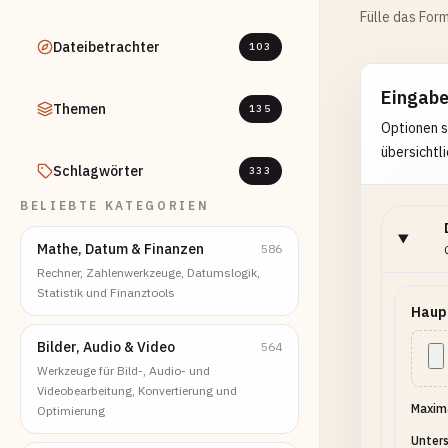
Fülle das Form
Dateibetrachter
103
Eingab
Themen
135
Optionen s
übersichtli
Schlagwörter
333
BELIEBTE KATEGORIEN
Mathe, Datum & Finanzen
586
Rechner, Zahlenwerkzeuge, Datumslogik,
Statistik und Finanztools
Haup
Bilder, Audio & Video
564
Werkzeuge für Bild-, Audio- und
Videobearbeitung, Konvertierung und
Maxima
Optimierung
Unters