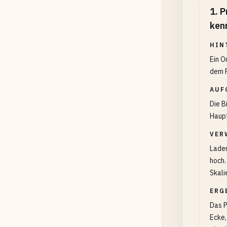
1
.
P
ken
HIN
Ein O
dem F
AUF
Die B
Haupt
VER
Laden
hoch.
Skali
ERG
Das P
Ecke,