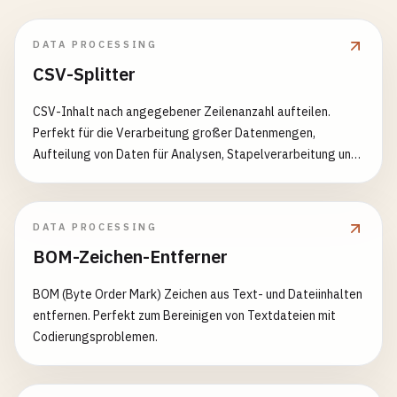
DATA PROCESSING
CSV-Splitter
CSV-Inhalt nach angegebener Zeilenanzahl aufteilen.
Perfekt für die Verarbeitung großer Datenmengen,
Aufteilung von Daten für Analysen, Stapelverarbeitung und
Verwaltung von Dateigrößenbeschränkungen. Funktionen: -
CSV nach Zeilenanzahl aufteilen - Unterstützung für
mehrere Ausgabeformate - Kopzeile in jeder Aufteilung
DATA PROCESSING
beibehalten - Flexible Ausgabeformat-Optionen -
BOM-Zeichen-Entferner
Unterstützung für große Datenmengen - Schnelle und
effiziente Verarbeitung Häufige Anwendungsfälle: - Große
BOM (Byte Order Mark) Zeichen aus Text- und Dateiinhalten
CSV-Dateien für Verarbeitung aufteilen - Daten für
entfernen. Perfekt zum Bereinigen von Textdateien mit
Parallelverarbeitung aufteilen - Verwaltbare Datenblöcke
Codierungsproblemen.
erstellen - Daten in verschiedenen Formaten exportieren -
Daten für Stapeloperationen vorbereiten -
Dateigrößenbeschränkungen verwalten